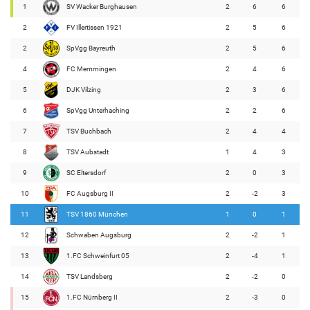
1
SV Wacker Burghausen
2
6
6
2
FV Illertissen 1921
2
5
6
2
SpVgg Bayreuth
2
5
6
4
FC Memmingen
2
4
6
5
DJK Vilzing
2
3
6
6
SpVgg Unterhaching
2
2
6
7
TSV Buchbach
2
4
4
8
TSV Aubstadt
1
4
3
9
SC Eltersdorf
2
0
3
10
FC Augsburg II
2
-2
3
11
TSV 1860 München
1
0
1
12
Schwaben Augsburg
2
-2
1
13
1.FC Schweinfurt 05
2
-4
1
14
TSV Landsberg
2
-2
0
15
1.FC Nürnberg II
2
-3
0