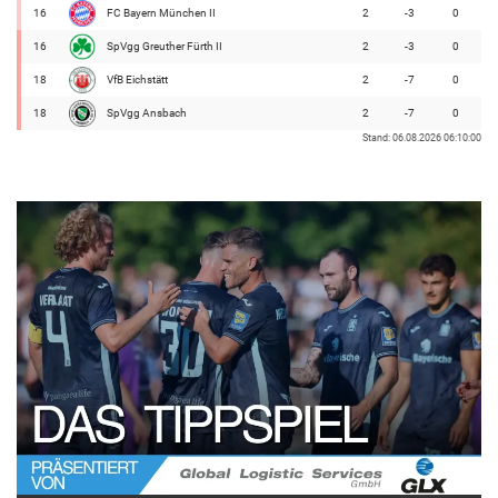
16
FC Bayern München II
2
-3
0
16
SpVgg Greuther Fürth II
2
-3
0
18
VfB Eichstätt
2
-7
0
18
SpVgg Ansbach
2
-7
0
Stand: 06.08.2026 06:10:00