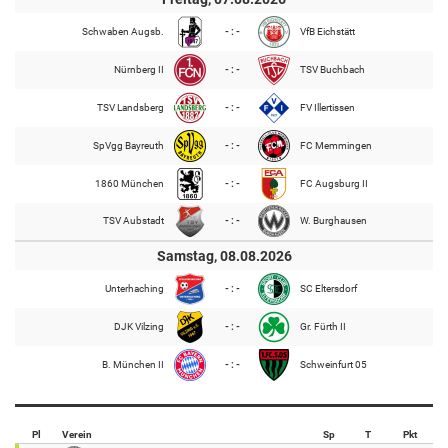
Schwaben Augsb.
- : -
VfB Eichstätt
Nürnberg II
- : -
TSV Buchbach
TSV Landsberg
- : -
FV Illertissen
SpVgg Bayreuth
- : -
FC Memmingen
1860 München
- : -
FC Augsburg II
TSV Aubstadt
- : -
W. Burghausen
Samstag, 08.08.2026
Unterhaching
- : -
SC Eltersdorf
DJK Vilzing
- : -
Gr. Fürth II
B. München II
- : -
Schweinfurt 05
Pl
Verein
Sp
T
Pkt