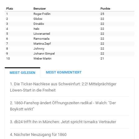
Platz
Benutzer
Punkte
1
Roger Fridlin
25
2
Globsi
22
3
Dinaldo
22
4
Italo
22
5
Löwenanteil
22
6
Ramontada
22
7
Martina Zepf
22
8
Johnny
22
9
Johann Gimpel
22
10
Weber Martin
21
MEIST KOMMENTIERT
MEIST GELESEN
1.
Die Ticker-Nachlese aus Schweinfurt: 2:2! Mittelprächtiger
Löwen-Start in die Freiheit
2.
1860-Fanshop ändert Öffnungszeiten radikal - Walch: "Der
Boykott wirkt"
3.
db24 trifft ihn in München: Jetzt spricht Ismaiks Vertrauter
4.
Nächster Neuzugang für 1860