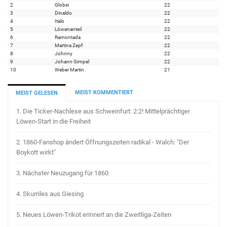
2
Globsi
22
3
Dinaldo
22
4
Italo
22
5
Löwenanteil
22
6
Ramontada
22
7
Martina Zepf
22
8
Johnny
22
9
Johann Gimpel
22
10
Weber Martin
21
MEIST KOMMENTIERT
MEIST GELESEN
1.
Die Ticker-Nachlese aus Schweinfurt: 2:2! Mittelprächtiger
Löwen-Start in die Freiheit
2.
1860-Fanshop ändert Öffnungszeiten radikal - Walch: "Der
Boykott wirkt"
3.
Nächster Neuzugang für 1860
4.
Skurriles aus Giesing
5.
Neues Löwen-Trikot erinnert an die Zweitliga-Zeiten