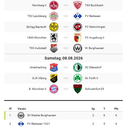
Nürnberg II
- : -
TSV Buchbach
TSV Landsberg
- : -
FV Illertissen
SpVgg Bayreuth
- : -
FC Memmingen
1860 München
- : -
FC Augsburg II
TSV Aubstadt
- : -
W. Burghausen
Samstag, 08.08.2026
Unterhaching
- : -
SC Eltersdorf
DJK Vilzing
- : -
Gr. Fürth II
B. München II
- : -
Schweinfurt 05
Pl
Verein
Sp
T
Pkt
1
SV Wacker Burghausen
2
6
6
2
FV Illertissen 1921
2
5
6