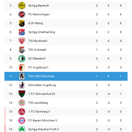
2
SpVgg Bayreuth
2
5
6
4
FC Memmingen
2
4
6
5
DJK Vilzing
2
3
6
6
SpVgg Unterhaching
2
2
6
7
TSV Buchbach
2
4
4
8
TSV Aubstadt
1
4
3
9
SC Eltersdorf
2
0
3
10
FC Augsburg II
2
-2
3
11
TSV 1860 München
1
0
1
12
Schwaben Augsburg
2
-2
1
13
1.FC Schweinfurt 05
2
-4
1
14
TSV Landsberg
2
-2
0
15
1.FC Nürnberg II
2
-3
0
16
FC Bayern München II
2
-3
0
16
SpVgg Greuther Fürth II
2
-3
0