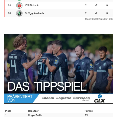
18
VfB Eichstätt
2
-7
0
18
SpVgg Ansbach
2
-7
0
Stand: 06.08.2026 06:10:00
Platz
Benutzer
Punkte
1
Roger Fridlin
25