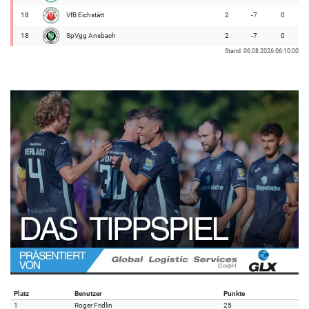
18
VfB Eichstätt
2
-7
0
18
SpVgg Ansbach
2
-7
0
Stand: 06.08.2026 06:10:00
Platz
Benutzer
Punkte
1
Roger Fridlin
25