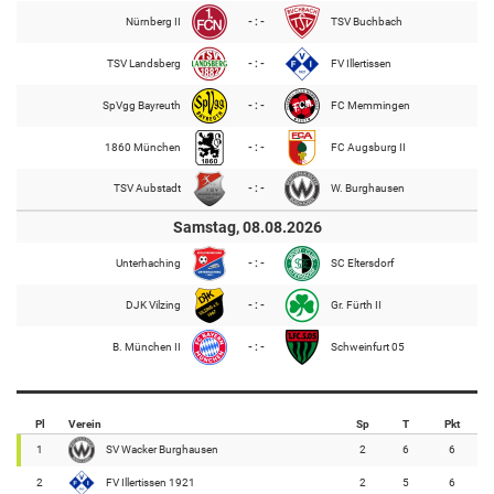
Nürnberg II
- : -
TSV Buchbach
TSV Landsberg
- : -
FV Illertissen
SpVgg Bayreuth
- : -
FC Memmingen
1860 München
- : -
FC Augsburg II
TSV Aubstadt
- : -
W. Burghausen
Samstag, 08.08.2026
Unterhaching
- : -
SC Eltersdorf
DJK Vilzing
- : -
Gr. Fürth II
B. München II
- : -
Schweinfurt 05
Pl
Verein
Sp
T
Pkt
1
SV Wacker Burghausen
2
6
6
2
FV Illertissen 1921
2
5
6