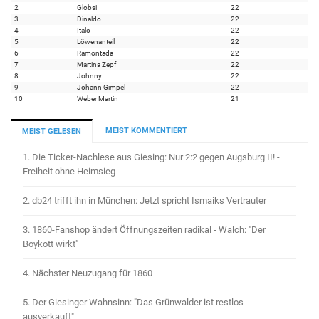
2
Globsi
22
3
Dinaldo
22
4
Italo
22
5
Löwenanteil
22
6
Ramontada
22
7
Martina Zepf
22
8
Johnny
22
9
Johann Gimpel
22
10
Weber Martin
21
MEIST KOMMENTIERT
MEIST GELESEN
1.
Die Ticker-Nachlese aus Giesing: Nur 2:2 gegen Augsburg II! -
Freiheit ohne Heimsieg
2.
db24 trifft ihn in München: Jetzt spricht Ismaiks Vertrauter
3.
1860-Fanshop ändert Öffnungszeiten radikal - Walch: "Der
Boykott wirkt"
4.
Nächster Neuzugang für 1860
5.
Der Giesinger Wahnsinn: "Das Grünwalder ist restlos
ausverkauft"