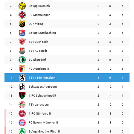
2
SpVgg Bayreuth
2
5
6
4
FC Memmingen
2
4
6
5
DJK Vilzing
2
3
6
6
SpVgg Unterhaching
2
2
6
7
TSV Buchbach
2
4
4
8
TSV Aubstadt
1
4
3
9
SC Eltersdorf
2
0
3
10
FC Augsburg II
2
-2
3
11
TSV 1860 München
1
0
1
12
Schwaben Augsburg
2
-2
1
13
1.FC Schweinfurt 05
2
-4
1
14
TSV Landsberg
2
-2
0
15
1.FC Nürnberg II
2
-3
0
16
FC Bayern München II
2
-3
0
16
SpVgg Greuther Fürth II
2
-3
0