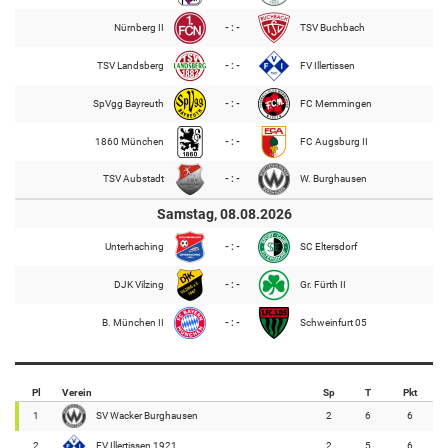
Nürnberg II
- : -
TSV Buchbach
TSV Landsberg
- : -
FV Illertissen
SpVgg Bayreuth
- : -
FC Memmingen
1860 München
- : -
FC Augsburg II
TSV Aubstadt
- : -
W. Burghausen
Samstag, 08.08.2026
Unterhaching
- : -
SC Eltersdorf
DJK Vilzing
- : -
Gr. Fürth II
B. München II
- : -
Schweinfurt 05
Pl
Verein
Sp
T
Pkt
1
SV Wacker Burghausen
2
6
6
2
FV Illertissen 1921
2
5
6