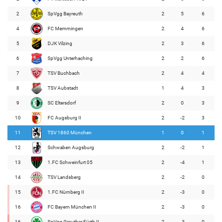
2
SpVgg Bayreuth
2
5
6
4
FC Memmingen
2
4
6
5
DJK Vilzing
2
3
6
6
SpVgg Unterhaching
2
2
6
7
TSV Buchbach
2
4
4
8
TSV Aubstadt
1
4
3
9
SC Eltersdorf
2
0
3
10
FC Augsburg II
2
-2
3
11
TSV 1860 München
1
0
1
12
Schwaben Augsburg
2
-2
1
13
1.FC Schweinfurt 05
2
-4
1
14
TSV Landsberg
2
-2
0
15
1.FC Nürnberg II
2
-3
0
16
FC Bayern München II
2
-3
0
16
SpVgg Greuther Fürth II
2
-3
0