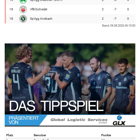
18
VfB Eichstätt
2
-7
0
18
SpVgg Ansbach
2
-7
0
Stand: 06.08.2026 06:10:00
Platz
Benutzer
Punkte