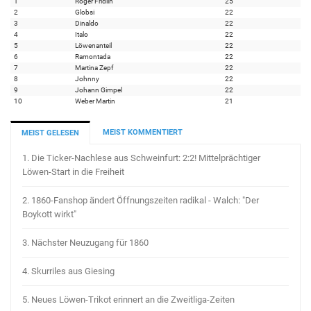
1
Roger Fridlin
25
2
Globsi
22
3
Dinaldo
22
4
Italo
22
5
Löwenanteil
22
6
Ramontada
22
7
Martina Zepf
22
8
Johnny
22
9
Johann Gimpel
22
10
Weber Martin
21
MEIST KOMMENTIERT
MEIST GELESEN
1.
Die Ticker-Nachlese aus Schweinfurt: 2:2! Mittelprächtiger
Löwen-Start in die Freiheit
2.
1860-Fanshop ändert Öffnungszeiten radikal - Walch: "Der
Boykott wirkt"
3.
Nächster Neuzugang für 1860
4.
Skurriles aus Giesing
5.
Neues Löwen-Trikot erinnert an die Zweitliga-Zeiten