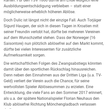
Karten. Für den TSV 1860 dürfte am Ende lediglich eine
Ausbildungsentschädigung verbleiben – statt einer
möglicherweise erheblich höheren Ablöse.
Doch Dulic ist längst nicht der einzige Fall. Auch Torjäger
Sigurd Haugen, der sich in diesen Tagen in Kroatien mit
seiner Freundin verlobt hat, dürfte bei mehreren Vereinen
auf dem Wunschzettel stehen. Dass der Norweger (16
Saisontore) nun plötzlich ablösefrei auf den Markt kommt,
dürfte bei vielen Interessenten für zusätzliche
Aufmerksamkeit sorgen.
Die wirtschaftlichen Folgen des Zwangsabstiegs könnten
damit über den sportlichen Rückschlag hinausreichen.
Denn neben den Einnahmen aus der Dritten Liga (u.a. TV-
Geld) verliert der Verein auch die Chance, für seine
wertvollsten Spieler Ablösesummen zu erzielen. Eine
Entwicklung, die viele Fans an den Sommer 2017 erinnert,
als u.a. der spätere Nationalspieler Florian Neuhaus den
Klub ablösefrei Richtung Mönchengladbach verlassen