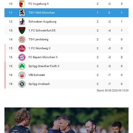
10
FC Augsburg II
2
-2
3
11
TSV 1860 München
1
0
1
12
Schwaben Augsburg
2
-2
1
13
1.FC Schweinfurt 05
2
-4
1
14
TSV Landsberg
2
-2
0
15
1.FC Nürnberg II
2
-3
0
16
FC Bayern München II
2
-3
0
16
SpVgg Greuther Fürth II
2
-3
0
18
VfB Eichstätt
2
-7
0
18
SpVgg Ansbach
2
-7
0
Stand: 06.08.2026 06:10:00