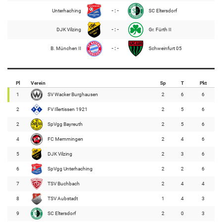
Unterhaching
- : -
SC Eltersdorf
DJK Vilzing
- : -
Gr. Fürth II
B. München II
- : -
Schweinfurt 05
Pl
Verein
Sp
T
Pkt
1
SV Wacker Burghausen
2
6
6
2
FV Illertissen 1921
2
5
6
2
SpVgg Bayreuth
2
5
6
4
FC Memmingen
2
4
6
5
DJK Vilzing
2
3
6
6
SpVgg Unterhaching
2
2
6
7
TSV Buchbach
2
4
4
8
TSV Aubstadt
1
4
3
9
SC Eltersdorf
2
0
3