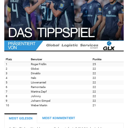
Platz
Benutzer
Punkte
1
Roger Fridlin
25
2
Globsi
22
3
Dinaldo
22
4
Italo
22
5
Löwenanteil
22
6
Ramontada
22
7
Martina Zepf
22
8
Johnny
22
9
Johann Gimpel
22
10
Weber Martin
21
MEIST KOMMENTIERT
MEIST GELESEN