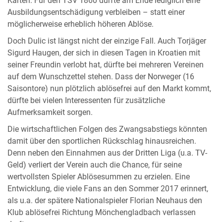
Karten. Für den TSV 1860 dürfte am Ende lediglich eine
Ausbildungsentschädigung verbleiben – statt einer
möglicherweise erheblich höheren Ablöse.
Doch Dulic ist längst nicht der einzige Fall. Auch Torjäger
Sigurd Haugen, der sich in diesen Tagen in Kroatien mit
seiner Freundin verlobt hat, dürfte bei mehreren Vereinen
auf dem Wunschzettel stehen. Dass der Norweger (16
Saisontore) nun plötzlich ablösefrei auf den Markt kommt,
dürfte bei vielen Interessenten für zusätzliche
Aufmerksamkeit sorgen.
Die wirtschaftlichen Folgen des Zwangsabstiegs könnten
damit über den sportlichen Rückschlag hinausreichen.
Denn neben den Einnahmen aus der Dritten Liga (u.a. TV-
Geld) verliert der Verein auch die Chance, für seine
wertvollsten Spieler Ablösesummen zu erzielen. Eine
Entwicklung, die viele Fans an den Sommer 2017 erinnert,
als u.a. der spätere Nationalspieler Florian Neuhaus den
Klub ablösefrei Richtung Mönchengladbach verlassen