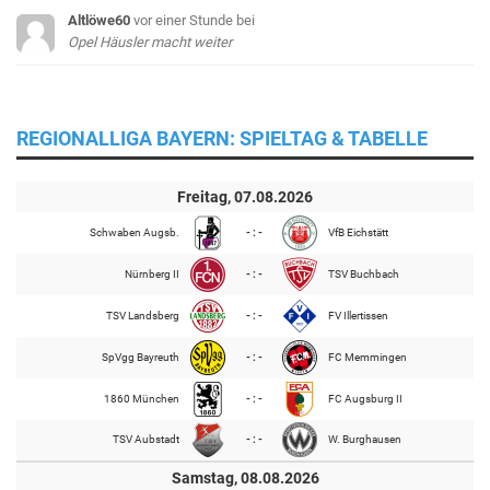
Altlöwe60
vor einer Stunde
bei
Opel Häusler macht weiter
REGIONALLIGA BAYERN: SPIELTAG & TABELLE
Freitag, 07.08.2026
Schwaben Augsb.
- : -
VfB Eichstätt
Nürnberg II
- : -
TSV Buchbach
TSV Landsberg
- : -
FV Illertissen
SpVgg Bayreuth
- : -
FC Memmingen
1860 München
- : -
FC Augsburg II
TSV Aubstadt
- : -
W. Burghausen
Samstag, 08.08.2026