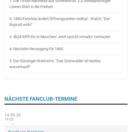
1.
Die Ticker-Nachlese aus Schweinfurt: 2:2! Mittelprächtiger
Löwen-Start in die Freiheit
2.
1860-Fanshop ändert Öffnungszeiten radikal - Walch: "Der
Boykott wirkt"
3.
db24 trifft ihn in München: Jetzt spricht Ismaiks Vertrauter
4.
Nächster Neuzugang für 1860
5.
Der Giesinger Wahnsinn: "Das Grünwalder ist restlos
ausverkauft"
NÄCHSTE FANCLUB-TERMINE
14.09.26
19:00
Burglöwen Weinheim