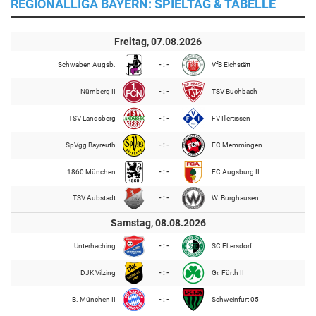
REGIONALLIGA BAYERN: SPIELTAG & TABELLE
Freitag, 07.08.2026
Schwaben Augsb.
- : -
VfB Eichstätt
Nürnberg II
- : -
TSV Buchbach
TSV Landsberg
- : -
FV Illertissen
SpVgg Bayreuth
- : -
FC Memmingen
1860 München
- : -
FC Augsburg II
TSV Aubstadt
- : -
W. Burghausen
Samstag, 08.08.2026
Unterhaching
- : -
SC Eltersdorf
DJK Vilzing
- : -
Gr. Fürth II
B. München II
- : -
Schweinfurt 05