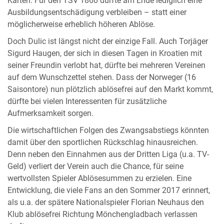
Karten. Für den TSV 1860 dürfte am Ende lediglich eine
Ausbildungsentschädigung verbleiben – statt einer
möglicherweise erheblich höheren Ablöse.
Doch Dulic ist längst nicht der einzige Fall. Auch Torjäger
Sigurd Haugen, der sich in diesen Tagen in Kroatien mit
seiner Freundin verlobt hat, dürfte bei mehreren Vereinen
auf dem Wunschzettel stehen. Dass der Norweger (16
Saisontore) nun plötzlich ablösefrei auf den Markt kommt,
dürfte bei vielen Interessenten für zusätzliche
Aufmerksamkeit sorgen.
Die wirtschaftlichen Folgen des Zwangsabstiegs könnten
damit über den sportlichen Rückschlag hinausreichen.
Denn neben den Einnahmen aus der Dritten Liga (u.a. TV-
Geld) verliert der Verein auch die Chance, für seine
wertvollsten Spieler Ablösesummen zu erzielen. Eine
Entwicklung, die viele Fans an den Sommer 2017 erinnert,
als u.a. der spätere Nationalspieler Florian Neuhaus den
Klub ablösefrei Richtung Mönchengladbach verlassen