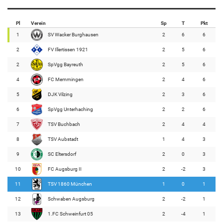
Pl
Verein
Sp
T
Pkt
1
SV Wacker Burghausen
2
6
6
2
FV Illertissen 1921
2
5
6
2
SpVgg Bayreuth
2
5
6
4
FC Memmingen
2
4
6
5
DJK Vilzing
2
3
6
6
SpVgg Unterhaching
2
2
6
7
TSV Buchbach
2
4
4
8
TSV Aubstadt
1
4
3
9
SC Eltersdorf
2
0
3
10
FC Augsburg II
2
-2
3
11
TSV 1860 München
1
0
1
12
Schwaben Augsburg
2
-2
1
13
1.FC Schweinfurt 05
2
-4
1