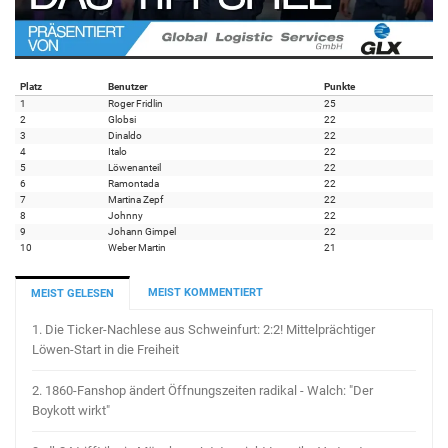
Platz
Benutzer
Punkte
1
Roger Fridlin
25
2
Globsi
22
3
Dinaldo
22
4
Italo
22
5
Löwenanteil
22
6
Ramontada
22
7
Martina Zepf
22
8
Johnny
22
9
Johann Gimpel
22
10
Weber Martin
21
MEIST KOMMENTIERT
MEIST GELESEN
1.
Die Ticker-Nachlese aus Schweinfurt: 2:2! Mittelprächtiger
Löwen-Start in die Freiheit
2.
1860-Fanshop ändert Öffnungszeiten radikal - Walch: "Der
Boykott wirkt"