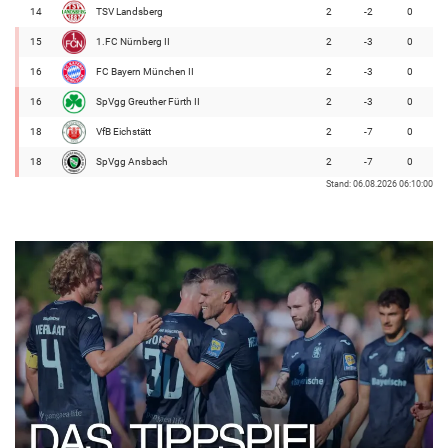
14
TSV Landsberg
2
-2
0
15
1.FC Nürnberg II
2
-3
0
16
FC Bayern München II
2
-3
0
16
SpVgg Greuther Fürth II
2
-3
0
18
VfB Eichstätt
2
-7
0
18
SpVgg Ansbach
2
-7
0
Stand: 06.08.2026 06:10:00