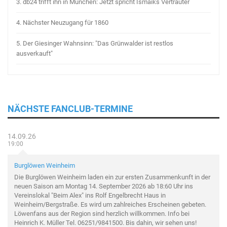
3.
db24 trifft ihn in München: Jetzt spricht Ismaiks Vertrauter
4.
Nächster Neuzugang für 1860
5.
Der Giesinger Wahnsinn: "Das Grünwalder ist restlos
ausverkauft"
NÄCHSTE FANCLUB-TERMINE
14.09.26
19:00
Burglöwen Weinheim
Die Burglöwen Weinheim laden ein zur ersten Zusammenkunft in der
neuen Saison am Montag 14. September 2026 ab 18:60 Uhr ins
Vereinslokal "Beim Alex" ins Rolf Engelbrecht Haus in
Weinheim/Bergstraße. Es wird um zahlreiches Erscheinen gebeten.
Löwenfans aus der Region sind herzlich willkommen. Info bei
Heinrich K. Müller Tel. 06251/9841500. Bis dahin, wir sehen uns!