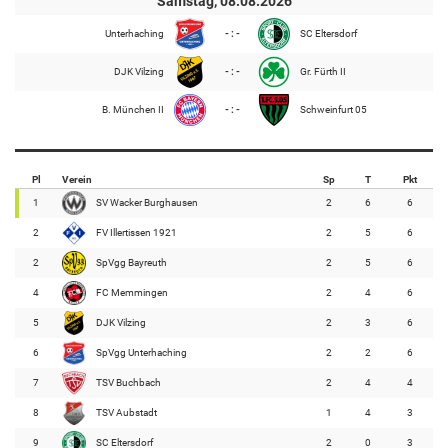
Samstag, 08.08.2026
Unterhaching
- : -
SC Eltersdorf
DJK Vilzing
- : -
Gr. Fürth II
B. München II
- : -
Schweinfurt 05
Pl
Verein
Sp
T
Pkt
1
SV Wacker Burghausen
2
6
6
2
FV Illertissen 1921
2
5
6
2
SpVgg Bayreuth
2
5
6
4
FC Memmingen
2
4
6
5
DJK Vilzing
2
3
6
6
SpVgg Unterhaching
2
2
6
7
TSV Buchbach
2
4
4
8
TSV Aubstadt
1
4
3
9
SC Eltersdorf
2
0
3