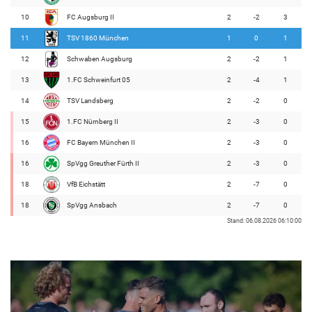
10
FC Augsburg II
2
-2
3
11
TSV 1860 München
1
0
1
12
Schwaben Augsburg
2
-2
1
13
1.FC Schweinfurt 05
2
-4
1
14
TSV Landsberg
2
-2
0
15
1.FC Nürnberg II
2
-3
0
16
FC Bayern München II
2
-3
0
16
SpVgg Greuther Fürth II
2
-3
0
18
VfB Eichstätt
2
-7
0
18
SpVgg Ansbach
2
-7
0
Stand: 06.08.2026 06:10:00