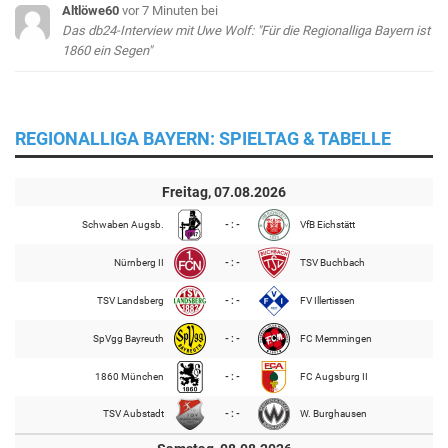
Altlöwe60
vor 7 Minuten
bei
Das db24-Interview mit Uwe Wolf: "Für die Regionalliga Bayern ist
1860 ein Segen"
REGIONALLIGA BAYERN: SPIELTAG & TABELLE
Freitag, 07.08.2026
Schwaben Augsb.
- : -
VfB Eichstätt
Nürnberg II
- : -
TSV Buchbach
TSV Landsberg
- : -
FV Illertissen
SpVgg Bayreuth
- : -
FC Memmingen
1860 München
- : -
FC Augsburg II
TSV Aubstadt
- : -
W. Burghausen