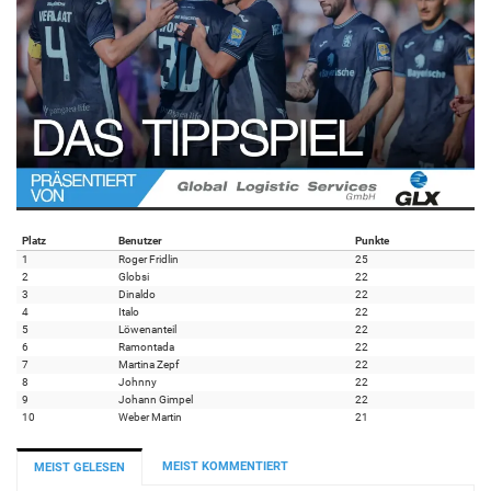
Platz
Benutzer
Punkte
1
Roger Fridlin
25
2
Globsi
22
3
Dinaldo
22
4
Italo
22
5
Löwenanteil
22
6
Ramontada
22
7
Martina Zepf
22
8
Johnny
22
9
Johann Gimpel
22
10
Weber Martin
21
MEIST KOMMENTIERT
MEIST GELESEN