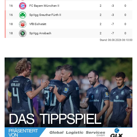
16
FC Bayern München II
2
-3
0
16
SpVgg Greuther Fürth II
2
-3
0
18
VfB Eichstätt
2
-7
0
18
SpVgg Ansbach
2
-7
0
Stand: 06.08.2026 06:10:00