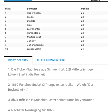
Platz
Benutzer
Punkte
1
Roger Fridlin
25
2
Globsi
22
3
Dinaldo
22
4
Italo
22
5
Löwenanteil
22
6
Ramontada
22
7
Martina Zepf
22
8
Johnny
22
9
Johann Gimpel
22
10
Weber Martin
21
MEIST KOMMENTIERT
MEIST GELESEN
1.
Die Ticker-Nachlese aus Schweinfurt: 2:2! Mittelprächtiger
Löwen-Start in die Freiheit
2.
1860-Fanshop ändert Öffnungszeiten radikal - Walch: "Der
Boykott wirkt"
3.
db24 trifft ihn in München: Jetzt spricht Ismaiks Vertrauter
4.
Nächster Neuzugang für 1860