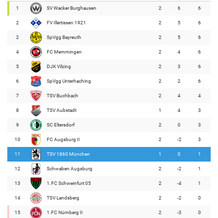
1
SV Wacker Burghausen
2
6
6
2
FV Illertissen 1921
2
5
6
2
SpVgg Bayreuth
2
5
6
4
FC Memmingen
2
4
6
5
DJK Vilzing
2
3
6
6
SpVgg Unterhaching
2
2
6
7
TSV Buchbach
2
4
4
8
TSV Aubstadt
1
4
3
9
SC Eltersdorf
2
0
3
10
FC Augsburg II
2
-2
3
11
TSV 1860 München
1
0
1
12
Schwaben Augsburg
2
-2
1
13
1.FC Schweinfurt 05
2
-4
1
14
TSV Landsberg
2
-2
0
15
1.FC Nürnberg II
2
-3
0