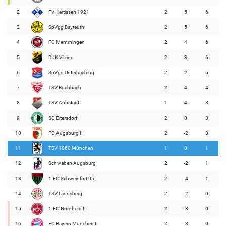
2
FV Illertissen 1921
2
5
6
2
SpVgg Bayreuth
2
5
6
4
FC Memmingen
2
4
6
5
DJK Vilzing
2
3
6
6
SpVgg Unterhaching
2
2
6
7
TSV Buchbach
2
4
4
8
TSV Aubstadt
1
4
3
9
SC Eltersdorf
2
0
3
10
FC Augsburg II
2
-2
3
11
TSV 1860 München
1
0
1
12
Schwaben Augsburg
2
-2
1
13
1.FC Schweinfurt 05
2
-4
1
14
TSV Landsberg
2
-2
0
15
1.FC Nürnberg II
2
-3
0
16
FC Bayern München II
2
-3
0