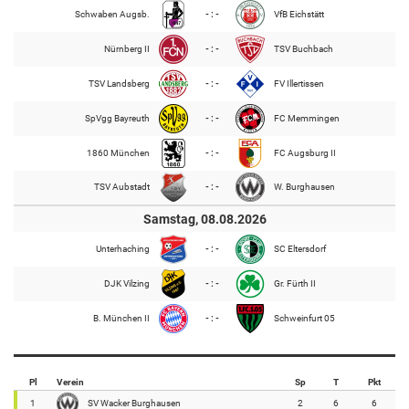
Schwaben Augsb.
- : -
VfB Eichstätt
Nürnberg II
- : -
TSV Buchbach
TSV Landsberg
- : -
FV Illertissen
SpVgg Bayreuth
- : -
FC Memmingen
1860 München
- : -
FC Augsburg II
TSV Aubstadt
- : -
W. Burghausen
Samstag, 08.08.2026
Unterhaching
- : -
SC Eltersdorf
DJK Vilzing
- : -
Gr. Fürth II
B. München II
- : -
Schweinfurt 05
Pl
Verein
Sp
T
Pkt
1
SV Wacker Burghausen
2
6
6