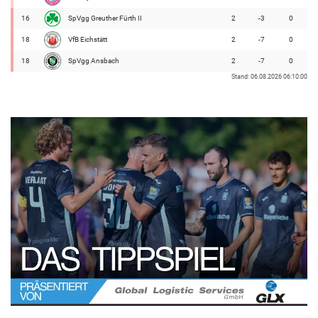
16
SpVgg Greuther Fürth II
2
-3
0
18
VfB Eichstätt
2
-7
0
18
SpVgg Ansbach
2
-7
0
Stand: 06.08.2026 06:10:00