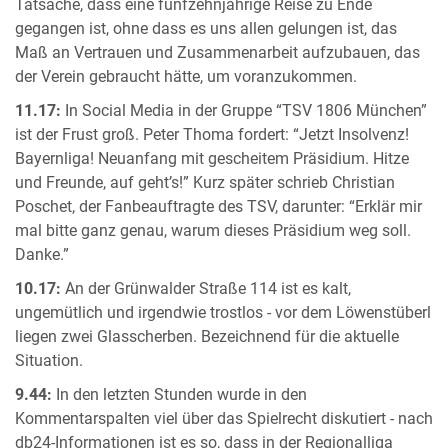
Tatsache, dass eine fünfzehnjährige Reise zu Ende
gegangen ist, ohne dass es uns allen gelungen ist, das
Maß an Vertrauen und Zusammenarbeit aufzubauen, das
der Verein gebraucht hätte, um voranzukommen.
11.17:
In Social Media in der Gruppe “TSV 1806 München”
ist der Frust groß. Peter Thoma fordert: “Jetzt Insolvenz!
Bayernliga! Neuanfang mit gescheitem Präsidium. Hitze
und Freunde, auf geht’s!” Kurz später schrieb Christian
Poschet, der Fanbeauftragte des TSV, darunter: “Erklär mir
mal bitte ganz genau, warum dieses Präsidium weg soll.
Danke.”
10.17:
An der Grünwalder Straße 114 ist es kalt,
ungemütlich und irgendwie trostlos - vor dem Löwenstüberl
liegen zwei Glasscherben. Bezeichnend für die aktuelle
Situation.
9.44:
In den letzten Stunden wurde in den
Kommentarspalten viel über das Spielrecht diskutiert - nach
db24-Informationen ist es so, dass in der Regionalliga