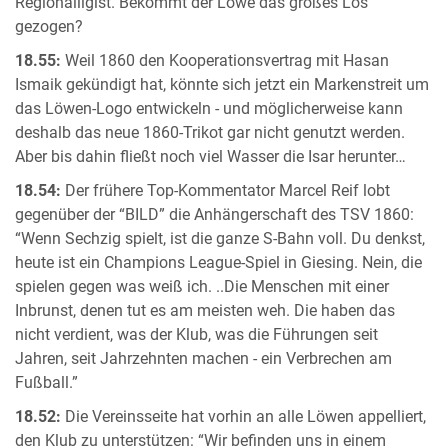
Regionalligist. Bekommt der Löwe das großes Los
gezogen?
18.55:
Weil 1860 den Kooperationsvertrag mit Hasan
Ismaik gekündigt hat, könnte sich jetzt ein Markenstreit um
das Löwen-Logo entwickeln - und möglicherweise kann
deshalb das neue 1860-Trikot gar nicht genutzt werden.
Aber bis dahin fließt noch viel Wasser die Isar herunter…
18.54:
Der frühere Top-Kommentator Marcel Reif lobt
gegenüber der “BILD” die Anhängerschaft des TSV 1860:
“Wenn Sechzig spielt, ist die ganze S-Bahn voll. Du denkst,
heute ist ein Champions League-Spiel in Giesing. Nein, die
spielen gegen was weiß ich. ..Die Menschen mit einer
Inbrunst, denen tut es am meisten weh. Die haben das
nicht verdient, was der Klub, was die Führungen seit
Jahren, seit Jahrzehnten machen - ein Verbrechen am
Fußball.”
18.52:
Die Vereinsseite hat vorhin an alle Löwen appelliert,
den Klub zu unterstützen: “Wir befinden uns in einem