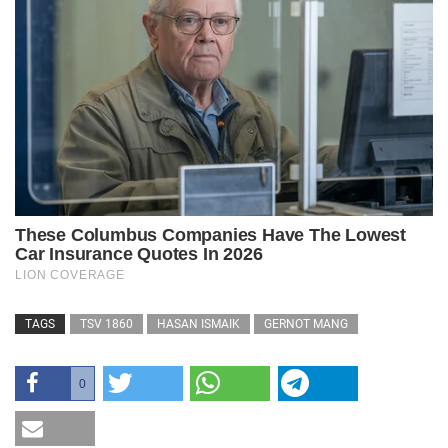
TAGS
TSV 1860
HASAN ISMAIK
GERNOT MANG
0