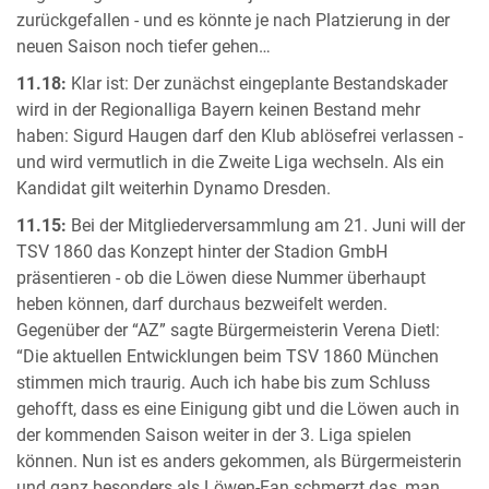
zurückgefallen - und es könnte je nach Platzierung in der
neuen Saison noch tiefer gehen…
11.18:
Klar ist: Der zunächst eingeplante Bestandskader
wird in der Regionalliga Bayern keinen Bestand mehr
haben: Sigurd Haugen darf den Klub ablösefrei verlassen -
und wird vermutlich in die Zweite Liga wechseln. Als ein
Kandidat gilt weiterhin Dynamo Dresden.
11.15:
Bei der Mitgliederversammlung am 21. Juni will der
TSV 1860 das Konzept hinter der Stadion GmbH
präsentieren - ob die Löwen diese Nummer überhaupt
heben können, darf durchaus bezweifelt werden.
Gegenüber der “AZ” sagte Bürgermeisterin Verena Dietl:
“Die aktuellen Entwicklungen beim TSV 1860 München
stimmen mich traurig. Auch ich habe bis zum Schluss
gehofft, dass es eine Einigung gibt und die Löwen auch in
der kommenden Saison weiter in der 3. Liga spielen
können. Nun ist es anders gekommen, als Bürgermeisterin
und ganz besonders als Löwen-Fan schmerzt das, man