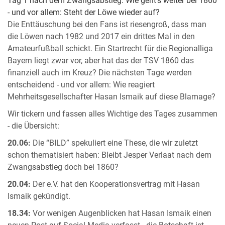
Tag 1 nach dem Zwangsabstieg: Wie geht's weiter bei 1860
- und vor allem: Steht der Löwe wieder auf?
Die Enttäuschung bei den Fans ist riesengroß, dass man
die Löwen nach 1982 und 2017 ein drittes Mal in den
Amateurfußball schickt. Ein Startrecht für die Regionalliga
Bayern liegt zwar vor, aber hat das der TSV 1860 das
finanziell auch im Kreuz? Die nächsten Tage werden
entscheidend - und vor allem: Wie reagiert
Mehrheitsgesellschafter Hasan Ismaik auf diese Blamage?
Wir tickern und fassen alles Wichtige des Tages zusammen
- die Übersicht:
20.06:
Die “BILD” spekuliert eine These, die wir zuletzt
schon thematisiert haben: Bleibt Jesper Verlaat nach dem
Zwangsabstieg doch bei 1860?
20.04:
Der e.V. hat den Kooperationsvertrag mit Hasan
Ismaik gekündigt.
18.34:
Vor wenigen Augenblicken hat Hasan Ismaik einen