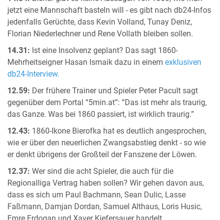
jetzt eine Mannschaft basteln will - es gibt nach db24-Infos
jedenfalls Gerüchte, dass Kevin Volland, Tunay Deniz,
Florian Niederlechner und Rene Vollath bleiben sollen.
14.31:
Ist eine Insolvenz geplant? Das sagt 1860-
Mehrheitseigner Hasan Ismaik dazu in einem
exklusiven
db24-Interview.
12.59:
Der frühere Trainer und Spieler Peter Pacult sagt
gegenüber dem Portal “5min.at”: “Das ist mehr als traurig,
das Ganze. Was bei 1860 passiert, ist wirklich traurig.”
12.43:
1860-Ikone Bierofka hat es deutlich angesprochen,
wie er über den neuerlichen Zwangsabstieg denkt - so wie
er denkt übrigens der Großteil der Fanszene der Löwen.
12.37:
Wer sind die acht Spieler, die auch für die
Regionalliga Vertrag haben sollen? Wir gehen davon aus,
dass es sich um Paul Bachmann, Sean Dulic, Lasse
Faßmann, Damjan Dordan, Samuel Althaus, Loris Husic,
Emre Erdogan und Xaver Kiefersauer handelt.