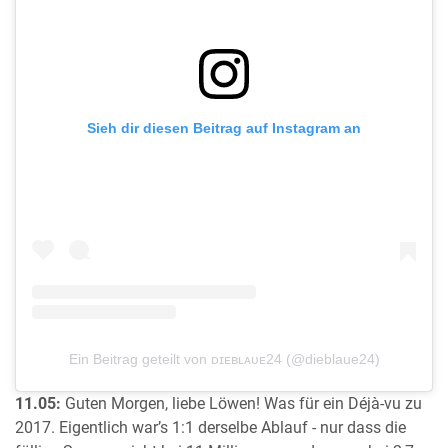
Sieh dir diesen Beitrag auf Instagram an
Ein Beitrag geteilt von ᴅɪᴇʙʟᴀᴜᴇ24 (@dieblaue24)
11.05:
Guten Morgen, liebe Löwen! Was für ein Déjà-vu zu
2017. Eigentlich war’s 1:1 derselbe Ablauf - nur dass die