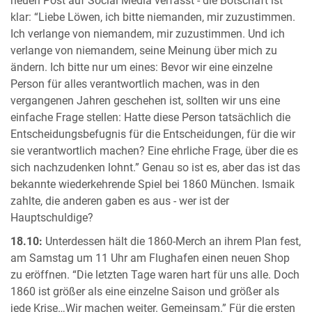
neuen Post auf Social Media verfasst - die Botschaft ist
klar: “Liebe Löwen, ich bitte niemanden, mir zuzustimmen.
Ich verlange von niemandem, mir zuzustimmen. Und ich
verlange von niemandem, seine Meinung über mich zu
ändern. Ich bitte nur um eines: Bevor wir eine einzelne
Person für alles verantwortlich machen, was in den
vergangenen Jahren geschehen ist, sollten wir uns eine
einfache Frage stellen: Hatte diese Person tatsächlich die
Entscheidungsbefugnis für die Entscheidungen, für die wir
sie verantwortlich machen? Eine ehrliche Frage, über die es
sich nachzudenken lohnt.” Genau so ist es, aber das ist das
bekannte wiederkehrende Spiel bei 1860 München. Ismaik
zahlte, die anderen gaben es aus - wer ist der
Hauptschuldige?
18.10:
Unterdessen hält die 1860-Merch an ihrem Plan fest,
am Samstag um 11 Uhr am Flughafen einen neuen Shop
zu eröffnen. “Die letzten Tage waren hart für uns alle. Doch
1860 ist größer als eine einzelne Saison und größer als
jede Krise…Wir machen weiter. Gemeinsam.” Für die ersten