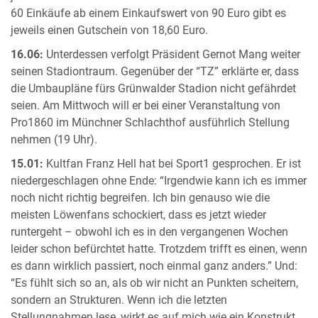
60 Einkäufe ab einem Einkaufswert von 90 Euro gibt es
jeweils einen Gutschein von 18,60 Euro.
16.06:
Unterdessen verfolgt Präsident Gernot Mang weiter
seinen Stadiontraum. Gegenüber der “TZ” erklärte er, dass
die Umbaupläne fürs Grünwalder Stadion nicht gefährdet
seien. Am Mittwoch will er bei einer Veranstaltung von
Pro1860 im Münchner Schlachthof ausführlich Stellung
nehmen (19 Uhr).
15.01:
Kultfan Franz Hell hat bei Sport1 gesprochen. Er ist
niedergeschlagen ohne Ende: “Irgendwie kann ich es immer
noch nicht richtig begreifen. Ich bin genauso wie die
meisten Löwenfans schockiert, dass es jetzt wieder
runtergeht – obwohl ich es in den vergangenen Wochen
leider schon befürchtet hatte. Trotzdem trifft es einen, wenn
es dann wirklich passiert, noch einmal ganz anders.” Und:
“Es fühlt sich so an, als ob wir nicht an Punkten scheitern,
sondern an Strukturen. Wenn ich die letzten
Stellungnahmen lese, wirkt es auf mich wie ein Konstrukt,