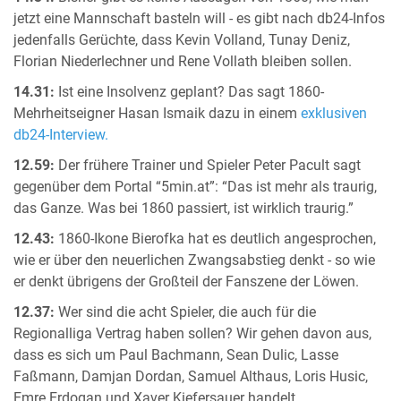
jetzt eine Mannschaft basteln will - es gibt nach db24-Infos
jedenfalls Gerüchte, dass Kevin Volland, Tunay Deniz,
Florian Niederlechner und Rene Vollath bleiben sollen.
14.31:
Ist eine Insolvenz geplant? Das sagt 1860-
Mehrheitseigner Hasan Ismaik dazu in einem
exklusiven
db24-Interview.
12.59:
Der frühere Trainer und Spieler Peter Pacult sagt
gegenüber dem Portal “5min.at”: “Das ist mehr als traurig,
das Ganze. Was bei 1860 passiert, ist wirklich traurig.”
12.43:
1860-Ikone Bierofka hat es deutlich angesprochen,
wie er über den neuerlichen Zwangsabstieg denkt - so wie
er denkt übrigens der Großteil der Fanszene der Löwen.
12.37:
Wer sind die acht Spieler, die auch für die
Regionalliga Vertrag haben sollen? Wir gehen davon aus,
dass es sich um Paul Bachmann, Sean Dulic, Lasse
Faßmann, Damjan Dordan, Samuel Althaus, Loris Husic,
Emre Erdogan und Xaver Kiefersauer handelt.