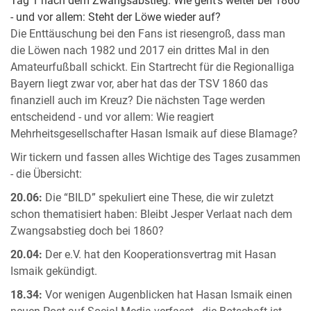
Tag 1 nach dem Zwangsabstieg: Wie geht's weiter bei 1860
- und vor allem: Steht der Löwe wieder auf?
Die Enttäuschung bei den Fans ist riesengroß, dass man
die Löwen nach 1982 und 2017 ein drittes Mal in den
Amateurfußball schickt. Ein Startrecht für die Regionalliga
Bayern liegt zwar vor, aber hat das der TSV 1860 das
finanziell auch im Kreuz? Die nächsten Tage werden
entscheidend - und vor allem: Wie reagiert
Mehrheitsgesellschafter Hasan Ismaik auf diese Blamage?
Wir tickern und fassen alles Wichtige des Tages zusammen
- die Übersicht:
20.06:
Die “BILD” spekuliert eine These, die wir zuletzt
schon thematisiert haben: Bleibt Jesper Verlaat nach dem
Zwangsabstieg doch bei 1860?
20.04:
Der e.V. hat den Kooperationsvertrag mit Hasan
Ismaik gekündigt.
18.34:
Vor wenigen Augenblicken hat Hasan Ismaik einen