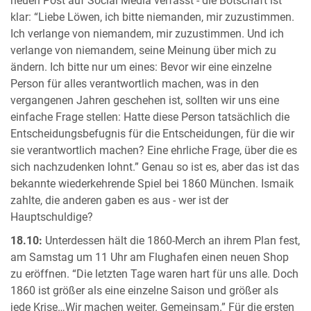
neuen Post auf Social Media verfasst - die Botschaft ist
klar: “Liebe Löwen, ich bitte niemanden, mir zuzustimmen.
Ich verlange von niemandem, mir zuzustimmen. Und ich
verlange von niemandem, seine Meinung über mich zu
ändern. Ich bitte nur um eines: Bevor wir eine einzelne
Person für alles verantwortlich machen, was in den
vergangenen Jahren geschehen ist, sollten wir uns eine
einfache Frage stellen: Hatte diese Person tatsächlich die
Entscheidungsbefugnis für die Entscheidungen, für die wir
sie verantwortlich machen? Eine ehrliche Frage, über die es
sich nachzudenken lohnt.” Genau so ist es, aber das ist das
bekannte wiederkehrende Spiel bei 1860 München. Ismaik
zahlte, die anderen gaben es aus - wer ist der
Hauptschuldige?
18.10:
Unterdessen hält die 1860-Merch an ihrem Plan fest,
am Samstag um 11 Uhr am Flughafen einen neuen Shop
zu eröffnen. “Die letzten Tage waren hart für uns alle. Doch
1860 ist größer als eine einzelne Saison und größer als
jede Krise…Wir machen weiter. Gemeinsam.” Für die ersten