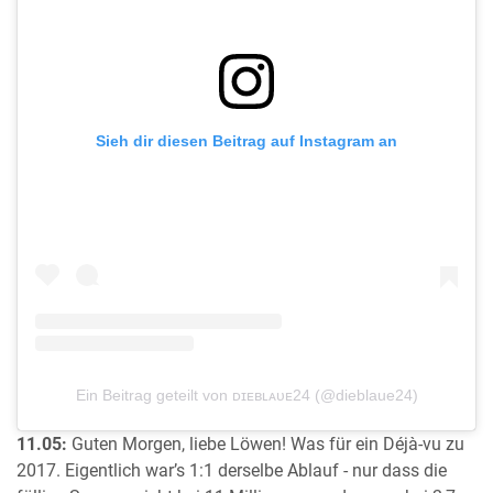
Sieh dir diesen Beitrag auf Instagram an
Ein Beitrag geteilt von ᴅɪᴇʙʟᴀᴜᴇ24 (@dieblaue24)
11.05:
Guten Morgen, liebe Löwen! Was für ein Déjà-vu zu
2017. Eigentlich war’s 1:1 derselbe Ablauf - nur dass die