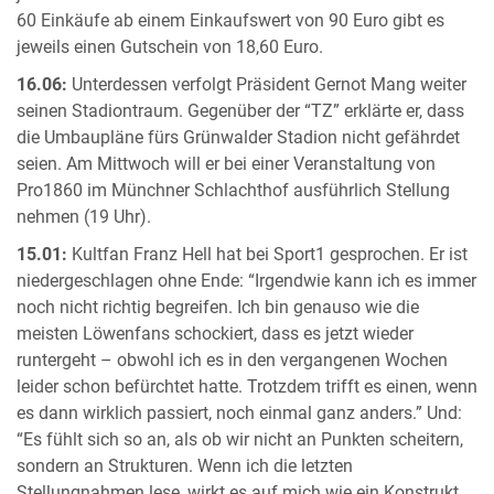
60 Einkäufe ab einem Einkaufswert von 90 Euro gibt es
jeweils einen Gutschein von 18,60 Euro.
16.06:
Unterdessen verfolgt Präsident Gernot Mang weiter
seinen Stadiontraum. Gegenüber der “TZ” erklärte er, dass
die Umbaupläne fürs Grünwalder Stadion nicht gefährdet
seien. Am Mittwoch will er bei einer Veranstaltung von
Pro1860 im Münchner Schlachthof ausführlich Stellung
nehmen (19 Uhr).
15.01:
Kultfan Franz Hell hat bei Sport1 gesprochen. Er ist
niedergeschlagen ohne Ende: “Irgendwie kann ich es immer
noch nicht richtig begreifen. Ich bin genauso wie die
meisten Löwenfans schockiert, dass es jetzt wieder
runtergeht – obwohl ich es in den vergangenen Wochen
leider schon befürchtet hatte. Trotzdem trifft es einen, wenn
es dann wirklich passiert, noch einmal ganz anders.” Und:
“Es fühlt sich so an, als ob wir nicht an Punkten scheitern,
sondern an Strukturen. Wenn ich die letzten
Stellungnahmen lese, wirkt es auf mich wie ein Konstrukt,