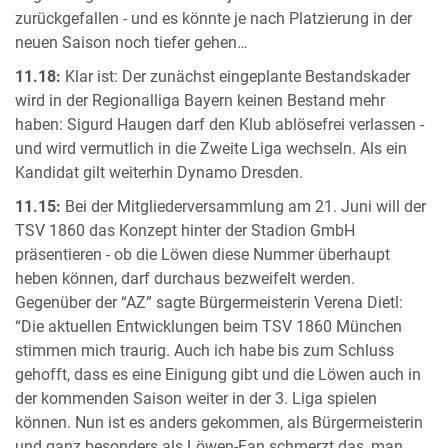
zurückgefallen - und es könnte je nach Platzierung in der
neuen Saison noch tiefer gehen…
11.18:
Klar ist: Der zunächst eingeplante Bestandskader
wird in der Regionalliga Bayern keinen Bestand mehr
haben: Sigurd Haugen darf den Klub ablösefrei verlassen -
und wird vermutlich in die Zweite Liga wechseln. Als ein
Kandidat gilt weiterhin Dynamo Dresden.
11.15:
Bei der Mitgliederversammlung am 21. Juni will der
TSV 1860 das Konzept hinter der Stadion GmbH
präsentieren - ob die Löwen diese Nummer überhaupt
heben können, darf durchaus bezweifelt werden.
Gegenüber der “AZ” sagte Bürgermeisterin Verena Dietl:
“Die aktuellen Entwicklungen beim TSV 1860 München
stimmen mich traurig. Auch ich habe bis zum Schluss
gehofft, dass es eine Einigung gibt und die Löwen auch in
der kommenden Saison weiter in der 3. Liga spielen
können. Nun ist es anders gekommen, als Bürgermeisterin
und ganz besonders als Löwen-Fan schmerzt das, man