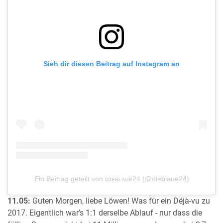
Sieh dir diesen Beitrag auf Instagram an
Ein Beitrag geteilt von ᴅɪᴇʙʟᴀᴜᴇ24 (@dieblaue24)
11.05:
Guten Morgen, liebe Löwen! Was für ein Déjà-vu zu
2017. Eigentlich war’s 1:1 derselbe Ablauf - nur dass die