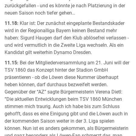
zurückgefallen - und es könnte je nach Platzierung in der
neuen Saison noch tiefer gehen…
11.18:
Klar ist: Der zunächst eingeplante Bestandskader
wird in der Regionalliga Bayern keinen Bestand mehr
haben: Sigurd Haugen darf den Klub ablösefrei verlassen -
und wird vermutlich in die Zweite Liga wechseln. Als ein
Kandidat gilt weiterhin Dynamo Dresden.
11.15:
Bei der Mitgliederversammlung am 21. Juni will der
TSV 1860 das Konzept hinter der Stadion GmbH
präsentieren - ob die Löwen diese Nummer überhaupt
heben können, darf durchaus bezweifelt werden.
Gegenüber der “AZ” sagte Bürgermeisterin Verena Dietl:
“Die aktuellen Entwicklungen beim TSV 1860 München
stimmen mich traurig. Auch ich habe bis zum Schluss
gehofft, dass es eine Einigung gibt und die Löwen auch in
der kommenden Saison weiter in der 3. Liga spielen
können. Nun ist es anders gekommen, als Bürgermeisterin
und ganz besonders als Löwen-Fan schmerzt das, man