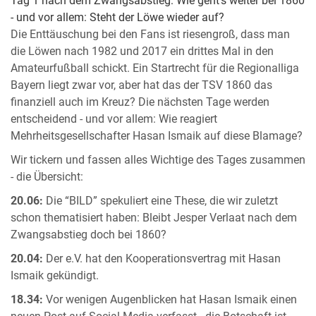
Tag 1 nach dem Zwangsabstieg: Wie geht's weiter bei 1860
- und vor allem: Steht der Löwe wieder auf?
Die Enttäuschung bei den Fans ist riesengroß, dass man
die Löwen nach 1982 und 2017 ein drittes Mal in den
Amateurfußball schickt. Ein Startrecht für die Regionalliga
Bayern liegt zwar vor, aber hat das der TSV 1860 das
finanziell auch im Kreuz? Die nächsten Tage werden
entscheidend - und vor allem: Wie reagiert
Mehrheitsgesellschafter Hasan Ismaik auf diese Blamage?
Wir tickern und fassen alles Wichtige des Tages zusammen
- die Übersicht:
20.06:
Die “BILD” spekuliert eine These, die wir zuletzt
schon thematisiert haben: Bleibt Jesper Verlaat nach dem
Zwangsabstieg doch bei 1860?
20.04:
Der e.V. hat den Kooperationsvertrag mit Hasan
Ismaik gekündigt.
18.34:
Vor wenigen Augenblicken hat Hasan Ismaik einen