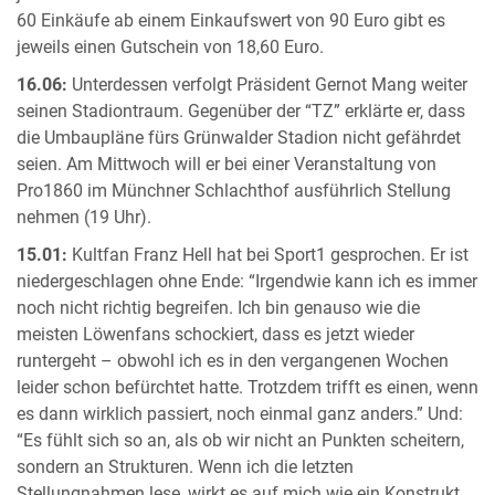
60 Einkäufe ab einem Einkaufswert von 90 Euro gibt es
jeweils einen Gutschein von 18,60 Euro.
16.06:
Unterdessen verfolgt Präsident Gernot Mang weiter
seinen Stadiontraum. Gegenüber der “TZ” erklärte er, dass
die Umbaupläne fürs Grünwalder Stadion nicht gefährdet
seien. Am Mittwoch will er bei einer Veranstaltung von
Pro1860 im Münchner Schlachthof ausführlich Stellung
nehmen (19 Uhr).
15.01:
Kultfan Franz Hell hat bei Sport1 gesprochen. Er ist
niedergeschlagen ohne Ende: “Irgendwie kann ich es immer
noch nicht richtig begreifen. Ich bin genauso wie die
meisten Löwenfans schockiert, dass es jetzt wieder
runtergeht – obwohl ich es in den vergangenen Wochen
leider schon befürchtet hatte. Trotzdem trifft es einen, wenn
es dann wirklich passiert, noch einmal ganz anders.” Und:
“Es fühlt sich so an, als ob wir nicht an Punkten scheitern,
sondern an Strukturen. Wenn ich die letzten
Stellungnahmen lese, wirkt es auf mich wie ein Konstrukt,