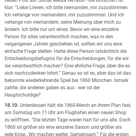
neuen Post auf Social Media verfasst - die Botschaft ist
klar: “Liebe Löwen, ich bitte niemanden, mir zuzustimmen.
Ich verlange von niemandem, mir zuzustimmen. Und ich
verlange von niemandem, seine Meinung über mich zu
ändern. Ich bitte nur um eines: Bevor wir eine einzelne
Person für alles verantwortlich machen, was in den
vergangenen Jahren geschehen ist, sollten wir uns eine
einfache Frage stellen: Hatte diese Person tatsächlich die
Entscheidungsbefugnis für die Entscheidungen, für die wir
sie verantwortlich machen? Eine ehrliche Frage, über die es
sich nachzudenken lohnt.” Genau so ist es, aber das ist das
bekannte wiederkehrende Spiel bei 1860 München. Ismaik
zahlte, die anderen gaben es aus - wer ist der
Hauptschuldige?
18.10:
Unterdessen hält die 1860-Merch an ihrem Plan fest,
am Samstag um 11 Uhr am Flughafen einen neuen Shop
zu eröffnen. “Die letzten Tage waren hart für uns alle. Doch
1860 ist größer als eine einzelne Saison und größer als
jede Krise…Wir machen weiter. Gemeinsam.” Für die ersten