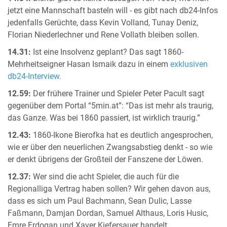
jetzt eine Mannschaft basteln will - es gibt nach db24-Infos
jedenfalls Gerüchte, dass Kevin Volland, Tunay Deniz,
Florian Niederlechner und Rene Vollath bleiben sollen.
14.31:
Ist eine Insolvenz geplant? Das sagt 1860-
Mehrheitseigner Hasan Ismaik dazu in einem
exklusiven
db24-Interview.
12.59:
Der frühere Trainer und Spieler Peter Pacult sagt
gegenüber dem Portal “5min.at”: “Das ist mehr als traurig,
das Ganze. Was bei 1860 passiert, ist wirklich traurig.”
12.43:
1860-Ikone Bierofka hat es deutlich angesprochen,
wie er über den neuerlichen Zwangsabstieg denkt - so wie
er denkt übrigens der Großteil der Fanszene der Löwen.
12.37:
Wer sind die acht Spieler, die auch für die
Regionalliga Vertrag haben sollen? Wir gehen davon aus,
dass es sich um Paul Bachmann, Sean Dulic, Lasse
Faßmann, Damjan Dordan, Samuel Althaus, Loris Husic,
Emre Erdogan und Xaver Kiefersauer handelt.