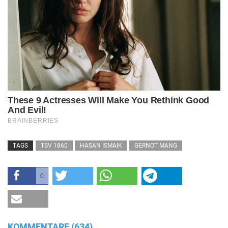
TAGS
TSV 1860
HASAN ISMAIK
GERNOT MANG
0
KOMMENTARE (634)