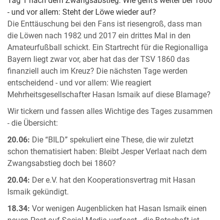
Tag 1 nach dem Zwangsabstieg: Wie geht's weiter bei 1860
- und vor allem: Steht der Löwe wieder auf?
Die Enttäuschung bei den Fans ist riesengroß, dass man
die Löwen nach 1982 und 2017 ein drittes Mal in den
Amateurfußball schickt. Ein Startrecht für die Regionalliga
Bayern liegt zwar vor, aber hat das der TSV 1860 das
finanziell auch im Kreuz? Die nächsten Tage werden
entscheidend - und vor allem: Wie reagiert
Mehrheitsgesellschafter Hasan Ismaik auf diese Blamage?
Wir tickern und fassen alles Wichtige des Tages zusammen
- die Übersicht:
20.06:
Die “BILD” spekuliert eine These, die wir zuletzt
schon thematisiert haben: Bleibt Jesper Verlaat nach dem
Zwangsabstieg doch bei 1860?
20.04:
Der e.V. hat den Kooperationsvertrag mit Hasan
Ismaik gekündigt.
18.34:
Vor wenigen Augenblicken hat Hasan Ismaik einen