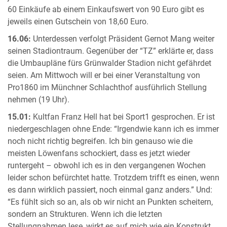
60 Einkäufe ab einem Einkaufswert von 90 Euro gibt es
jeweils einen Gutschein von 18,60 Euro.
16.06:
Unterdessen verfolgt Präsident Gernot Mang weiter
seinen Stadiontraum. Gegenüber der “TZ” erklärte er, dass
die Umbaupläne fürs Grünwalder Stadion nicht gefährdet
seien. Am Mittwoch will er bei einer Veranstaltung von
Pro1860 im Münchner Schlachthof ausführlich Stellung
nehmen (19 Uhr).
15.01:
Kultfan Franz Hell hat bei Sport1 gesprochen. Er ist
niedergeschlagen ohne Ende: “Irgendwie kann ich es immer
noch nicht richtig begreifen. Ich bin genauso wie die
meisten Löwenfans schockiert, dass es jetzt wieder
runtergeht – obwohl ich es in den vergangenen Wochen
leider schon befürchtet hatte. Trotzdem trifft es einen, wenn
es dann wirklich passiert, noch einmal ganz anders.” Und:
“Es fühlt sich so an, als ob wir nicht an Punkten scheitern,
sondern an Strukturen. Wenn ich die letzten
Stellungnahmen lese, wirkt es auf mich wie ein Konstrukt,