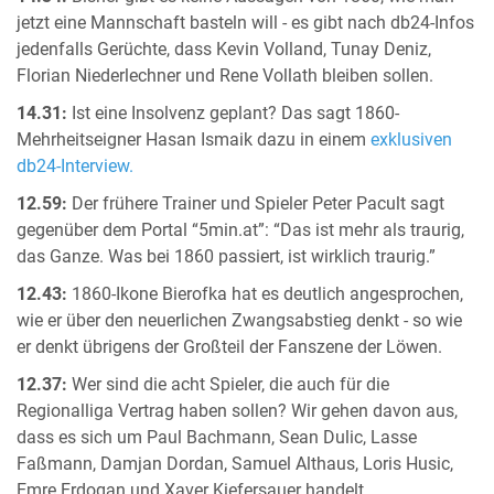
jetzt eine Mannschaft basteln will - es gibt nach db24-Infos
jedenfalls Gerüchte, dass Kevin Volland, Tunay Deniz,
Florian Niederlechner und Rene Vollath bleiben sollen.
14.31:
Ist eine Insolvenz geplant? Das sagt 1860-
Mehrheitseigner Hasan Ismaik dazu in einem
exklusiven
db24-Interview.
12.59:
Der frühere Trainer und Spieler Peter Pacult sagt
gegenüber dem Portal “5min.at”: “Das ist mehr als traurig,
das Ganze. Was bei 1860 passiert, ist wirklich traurig.”
12.43:
1860-Ikone Bierofka hat es deutlich angesprochen,
wie er über den neuerlichen Zwangsabstieg denkt - so wie
er denkt übrigens der Großteil der Fanszene der Löwen.
12.37:
Wer sind die acht Spieler, die auch für die
Regionalliga Vertrag haben sollen? Wir gehen davon aus,
dass es sich um Paul Bachmann, Sean Dulic, Lasse
Faßmann, Damjan Dordan, Samuel Althaus, Loris Husic,
Emre Erdogan und Xaver Kiefersauer handelt.