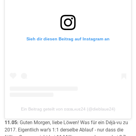
Sieh dir diesen Beitrag auf Instagram an
Ein Beitrag geteilt von ᴅɪᴇʙʟᴀᴜᴇ24 (@dieblaue24)
11.05:
Guten Morgen, liebe Löwen! Was für ein Déjà-vu zu
2017. Eigentlich war’s 1:1 derselbe Ablauf - nur dass die