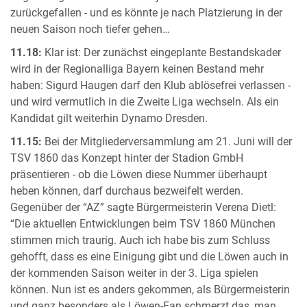
zurückgefallen - und es könnte je nach Platzierung in der
neuen Saison noch tiefer gehen…
11.18:
Klar ist: Der zunächst eingeplante Bestandskader
wird in der Regionalliga Bayern keinen Bestand mehr
haben: Sigurd Haugen darf den Klub ablösefrei verlassen -
und wird vermutlich in die Zweite Liga wechseln. Als ein
Kandidat gilt weiterhin Dynamo Dresden.
11.15:
Bei der Mitgliederversammlung am 21. Juni will der
TSV 1860 das Konzept hinter der Stadion GmbH
präsentieren - ob die Löwen diese Nummer überhaupt
heben können, darf durchaus bezweifelt werden.
Gegenüber der “AZ” sagte Bürgermeisterin Verena Dietl:
“Die aktuellen Entwicklungen beim TSV 1860 München
stimmen mich traurig. Auch ich habe bis zum Schluss
gehofft, dass es eine Einigung gibt und die Löwen auch in
der kommenden Saison weiter in der 3. Liga spielen
können. Nun ist es anders gekommen, als Bürgermeisterin
und ganz besonders als Löwen-Fan schmerzt das, man