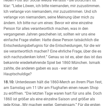
neuen Post auf Social Media verfasst - die Botschaft ist
klar: “Liebe Löwen, ich bitte niemanden, mir zuzustimmen.
Ich verlange von niemandem, mir zuzustimmen. Und ich
verlange von niemandem, seine Meinung über mich zu
ändern. Ich bitte nur um eines: Bevor wir eine einzelne
Person für alles verantwortlich machen, was in den
vergangenen Jahren geschehen ist, sollten wir uns eine
einfache Frage stellen: Hatte diese Person tatsächlich die
Entscheidungsbefugnis für die Entscheidungen, für die wir
sie verantwortlich machen? Eine ehrliche Frage, über die es
sich nachzudenken lohnt.” Genau so ist es, aber das ist das
bekannte wiederkehrende Spiel bei 1860 München. Ismaik
zahlte, die anderen gaben es aus - wer ist der
Hauptschuldige?
18.10:
Unterdessen hält die 1860-Merch an ihrem Plan fest,
am Samstag um 11 Uhr am Flughafen einen neuen Shop
zu eröffnen. “Die letzten Tage waren hart für uns alle. Doch
1860 ist größer als eine einzelne Saison und größer als
jede Krise…Wir machen weiter. Gemeinsam.” Für die ersten