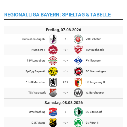
REGIONALLIGA BAYERN: SPIELTAG & TABELLE
Freitag, 07.08.2026
Schwaben Augsb.
- : -
VfB Eichstätt
Nürnberg II
- : -
TSV Buchbach
TSV Landsberg
- : -
FV Illertissen
SpVgg Bayreuth
- : -
FC Memmingen
1860 München
2 : 2
FC Augsburg II
TSV Aubstadt
- : -
W. Burghausen
Samstag, 08.08.2026
Unterhaching
- : -
SC Eltersdorf
DJK Vilzing
- : -
Gr. Fürth II