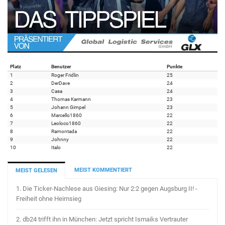
Platz
Benutzer
Punkte
1
Roger Fridlin
25
2
DerDave
24
3
Casa
24
4
Thomas Karmann
23
5
Johann Gimpel
23
6
Marcello1860
22
7
Leoloco1860
22
8
Ramontada
22
9
Johnny
22
10
Italo
22
MEIST KOMMENTIERT
MEIST GELESEN
1.
Die Ticker-Nachlese aus Giesing: Nur 2:2 gegen Augsburg II! -
Freiheit ohne Heimsieg
2.
db24 trifft ihn in München: Jetzt spricht Ismaiks Vertrauter