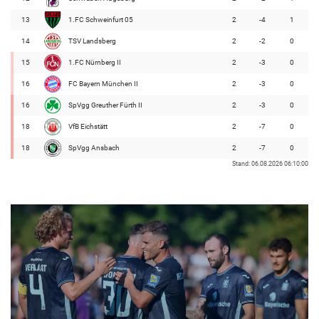
13
1.FC Schweinfurt 05
2
-4
1
14
TSV Landsberg
2
-2
0
15
1.FC Nürnberg II
2
-3
0
16
FC Bayern München II
2
-3
0
16
SpVgg Greuther Fürth II
2
-3
0
18
VfB Eichstätt
2
-7
0
18
SpVgg Ansbach
2
-7
0
Stand: 06.08.2026 06:10:00