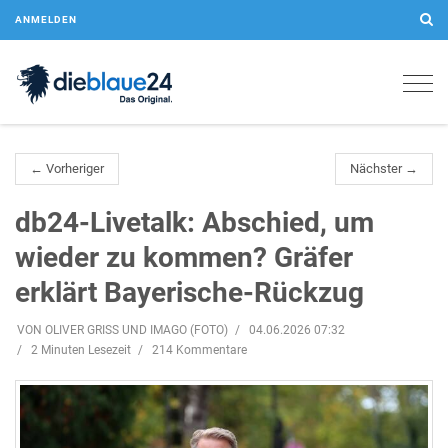
ANMELDEN
Togg
navig
← Vorheriger
Nächster →
db24-Livetalk: Abschied, um
wieder zu kommen? Gräfer
erklärt Bayerische-Rückzug
VON OLIVER GRISS UND IMAGO (FOTO)
04.06.2026 07:32
2 Minuten Lesezeit
214 Kommentare