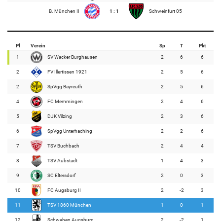
B. München II
1 : 1
Schweinfurt 05
Pl
Verein
Sp
T
Pkt
1
SV Wacker Burghausen
2
6
6
2
FV Illertissen 1921
2
5
6
2
SpVgg Bayreuth
2
5
6
4
FC Memmingen
2
4
6
5
DJK Vilzing
2
3
6
6
SpVgg Unterhaching
2
2
6
7
TSV Buchbach
2
4
4
8
TSV Aubstadt
1
4
3
9
SC Eltersdorf
2
0
3
10
FC Augsburg II
2
-2
3
11
TSV 1860 München
1
0
1
12
Schwaben Augsburg
2
-2
1