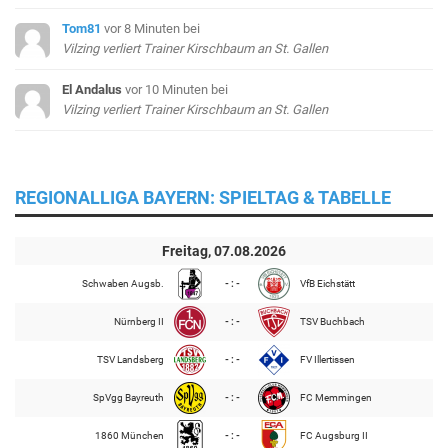
Tom81
vor 8 Minuten
bei
Vilzing verliert Trainer Kirschbaum an St. Gallen
El Andalus
vor 10 Minuten
bei
Vilzing verliert Trainer Kirschbaum an St. Gallen
REGIONALLIGA BAYERN: SPIELTAG & TABELLE
Freitag, 07.08.2026
Schwaben Augsb.
- : -
VfB Eichstätt
Nürnberg II
- : -
TSV Buchbach
TSV Landsberg
- : -
FV Illertissen
SpVgg Bayreuth
- : -
FC Memmingen
1860 München
- : -
FC Augsburg II