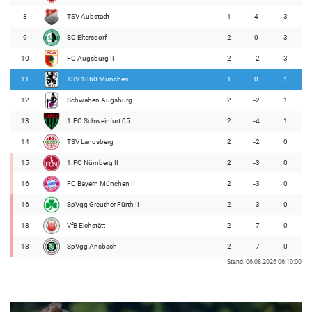
8
TSV Aubstadt
1
4
3
9
SC Eltersdorf
2
0
3
10
FC Augsburg II
2
-2
3
11
TSV 1860 München
1
0
1
12
Schwaben Augsburg
2
-2
1
13
1.FC Schweinfurt 05
2
-4
1
14
TSV Landsberg
2
-2
0
15
1.FC Nürnberg II
2
-3
0
16
FC Bayern München II
2
-3
0
16
SpVgg Greuther Fürth II
2
-3
0
18
VfB Eichstätt
2
-7
0
18
SpVgg Ansbach
2
-7
0
Stand: 06.08.2026 06:10:00