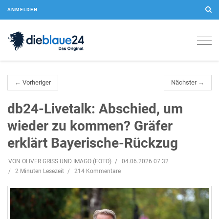
ANMELDEN
Togg
navig
← Vorheriger
Nächster →
db24-Livetalk: Abschied, um
wieder zu kommen? Gräfer
erklärt Bayerische-Rückzug
VON OLIVER GRISS UND IMAGO (FOTO)
04.06.2026 07:32
2 Minuten Lesezeit
214 Kommentare