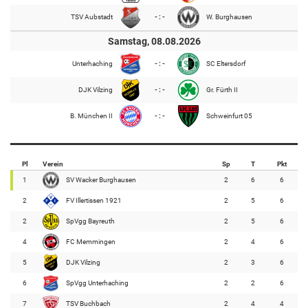
TSV Aubstadt
- : -
W. Burghausen
Samstag, 08.08.2026
Unterhaching
- : -
SC Eltersdorf
DJK Vilzing
- : -
Gr. Fürth II
B. München II
- : -
Schweinfurt 05
Pl
Verein
Sp
T
Pkt
1
SV Wacker Burghausen
2
6
6
2
FV Illertissen 1921
2
5
6
2
SpVgg Bayreuth
2
5
6
4
FC Memmingen
2
4
6
5
DJK Vilzing
2
3
6
6
SpVgg Unterhaching
2
2
6
7
TSV Buchbach
2
4
4