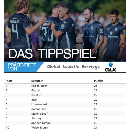
Platz
Benutzer
Punkte
1
Roger Fridlin
25
2
Globsi
22
3
Dinaldo
22
4
Italo
22
5
Löwenanteil
22
6
Ramontada
22
7
Martina Zepf
22
8
Johnny
22
9
Johann Gimpel
22
10
Weber Martin
21