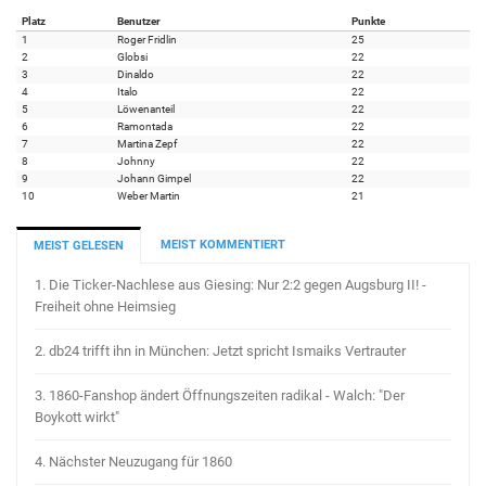
Platz
Benutzer
Punkte
1
Roger Fridlin
25
2
Globsi
22
3
Dinaldo
22
4
Italo
22
5
Löwenanteil
22
6
Ramontada
22
7
Martina Zepf
22
8
Johnny
22
9
Johann Gimpel
22
10
Weber Martin
21
MEIST KOMMENTIERT
MEIST GELESEN
1.
Die Ticker-Nachlese aus Giesing: Nur 2:2 gegen Augsburg II! -
Freiheit ohne Heimsieg
2.
db24 trifft ihn in München: Jetzt spricht Ismaiks Vertrauter
3.
1860-Fanshop ändert Öffnungszeiten radikal - Walch: "Der
Boykott wirkt"
4.
Nächster Neuzugang für 1860