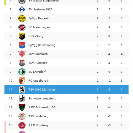
1
SV Wacker Burghausen
2
6
6
2
FV Illertissen 1921
2
5
6
2
SpVgg Bayreuth
2
5
6
4
FC Memmingen
2
4
6
5
DJK Vilzing
2
3
6
6
SpVgg Unterhaching
2
2
6
7
TSV Buchbach
2
4
4
8
TSV Aubstadt
1
4
3
9
SC Eltersdorf
2
0
3
10
FC Augsburg II
2
-2
3
11
TSV 1860 München
1
0
1
12
Schwaben Augsburg
2
-2
1
13
1.FC Schweinfurt 05
2
-4
1
14
TSV Landsberg
2
-2
0
15
1.FC Nürnberg II
2
-3
0