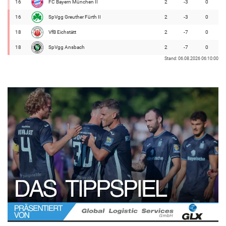
16
FC Bayern München II
2
-3
0
16
SpVgg Greuther Fürth II
2
-3
0
18
VfB Eichstätt
2
-7
0
18
SpVgg Ansbach
2
-7
0
Stand: 06.08.2026 06:10:00