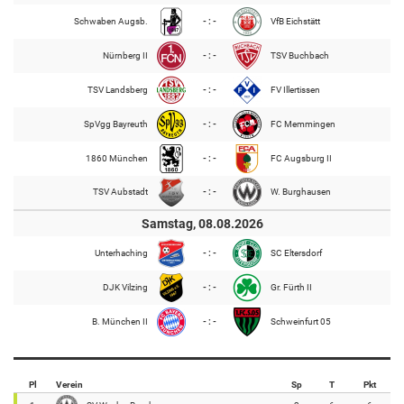
Schwaben Augsb.
- : -
VfB Eichstätt
Nürnberg II
- : -
TSV Buchbach
TSV Landsberg
- : -
FV Illertissen
SpVgg Bayreuth
- : -
FC Memmingen
1860 München
- : -
FC Augsburg II
TSV Aubstadt
- : -
W. Burghausen
Samstag, 08.08.2026
Unterhaching
- : -
SC Eltersdorf
DJK Vilzing
- : -
Gr. Fürth II
B. München II
- : -
Schweinfurt 05
Pl
Verein
Sp
T
Pkt