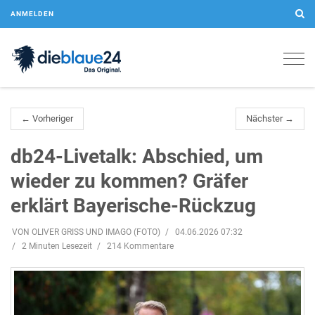
ANMELDEN
Togg
navig
← Vorheriger
Nächster →
db24-Livetalk: Abschied, um
wieder zu kommen? Gräfer
erklärt Bayerische-Rückzug
VON OLIVER GRISS UND IMAGO (FOTO)
04.06.2026 07:32
2 Minuten Lesezeit
214 Kommentare