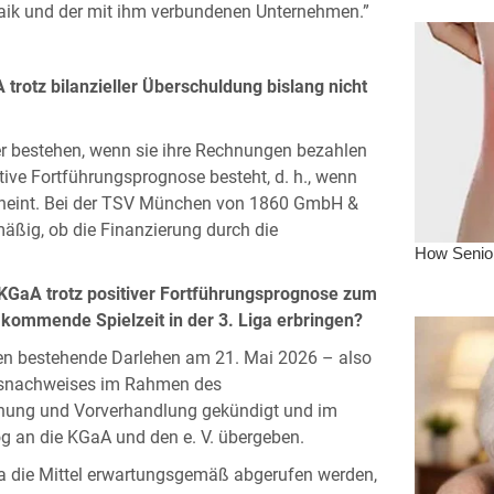
aik und der mit ihm verbundenen Unternehmen.”
otz bilanzieller Überschuldung bislang nicht
er bestehen, wenn sie ihre Rechnungen bezahlen
tive Fortführungsprognose besteht, d. h., wenn
scheint. Bei der TSV München von 1860 GmbH &
äßig, ob die Finanzierung durch die
aA trotz positiver Fortführungsprognose zum
e kommende Spielzeit in der 3. Liga erbringen?
n bestehende Darlehen am 21. Mai 2026 – also
tätsnachweises im Rahmen des
rnung und Vorverhandlung gekündigt und im
 an die KGaA und den e. V. übergeben.
 da die Mittel erwartungsgemäß abgerufen werden,