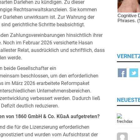
rten Darlehen zu kündigen. Zu dieser
ängige Rechtsanwaltskanzleien. Sie kommen
r Darlehen unwirksam ist. Zur Wahrung der
d gerichtliche Schritte beabsichtigt.
enden Zahlungsvereinbarungen hinsichtlich ihrer
ge. Noch im Februar 2026 versicherte Hasan
llester Relat, ausdrücklich und schriftlich, dass
VERNET
len werde.
 beide Gesellschafter ein
meinsam beschlossen, um den erforderlichen
as im März 2026 erarbeitete Reformpaket
nterschiedlichen Unternehmensbereichen.
tzentwicklung verbessert werden. Dadurch ließ
NEUEST
efizit deutlich reduzieren.
chen von 1860 GmbH & Co. KGaA aufgetreten?
und die für die Lizenzierung erforderlichen
ognostiziert und wurden vom Aufsichtsrat der