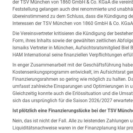
der TSV München von 1860 GmbH & Co. KGaA die vereinba
Feststellung gelangen auch drei renommierte und unabh
übereinstimmend zu dem Schluss, dass die Kündigung de
Interessen der TSV München von 1860 GmbH & Co. KGaA sin
Die Vereinsvertreter kritisieren die Kündigung der besteh
Form, ihres Inhalts sowie der gewählten zeitlichen Abfol
Ismaiks Vertreter in München, Aufsichtsratsmitglied Biel Ba
HAM International seine finanziellen Verpflichtungen erfül
In enger Zusammenarbeit mit der Geschäftsführung haben
Kostensenkungsprogramm entwickelt, im Aufsichtsrat ge
Finanzierungsrahmen so gering wie möglich zu halten. D
umfasst zahlreiche Einsparungen und Optimierungen in u
Gleichzeitig konnte auch die Erlössituation und die Umsa
sich das ursprünglich für die Saison 2026/2027 erwartete D
Ist plötzlich eine Finanzierungslücke bei der TSV Mün
Nein, das ist nicht der Fall. Alle zu leistenden Zahlungen 
Liquiditätsnachweise waren in der Finanzplanung klar pr