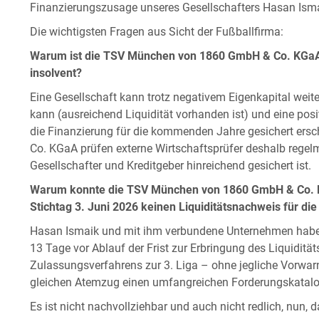
Finanzierungszusage unseres Gesellschafters Hasan Ism
Die wichtigsten Fragen aus Sicht der Fußballfirma:
Warum ist die TSV München von 1860 GmbH & Co. KGaA tr
insolvent?
Eine Gesellschaft kann trotz negativem Eigenkapital weit
kann (ausreichend Liquidität vorhanden ist) und eine posi
die Finanzierung für die kommenden Jahre gesichert er
Co. KGaA prüfen externe Wirtschaftsprüfer deshalb regelm
Gesellschafter und Kreditgeber hinreichend gesichert ist.
Warum konnte die TSV München von 1860 GmbH & Co. KG
Stichtag 3. Juni 2026 keinen Liquiditätsnachweis für di
Hasan Ismaik und mit ihm verbundene Unternehmen habe
13 Tage vor Ablauf der Frist zur Erbringung des Liquidi
Zulassungsverfahrens zur 3. Liga – ohne jegliche Vorwa
gleichen Atemzug einen umfangreichen Forderungskatalog
Es ist nicht nachvollziehbar und auch nicht redlich, nun,