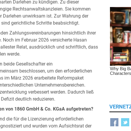
rten Darlehen zu kündigen. Zu dieser
ängige Rechtsanwaltskanzleien. Sie kommen
r Darlehen unwirksam ist. Zur Wahrung der
d gerichtliche Schritte beabsichtigt.
enden Zahlungsvereinbarungen hinsichtlich ihrer
ge. Noch im Februar 2026 versicherte Hasan
llester Relat, ausdrücklich und schriftlich, dass
len werde.
 beide Gesellschafter ein
meinsam beschlossen, um den erforderlichen
as im März 2026 erarbeitete Reformpaket
nterschiedlichen Unternehmensbereichen.
tzentwicklung verbessert werden. Dadurch ließ
efizit deutlich reduzieren.
VERNET
chen von 1860 GmbH & Co. KGaA aufgetreten?
und die für die Lizenzierung erforderlichen
ognostiziert und wurden vom Aufsichtsrat der