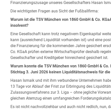
Finanzierungszusage unseres Gesellschafters Hasan Ism
Die wichtigsten Fragen aus Sicht der Fußballfirma:
Warum ist die TSV München von 1860 GmbH & Co. KGaA tr
insolvent?
Eine Gesellschaft kann trotz negativem Eigenkapital weit
kann (ausreichend Liquidität vorhanden ist) und eine posi
die Finanzierung für die kommenden Jahre gesichert er
Co. KGaA prüfen externe Wirtschaftsprüfer deshalb regelm
Gesellschafter und Kreditgeber hinreichend gesichert ist.
Warum konnte die TSV München von 1860 GmbH & Co. KG
Stichtag 3. Juni 2026 keinen Liquiditätsnachweis für di
Hasan Ismaik und mit ihm verbundene Unternehmen habe
13 Tage vor Ablauf der Frist zur Erbringung des Liquidi
Zulassungsverfahrens zur 3. Liga – ohne jegliche Vorwa
gleichen Atemzug einen umfangreichen Forderungskatalog
Es ist nicht nachvollziehbar und auch nicht redlich, nun,