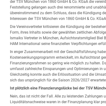
der TSV München von 1860 GmbH & Co. KGaA die vereinba
Feststellung gelangen auch drei renommierte und unabh
übereinstimmend zu dem Schluss, dass die Kündigung de
Interessen der TSV München von 1860 GmbH & Co. KGaA sin
Die Vereinsvertreter kritisieren die Kündigung der besteh
Form, ihres Inhalts sowie der gewählten zeitlichen Abfol
Ismaiks Vertreter in München, Aufsichtsratsmitglied Biel Ba
HAM International seine finanziellen Verpflichtungen erfül
In enger Zusammenarbeit mit der Geschäftsführung haben
Kostensenkungsprogramm entwickelt, im Aufsichtsrat ge
Finanzierungsrahmen so gering wie möglich zu halten. D
umfasst zahlreiche Einsparungen und Optimierungen in u
Gleichzeitig konnte auch die Erlössituation und die Umsa
sich das ursprünglich für die Saison 2026/2027 erwartete D
Ist plötzlich eine Finanzierungslücke bei der TSV Mün
Nein, das ist nicht der Fall. Alle zu leistenden Zahlungen 
Liquiditätsnachweise waren in der Finanzplanung klar pr