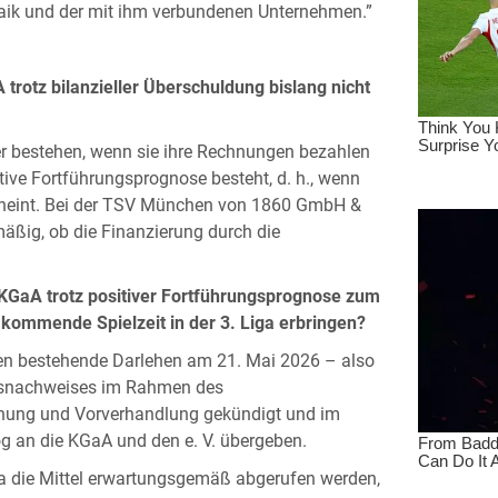
aik und der mit ihm verbundenen Unternehmen.”
otz bilanzieller Überschuldung bislang nicht
er bestehen, wenn sie ihre Rechnungen bezahlen
tive Fortführungsprognose besteht, d. h., wenn
scheint. Bei der TSV München von 1860 GmbH &
äßig, ob die Finanzierung durch die
aA trotz positiver Fortführungsprognose zum
e kommende Spielzeit in der 3. Liga erbringen?
n bestehende Darlehen am 21. Mai 2026 – also
tätsnachweises im Rahmen des
rnung und Vorverhandlung gekündigt und im
 an die KGaA und den e. V. übergeben.
 da die Mittel erwartungsgemäß abgerufen werden,