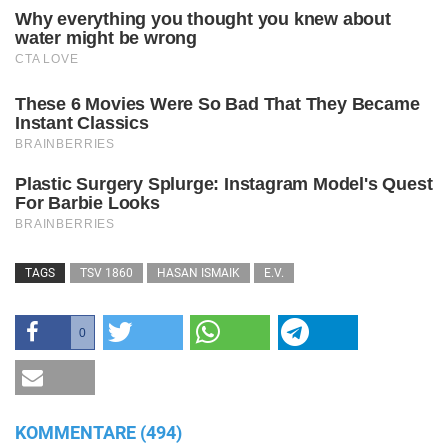
TAGS
TSV 1860
HASAN ISMAIK
E.V.
0
KOMMENTARE (494)