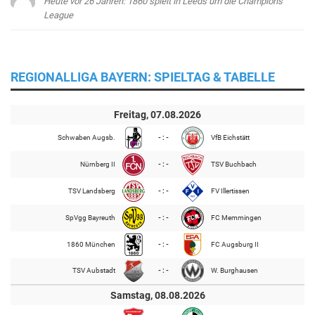
Heute vor 26 Jahren: 1860 spielt in Leeds um die Champions
League
REGIONALLIGA BAYERN: SPIELTAG & TABELLE
Freitag, 07.08.2026
Schwaben Augsb.
- : -
VfB Eichstätt
Nürnberg II
- : -
TSV Buchbach
TSV Landsberg
- : -
FV Illertissen
SpVgg Bayreuth
- : -
FC Memmingen
1860 München
- : -
FC Augsburg II
TSV Aubstadt
- : -
W. Burghausen
Samstag, 08.08.2026