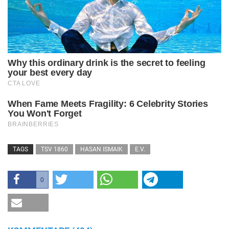
TAGS
TSV 1860
HASAN ISMAIK
E.V.
0