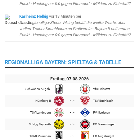
Punkt - Haching nur 0:0 gegen Eltersdorf - Mölders zu Eichstätt?
Karlheinz Helbig
vor 13 Minuten
bei
Das Regionalliga-Steno: Vilzing behält die weiße Weste, aber
verliert Trainer Kirschbaum an Profiverein - Bayern II holt ersten
Punkt - Haching nur 0:0 gegen Eltersdorf - Mölders zu Eichstätt?
REGIONALLIGA BAYERN: SPIELTAG & TABELLE
Freitag, 07.08.2026
Schwaben Augsb.
- : -
VfB Eichstätt
Nürnberg II
- : -
TSV Buchbach
TSV Landsberg
- : -
FV Illertissen
SpVgg Bayreuth
- : -
FC Memmingen
1860 München
- : -
FC Augsburg II