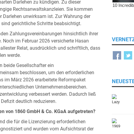
rten Darlehen zu kündigen. Zu dieser
ängige Rechtsanwaltskanzleien. Sie kommen
r Darlehen unwirksam ist. Zur Wahrung der
d gerichtliche Schritte beabsichtigt.
enden Zahlungsvereinbarungen hinsichtlich ihrer
VERNET
ge. Noch im Februar 2026 versicherte Hasan
llester Relat, ausdrücklich und schriftlich, dass
len werde.
 beide Gesellschafter ein
meinsam beschlossen, um den erforderlichen
as im März 2026 erarbeitete Reformpaket
NEUEST
nterschiedlichen Unternehmensbereichen.
tzentwicklung verbessert werden. Dadurch ließ
efizit deutlich reduzieren.
chen von 1860 GmbH & Co. KGaA aufgetreten?
und die für die Lizenzierung erforderlichen
ognostiziert und wurden vom Aufsichtsrat der