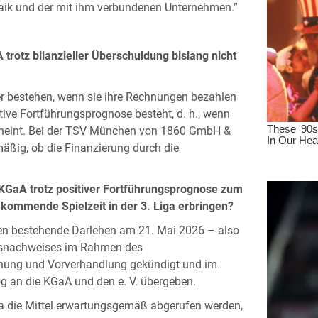
aik und der mit ihm verbundenen Unternehmen.”
otz bilanzieller Überschuldung bislang nicht
er bestehen, wenn sie ihre Rechnungen bezahlen
tive Fortführungsprognose besteht, d. h., wenn
scheint. Bei der TSV München von 1860 GmbH &
äßig, ob die Finanzierung durch die
aA trotz positiver Fortführungsprognose zum
e kommende Spielzeit in der 3. Liga erbringen?
n bestehende Darlehen am 21. Mai 2026 – also
tätsnachweises im Rahmen des
rnung und Vorverhandlung gekündigt und im
 an die KGaA und den e. V. übergeben.
 da die Mittel erwartungsgemäß abgerufen werden,