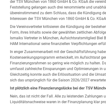
der TSV München von 1860 GmbH & Co. KGaA die vereinba
Feststellung gelangen auch drei renommierte und unabh
übereinstimmend zu dem Schluss, dass die Kündigung de
Interessen der TSV München von 1860 GmbH & Co. KGaA sin
Die Vereinsvertreter kritisieren die Kündigung der besteh
Form, ihres Inhalts sowie der gewählten zeitlichen Abfol
Ismaiks Vertreter in München, Aufsichtsratsmitglied Biel Ba
HAM International seine finanziellen Verpflichtungen erfül
In enger Zusammenarbeit mit der Geschäftsführung haben
Kostensenkungsprogramm entwickelt, im Aufsichtsrat ge
Finanzierungsrahmen so gering wie möglich zu halten. D
umfasst zahlreiche Einsparungen und Optimierungen in u
Gleichzeitig konnte auch die Erlössituation und die Umsa
sich das ursprünglich für die Saison 2026/2027 erwartete D
Ist plötzlich eine Finanzierungslücke bei der TSV Mün
Nein, das ist nicht der Fall. Alle zu leistenden Zahlungen 
Liquiditätsnachweise waren in der Finanzplanung klar pr