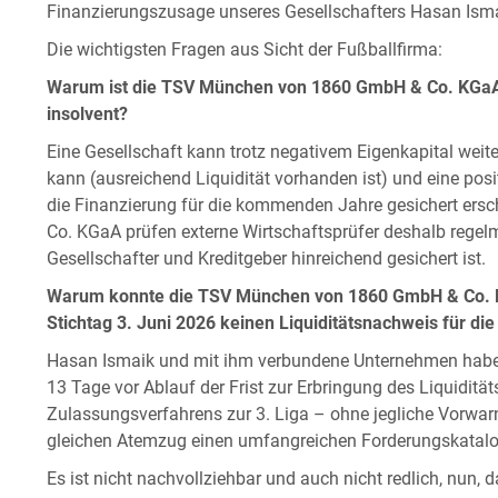
Finanzierungszusage unseres Gesellschafters Hasan Ism
Die wichtigsten Fragen aus Sicht der Fußballfirma:
Warum ist die TSV München von 1860 GmbH & Co. KGaA tr
insolvent?
Eine Gesellschaft kann trotz negativem Eigenkapital weit
kann (ausreichend Liquidität vorhanden ist) und eine posi
die Finanzierung für die kommenden Jahre gesichert er
Co. KGaA prüfen externe Wirtschaftsprüfer deshalb regelm
Gesellschafter und Kreditgeber hinreichend gesichert ist.
Warum konnte die TSV München von 1860 GmbH & Co. KG
Stichtag 3. Juni 2026 keinen Liquiditätsnachweis für di
Hasan Ismaik und mit ihm verbundene Unternehmen habe
13 Tage vor Ablauf der Frist zur Erbringung des Liquidi
Zulassungsverfahrens zur 3. Liga – ohne jegliche Vorwa
gleichen Atemzug einen umfangreichen Forderungskatalog
Es ist nicht nachvollziehbar und auch nicht redlich, nun,