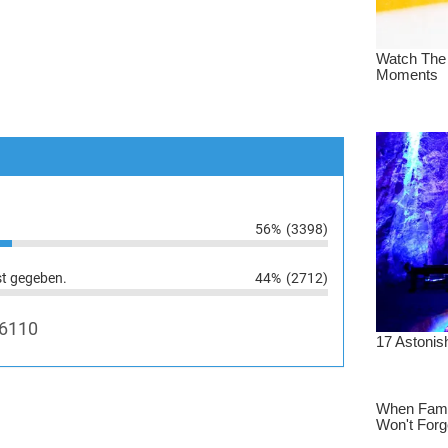
56%
(3398)
st gegeben.
44%
(2712)
6110