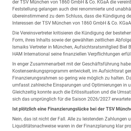
der TSV München von 1860 GmbH & Co. KGaA die vereinba
Feststellung gelangen auch drei renommierte und unabh
übereinstimmend zu dem Schluss, dass die Kündigung de
Interessen der TSV München von 1860 GmbH & Co. KGaA sin
Die Vereinsvertreter kritisieren die Kündigung der besteh
Form, ihres Inhalts sowie der gewählten zeitlichen Abfol
Ismaiks Vertreter in München, Aufsichtsratsmitglied Biel Ba
HAM International seine finanziellen Verpflichtungen erfül
In enger Zusammenarbeit mit der Geschäftsführung haben
Kostensenkungsprogramm entwickelt, im Aufsichtsrat ge
Finanzierungsrahmen so gering wie möglich zu halten. D
umfasst zahlreiche Einsparungen und Optimierungen in u
Gleichzeitig konnte auch die Erlössituation und die Umsa
sich das ursprünglich für die Saison 2026/2027 erwartete D
Ist plötzlich eine Finanzierungslücke bei der TSV Mün
Nein, das ist nicht der Fall. Alle zu leistenden Zahlungen 
Liquiditätsnachweise waren in der Finanzplanung klar pr