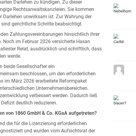
rten Darlehen zu kündigen. Zu dieser
ängige Rechtsanwaltskanzleien. Sie kommen
r Darlehen unwirksam ist. Zur Wahrung der
d gerichtliche Schritte beabsichtigt.
enden Zahlungsvereinbarungen hinsichtlich ihrer
ge. Noch im Februar 2026 versicherte Hasan
llester Relat, ausdrücklich und schriftlich, dass
len werde.
 beide Gesellschafter ein
meinsam beschlossen, um den erforderlichen
as im März 2026 erarbeitete Reformpaket
nterschiedlichen Unternehmensbereichen.
tzentwicklung verbessert werden. Dadurch ließ
efizit deutlich reduzieren.
chen von 1860 GmbH & Co. KGaA aufgetreten?
und die für die Lizenzierung erforderlichen
ognostiziert und wurden vom Aufsichtsrat der