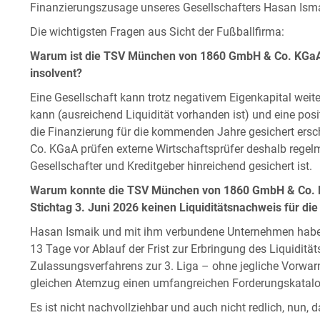
Finanzierungszusage unseres Gesellschafters Hasan Ism
Die wichtigsten Fragen aus Sicht der Fußballfirma:
Warum ist die TSV München von 1860 GmbH & Co. KGaA tr
insolvent?
Eine Gesellschaft kann trotz negativem Eigenkapital weit
kann (ausreichend Liquidität vorhanden ist) und eine posi
die Finanzierung für die kommenden Jahre gesichert er
Co. KGaA prüfen externe Wirtschaftsprüfer deshalb regelm
Gesellschafter und Kreditgeber hinreichend gesichert ist.
Warum konnte die TSV München von 1860 GmbH & Co. KG
Stichtag 3. Juni 2026 keinen Liquiditätsnachweis für di
Hasan Ismaik und mit ihm verbundene Unternehmen habe
13 Tage vor Ablauf der Frist zur Erbringung des Liquidi
Zulassungsverfahrens zur 3. Liga – ohne jegliche Vorwa
gleichen Atemzug einen umfangreichen Forderungskatalog
Es ist nicht nachvollziehbar und auch nicht redlich, nun,