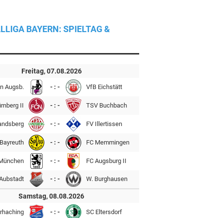
LLIGA BAYERN: SPIELTAG &
Freitag, 07.08.2026
n Augsb.
- : -
VfB Eichstätt
rnberg II
- : -
TSV Buchbach
andsberg
- : -
FV Illertissen
Bayreuth
- : -
FC Memmingen
München
- : -
FC Augsburg II
Aubstadt
- : -
W. Burghausen
Samstag, 08.08.2026
rhaching
- : -
SC Eltersdorf