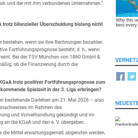
aik und der mit ihm verbundenen Unternehmen.”
otz bilanzieller Überschuldung bislang nicht
er bestehen, wenn sie ihre Rechnungen bezahlen
tive Fortführungsprognose besteht, d. h., wenn
scheint. Bei der TSV München von 1860 GmbH &
VERNET
äßig, ob die Finanzierung durch die
aA trotz positiver Fortführungsprognose zum
e kommende Spielzeit in der 3. Liga erbringen?
n bestehende Darlehen am 21. Mai 2026 – also
NEUEST
tätsnachweises im Rahmen des
rnung und Vorverhandlung gekündigt und im
 an die KGaA und den e. V. übergeben.
 da die Mittel erwartungsgemäß abgerufen werden,