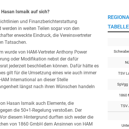
 Hasan Ismaik auf sich?
REGIONA
chtlinien und Finanzberichterstattung
TABELLE
 werden in weiten Teilen sogar von den
hafter erweckte Eindruck, die Vereinsvertreter
den Tatsachen.
Schwabe
m wurde von HAM-Vertreter Anthony Power
erung oder Modifikation nebst der dafür
Nü
srat jederzeit beschließen können. Dafür hätte es
ches gilt für die Umsetzung eines wie auch immer
TSV L
HAM International an dieser Stelle
SpVgg 
rgangenheit längst nach ihren Wünschen handeln
1860 
von Hasan Ismaik auch Elemente, die
TSV 
gegen die 50+1-Regelung verstoßen. Der
or diesem Hintergrund durften sich weder die
München von 1860 GmbH dem Ansinnen von HAM
Unte