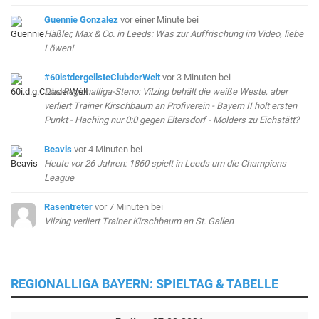
Guennie Gonzalez
vor einer Minute
bei
Häßler, Max & Co. in Leeds: Was zur Auffrischung im Video, liebe
Löwen!
#60istdergeilsteClubderWelt
vor 3 Minuten
bei
Das Regionalliga-Steno: Vilzing behält die weiße Weste, aber
verliert Trainer Kirschbaum an Profiverein - Bayern II holt ersten
Punkt - Haching nur 0:0 gegen Eltersdorf - Mölders zu Eichstätt?
Beavis
vor 4 Minuten
bei
Heute vor 26 Jahren: 1860 spielt in Leeds um die Champions
League
Rasentreter
vor 7 Minuten
bei
Vilzing verliert Trainer Kirschbaum an St. Gallen
REGIONALLIGA BAYERN: SPIELTAG & TABELLE