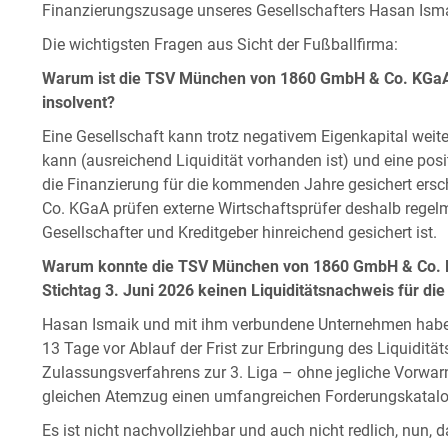
Finanzierungszusage unseres Gesellschafters Hasan Ism
Die wichtigsten Fragen aus Sicht der Fußballfirma:
Warum ist die TSV München von 1860 GmbH & Co. KGaA tr
insolvent?
Eine Gesellschaft kann trotz negativem Eigenkapital weit
kann (ausreichend Liquidität vorhanden ist) und eine posi
die Finanzierung für die kommenden Jahre gesichert er
Co. KGaA prüfen externe Wirtschaftsprüfer deshalb regelm
Gesellschafter und Kreditgeber hinreichend gesichert ist.
Warum konnte die TSV München von 1860 GmbH & Co. KG
Stichtag 3. Juni 2026 keinen Liquiditätsnachweis für di
Hasan Ismaik und mit ihm verbundene Unternehmen habe
13 Tage vor Ablauf der Frist zur Erbringung des Liquidi
Zulassungsverfahrens zur 3. Liga – ohne jegliche Vorwa
gleichen Atemzug einen umfangreichen Forderungskatalog
Es ist nicht nachvollziehbar und auch nicht redlich, nun,