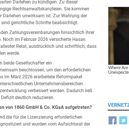
rten Darlehen zu kündigen. Zu dieser
ängige Rechtsanwaltskanzleien. Sie kommen
r Darlehen unwirksam ist. Zur Wahrung der
d gerichtliche Schritte beabsichtigt.
enden Zahlungsvereinbarungen hinsichtlich ihrer
ge. Noch im Februar 2026 versicherte Hasan
llester Relat, ausdrücklich und schriftlich, dass
len werde.
 beide Gesellschafter ein
meinsam beschlossen, um den erforderlichen
as im März 2026 erarbeitete Reformpaket
nterschiedlichen Unternehmensbereichen.
tzentwicklung verbessert werden. Dadurch ließ
efizit deutlich reduzieren.
VERNET
chen von 1860 GmbH & Co. KGaA aufgetreten?
und die für die Lizenzierung erforderlichen
ognostiziert und wurden vom Aufsichtsrat der