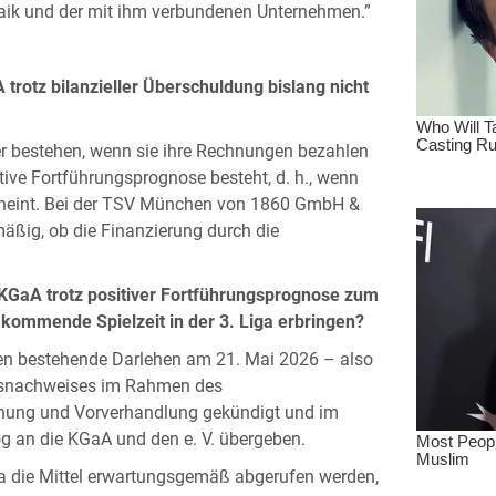
aik und der mit ihm verbundenen Unternehmen.”
otz bilanzieller Überschuldung bislang nicht
er bestehen, wenn sie ihre Rechnungen bezahlen
tive Fortführungsprognose besteht, d. h., wenn
scheint. Bei der TSV München von 1860 GmbH &
äßig, ob die Finanzierung durch die
aA trotz positiver Fortführungsprognose zum
e kommende Spielzeit in der 3. Liga erbringen?
n bestehende Darlehen am 21. Mai 2026 – also
tätsnachweises im Rahmen des
rnung und Vorverhandlung gekündigt und im
 an die KGaA und den e. V. übergeben.
 da die Mittel erwartungsgemäß abgerufen werden,