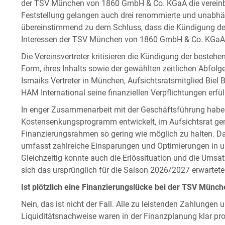
der TSV München von 1860 GmbH & Co. KGaA die vereinba
Feststellung gelangen auch drei renommierte und unabh
übereinstimmend zu dem Schluss, dass die Kündigung de
Interessen der TSV München von 1860 GmbH & Co. KGaA sin
Die Vereinsvertreter kritisieren die Kündigung der besteh
Form, ihres Inhalts sowie der gewählten zeitlichen Abfol
Ismaiks Vertreter in München, Aufsichtsratsmitglied Biel Ba
HAM International seine finanziellen Verpflichtungen erfül
In enger Zusammenarbeit mit der Geschäftsführung haben
Kostensenkungsprogramm entwickelt, im Aufsichtsrat ge
Finanzierungsrahmen so gering wie möglich zu halten. D
umfasst zahlreiche Einsparungen und Optimierungen in u
Gleichzeitig konnte auch die Erlössituation und die Umsa
sich das ursprünglich für die Saison 2026/2027 erwartete D
Ist plötzlich eine Finanzierungslücke bei der TSV Mün
Nein, das ist nicht der Fall. Alle zu leistenden Zahlungen 
Liquiditätsnachweise waren in der Finanzplanung klar pr