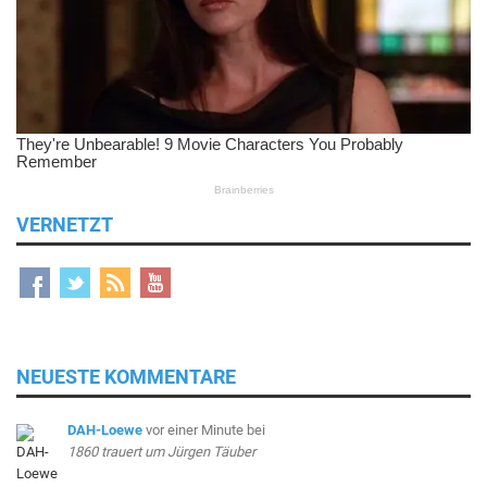
VERNETZT
NEUESTE KOMMENTARE
DAH-Loewe
vor einer Minute
bei
1860 trauert um Jürgen Täuber