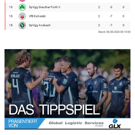
16
SpVgg Greuther Fürth II
2
-3
0
18
VfB Eichstätt
2
-7
0
18
SpVgg Ansbach
2
-7
0
Stand: 06.08.2026 06:10:00