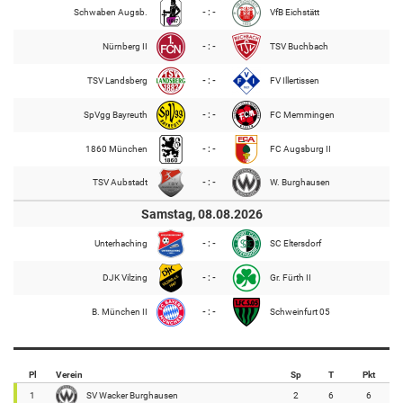
Schwaben Augsb.
- : -
VfB Eichstätt
Nürnberg II
- : -
TSV Buchbach
TSV Landsberg
- : -
FV Illertissen
SpVgg Bayreuth
- : -
FC Memmingen
1860 München
- : -
FC Augsburg II
TSV Aubstadt
- : -
W. Burghausen
Samstag, 08.08.2026
Unterhaching
- : -
SC Eltersdorf
DJK Vilzing
- : -
Gr. Fürth II
B. München II
- : -
Schweinfurt 05
Pl
Verein
Sp
T
Pkt
1
SV Wacker Burghausen
2
6
6