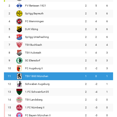
2
FV Illertissen 1921
2
5
6
2
SpVgg Bayreuth
2
5
6
4
FC Memmingen
2
4
6
5
DJK Vilzing
2
3
6
6
SpVgg Unterhaching
2
2
6
7
TSV Buchbach
2
4
4
8
TSV Aubstadt
1
4
3
9
SC Eltersdorf
2
0
3
10
FC Augsburg II
2
-2
3
11
TSV 1860 München
1
0
1
12
Schwaben Augsburg
2
-2
1
13
1.FC Schweinfurt 05
2
-4
1
14
TSV Landsberg
2
-2
0
15
1.FC Nürnberg II
2
-3
0
16
FC Bayern München II
2
-3
0