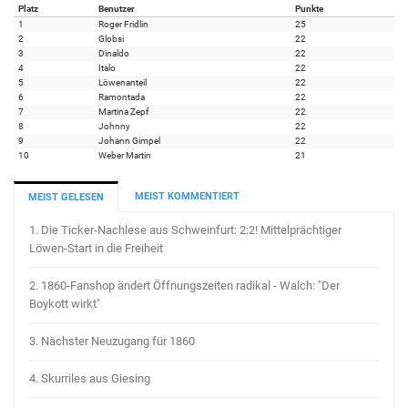
Platz
Benutzer
Punkte
1
Roger Fridlin
25
2
Globsi
22
3
Dinaldo
22
4
Italo
22
5
Löwenanteil
22
6
Ramontada
22
7
Martina Zepf
22
8
Johnny
22
9
Johann Gimpel
22
10
Weber Martin
21
MEIST KOMMENTIERT
MEIST GELESEN
1.
Die Ticker-Nachlese aus Schweinfurt: 2:2! Mittelprächtiger
Löwen-Start in die Freiheit
2.
1860-Fanshop ändert Öffnungszeiten radikal - Walch: "Der
Boykott wirkt"
3.
Nächster Neuzugang für 1860
4.
Skurriles aus Giesing