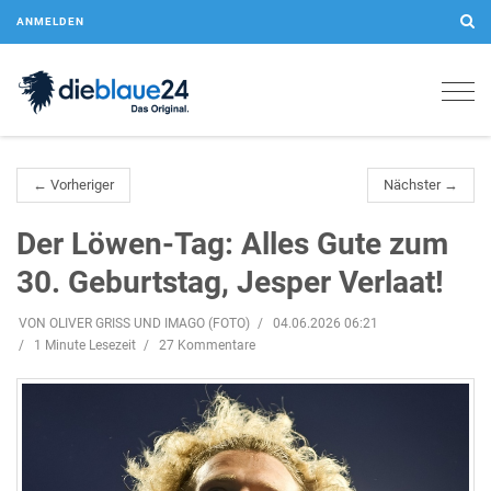
ANMELDEN
Togg
navig
← Vorheriger
Nächster →
Der Löwen-Tag: Alles Gute zum
30. Geburtstag, Jesper Verlaat!
VON OLIVER GRISS UND IMAGO (FOTO)
04.06.2026 06:21
1 Minute Lesezeit
27 Kommentare