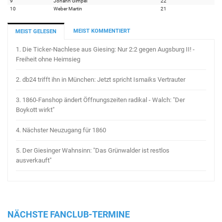
9
Johann Gimpel
22
10
Weber Martin
21
MEIST KOMMENTIERT
MEIST GELESEN
1.
Die Ticker-Nachlese aus Giesing: Nur 2:2 gegen Augsburg II! -
Freiheit ohne Heimsieg
2.
db24 trifft ihn in München: Jetzt spricht Ismaiks Vertrauter
3.
1860-Fanshop ändert Öffnungszeiten radikal - Walch: "Der
Boykott wirkt"
4.
Nächster Neuzugang für 1860
5.
Der Giesinger Wahnsinn: "Das Grünwalder ist restlos
ausverkauft"
NÄCHSTE FANCLUB-TERMINE