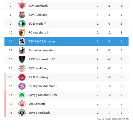
7
TSV Buchbach
2
4
4
8
TSV Aubstadt
1
4
3
9
SC Eltersdorf
2
0
3
10
FC Augsburg II
2
-2
3
11
TSV 1860 München
1
0
1
12
Schwaben Augsburg
2
-2
1
13
1.FC Schweinfurt 05
2
-4
1
14
TSV Landsberg
2
-2
0
15
1.FC Nürnberg II
2
-3
0
16
FC Bayern München II
2
-3
0
16
SpVgg Greuther Fürth II
2
-3
0
18
VfB Eichstätt
2
-7
0
18
SpVgg Ansbach
2
-7
0
Stand: 06.08.2026 06:10:00