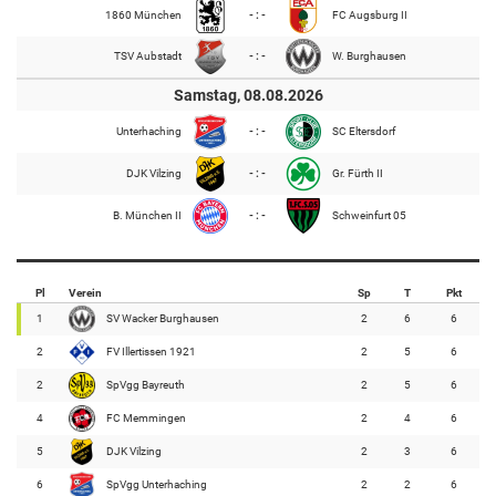
1860 München
- : -
FC Augsburg II
TSV Aubstadt
- : -
W. Burghausen
Samstag, 08.08.2026
Unterhaching
- : -
SC Eltersdorf
DJK Vilzing
- : -
Gr. Fürth II
B. München II
- : -
Schweinfurt 05
Pl
Verein
Sp
T
Pkt
1
SV Wacker Burghausen
2
6
6
2
FV Illertissen 1921
2
5
6
2
SpVgg Bayreuth
2
5
6
4
FC Memmingen
2
4
6
5
DJK Vilzing
2
3
6
6
SpVgg Unterhaching
2
2
6