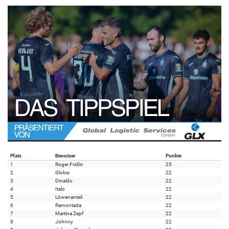
Platz
Benutzer
Punkte
1
Roger Fridlin
25
2
Globsi
22
3
Dinaldo
22
4
Italo
22
5
Löwenanteil
22
6
Ramontada
22
7
Martina Zepf
22
8
Johnny
22