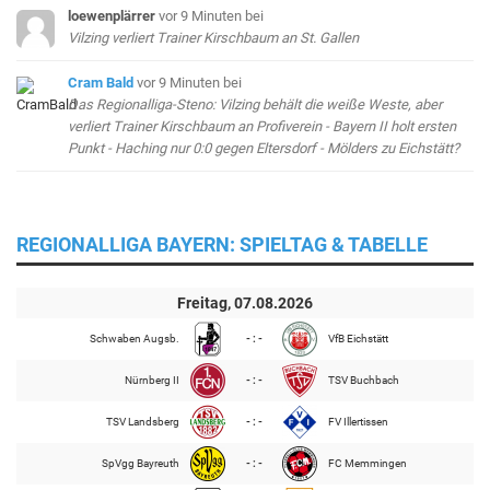
loewenplärrer
vor 9 Minuten
bei
Vilzing verliert Trainer Kirschbaum an St. Gallen
Cram Bald
vor 9 Minuten
bei
Das Regionalliga-Steno: Vilzing behält die weiße Weste, aber
verliert Trainer Kirschbaum an Profiverein - Bayern II holt ersten
Punkt - Haching nur 0:0 gegen Eltersdorf - Mölders zu Eichstätt?
REGIONALLIGA BAYERN: SPIELTAG & TABELLE
Freitag, 07.08.2026
Schwaben Augsb.
- : -
VfB Eichstätt
Nürnberg II
- : -
TSV Buchbach
TSV Landsberg
- : -
FV Illertissen
SpVgg Bayreuth
- : -
FC Memmingen