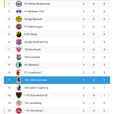
1
SV Wacker Burghausen
2
6
6
2
FV Illertissen 1921
2
5
6
2
SpVgg Bayreuth
2
5
6
4
FC Memmingen
2
4
6
5
DJK Vilzing
2
3
6
6
SpVgg Unterhaching
2
2
6
7
TSV Buchbach
2
4
4
8
TSV Aubstadt
1
4
3
9
SC Eltersdorf
2
0
3
10
FC Augsburg II
2
-2
3
11
TSV 1860 München
1
0
1
12
Schwaben Augsburg
2
-2
1
13
1.FC Schweinfurt 05
2
-4
1
14
TSV Landsberg
2
-2
0
15
1.FC Nürnberg II
2
-3
0