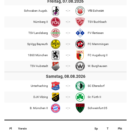
Freitag, 07.08.2026
Schwaben Augsb.
- : -
VfB Eichstätt
Nürnberg II
- : -
TSV Buchbach
TSV Landsberg
- : -
FV Illertissen
SpVgg Bayreuth
- : -
FC Memmingen
1860 München
- : -
FC Augsburg II
TSV Aubstadt
- : -
W. Burghausen
Samstag, 08.08.2026
Unterhaching
- : -
SC Eltersdorf
DJK Vilzing
- : -
Gr. Fürth II
B. München II
- : -
Schweinfurt 05
Pl
Verein
Sp
T
Pkt