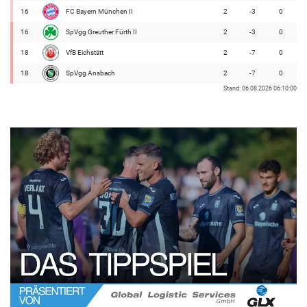
16
FC Bayern München II
2
-3
0
16
SpVgg Greuther Fürth II
2
-3
0
18
VfB Eichstätt
2
-7
0
18
SpVgg Ansbach
2
-7
0
Stand: 06.08.2026 06:10:00