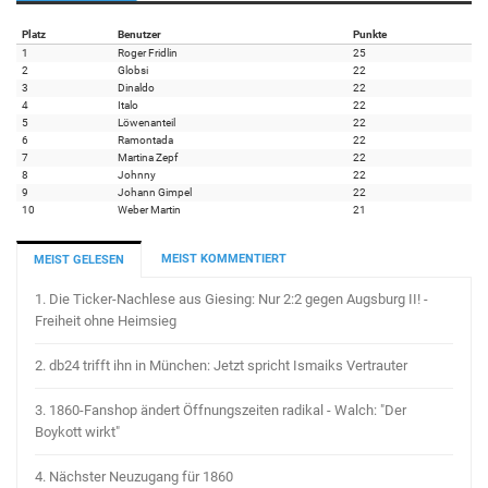
Platz
Benutzer
Punkte
1
Roger Fridlin
25
2
Globsi
22
3
Dinaldo
22
4
Italo
22
5
Löwenanteil
22
6
Ramontada
22
7
Martina Zepf
22
8
Johnny
22
9
Johann Gimpel
22
10
Weber Martin
21
MEIST KOMMENTIERT
MEIST GELESEN
1.
Die Ticker-Nachlese aus Giesing: Nur 2:2 gegen Augsburg II! -
Freiheit ohne Heimsieg
2.
db24 trifft ihn in München: Jetzt spricht Ismaiks Vertrauter
3.
1860-Fanshop ändert Öffnungszeiten radikal - Walch: "Der
Boykott wirkt"
4.
Nächster Neuzugang für 1860