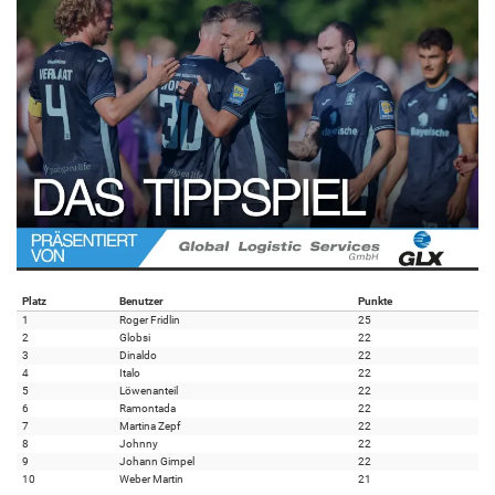
Platz
Benutzer
Punkte
1
Roger Fridlin
25
2
Globsi
22
3
Dinaldo
22
4
Italo
22
5
Löwenanteil
22
6
Ramontada
22
7
Martina Zepf
22
8
Johnny
22
9
Johann Gimpel
22
10
Weber Martin
21