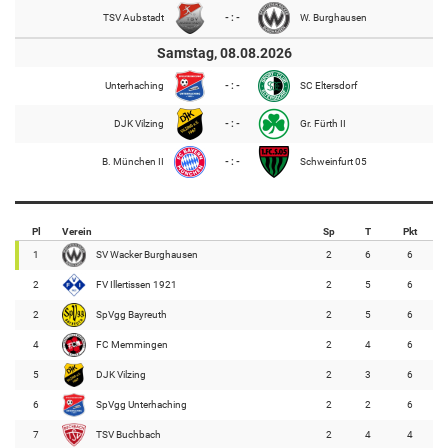
TSV Aubstadt
- : -
W. Burghausen
Samstag, 08.08.2026
Unterhaching
- : -
SC Eltersdorf
DJK Vilzing
- : -
Gr. Fürth II
B. München II
- : -
Schweinfurt 05
Pl
Verein
Sp
T
Pkt
1
SV Wacker Burghausen
2
6
6
2
FV Illertissen 1921
2
5
6
2
SpVgg Bayreuth
2
5
6
4
FC Memmingen
2
4
6
5
DJK Vilzing
2
3
6
6
SpVgg Unterhaching
2
2
6
7
TSV Buchbach
2
4
4