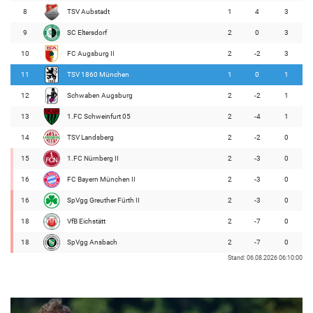
8
TSV Aubstadt
1
4
3
9
SC Eltersdorf
2
0
3
10
FC Augsburg II
2
-2
3
11
TSV 1860 München
1
0
1
12
Schwaben Augsburg
2
-2
1
13
1.FC Schweinfurt 05
2
-4
1
14
TSV Landsberg
2
-2
0
15
1.FC Nürnberg II
2
-3
0
16
FC Bayern München II
2
-3
0
16
SpVgg Greuther Fürth II
2
-3
0
18
VfB Eichstätt
2
-7
0
18
SpVgg Ansbach
2
-7
0
Stand: 06.08.2026 06:10:00