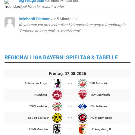
big village club
vor einer Minute
bei
Opel Häusler macht weiter
Reinhardt Dietmar
vor 5 Minuten
bei
Kayabunar vor ausverkaufter Heimpremiere gegen Augsburg II:
"Brauche keinen groß zu motivieren!"
REGIONALLIGA BAYERN: SPIELTAG & TABELLE
Freitag, 07.08.2026
Schwaben Augsb.
- : -
VfB Eichstätt
Nürnberg II
- : -
TSV Buchbach
TSV Landsberg
- : -
FV Illertissen
SpVgg Bayreuth
- : -
FC Memmingen
1860 München
- : -
FC Augsburg II