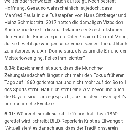
weißer oder schwarzer Rauch aufsteigt. Noch besteht
Hoffnung. Genauso wahrscheinlich ist jedoch, dass
Manfred Paula in die Fußstapfen von Hans Sitzberger und
Heinz Schmidt tritt. 2017 hatten die damaligen Vizes den
Absturz moderiert - diesmal bekäme der Geschäftsführer
den Frust der Fans zu spüren. Oder Präsident Gernot Mang,
der sich wohl gezwungen sähe, erneut seinen Türkei-Urlaub
zu unterbrechen. Am Donnerstag, als es um die Ehrung der
Meisterlöwen ging, fiel es ihm leichter.”
6.04:
Bezeichnend ist auch, dass die Münchner
Zeitungslandschaft längst nicht mehr den Fokus früherer
Tage auf 1860 gerichtet hat und nicht mehr auf der Seite 1
des Sports steht. Natürlich steht eine WM bevor und auch
die Bayern sind Tagesgespräch, aber bei den Löwen geht’s
nunmal um die Existenz…
6.01:
Während Ismaik selbst Hoffnung hat, dass 1860
gerettet wird, schreibt BILD-Reporterin Kristina Ellwanger:
“Aktuell sieht es danach aus, dass der Traditionsverein