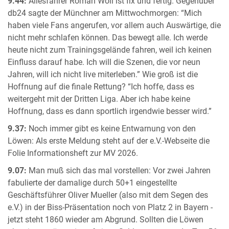
9.44:
Allesfahrer Roman Wöll ist fix und fertig. Gegenüber
db24 sagte der Münchner am Mittwochmorgen: “Mich
haben viele Fans angerufen, vor allem auch Auswärtige, die
nicht mehr schlafen können. Das bewegt alle. Ich werde
heute nicht zum Trainingsgelände fahren, weil ich keinen
Einfluss darauf habe. Ich will die Szenen, die vor neun
Jahren, will ich nicht live miterleben.” Wie groß ist die
Hoffnung auf die finale Rettung? “Ich hoffe, dass es
weitergeht mit der Dritten Liga. Aber ich habe keine
Hoffnung, dass es dann sportlich irgendwie besser wird.”
9.37:
Noch immer gibt es keine Entwarnung von den
Löwen: Als erste Meldung steht auf der e.V.-Webseite die
Folie Informationsheft zur MV 2026.
9.07:
Man muß sich das mal vorstellen: Vor zwei Jahren
fabulierte der damalige durch 50+1 eingestellte
Geschäftsführer Oliver Mueller (also mit dem Segen des
e.V.) in der Biss-Präsentation noch von Platz 2 in Bayern -
jetzt steht 1860 wieder am Abgrund. Sollten die Löwen