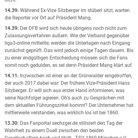
14.39:
Während Ex-Vize Sitzberger im stüberl sitzt, warten
die Reporter vor Ort auf Präsident Mang.
14.39:
Der DFB wird sich heute übrigens noch nicht zum
Zulassungsverfahren äußern. Wie der Verband gegenüber
liga3-online mitteilte, werden die Unterlagen nach Eingang
zunächst geprüft. Das wird jedoch einige Tagen dauern. Bis
zu einer endgültigen Entscheidung müssen sich die Fans
somit noch gedulden, es sei denn Präsident Mang klärt auf.
14.11:
Inzwischen ist einer an der Grünwalder eingetroffen,
der auch 2017 dabei war: Der frühere Vize-Präsident Hans
Sitzberger. Er will sich aus erster Hand informieren, was
seine Nachfolger agieren. Ob’s auch zu Gesprächen mit
dem aktuellen Führungszirkel kommt? Der Unternehmer hat
mittlerweile verstanden, was wirklich los ist bei 1860.
13.30:
Das Fanportal sechzger.de stilisiert den Tag der
Wahrheit zu einem Duell zwischen den beiden
Gesellschaftern hoch und titelt: „TSV 1860 München e.V.