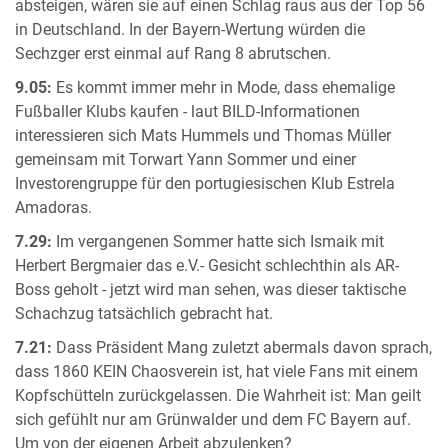
absteigen, wären sie auf einen Schlag raus aus der Top 56
in Deutschland. In der Bayern-Wertung würden die
Sechzger erst einmal auf Rang 8 abrutschen.
9.05:
Es kommt immer mehr in Mode, dass ehemalige
Fußballer Klubs kaufen - laut BILD-Informationen
interessieren sich Mats Hummels und Thomas Müller
gemeinsam mit Torwart Yann Sommer und einer
Investorengruppe für den portugiesischen Klub Estrela
Amadoras.
7.29:
Im vergangenen Sommer hatte sich Ismaik mit
Herbert Bergmaier das e.V.- Gesicht schlechthin als AR-
Boss geholt - jetzt wird man sehen, was dieser taktische
Schachzug tatsächlich gebracht hat.
7.21:
Dass Präsident Mang zuletzt abermals davon sprach,
dass 1860 KEIN Chaosverein ist, hat viele Fans mit einem
Kopfschütteln zurückgelassen. Die Wahrheit ist: Man geilt
sich gefühlt nur am Grünwalder und dem FC Bayern auf.
Um von der eigenen Arbeit abzulenken?