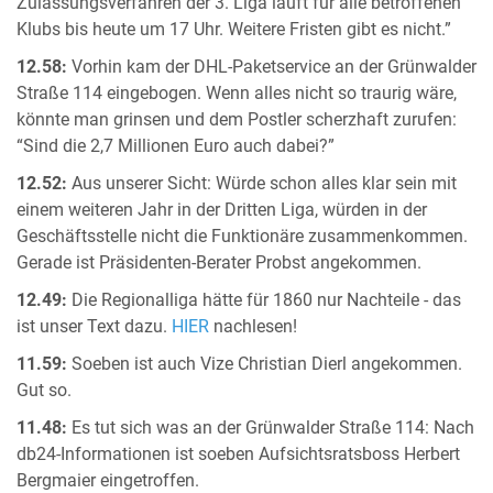
Zulassungsverfahren der 3. Liga läuft für alle betroffenen
Klubs bis heute um 17 Uhr. Weitere Fristen gibt es nicht.”
12.58:
Vorhin kam der DHL-Paketservice an der Grünwalder
Straße 114 eingebogen. Wenn alles nicht so traurig wäre,
könnte man grinsen und dem Postler scherzhaft zurufen:
“Sind die 2,7 Millionen Euro auch dabei?”
12.52:
Aus unserer Sicht: Würde schon alles klar sein mit
einem weiteren Jahr in der Dritten Liga, würden in der
Geschäftsstelle nicht die Funktionäre zusammenkommen.
Gerade ist Präsidenten-Berater Probst angekommen.
12.49:
Die Regionalliga hätte für 1860 nur Nachteile - das
ist unser Text dazu.
HIER
nachlesen!
11.59:
Soeben ist auch Vize Christian Dierl angekommen.
Gut so.
11.48:
Es tut sich was an der Grünwalder Straße 114: Nach
db24-Informationen ist soeben Aufsichtsratsboss Herbert
Bergmaier eingetroffen.