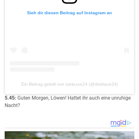
Sieh dir diesen Beitrag auf Instagram an
Ein Beitrag geteilt von ᴅɪᴇʙʟᴀᴜᴇ24 (@dieblaue24)
5.45:
Guten Morgen, Löwen! Hattet ihr auch eine unruhige
Nacht?