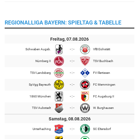
REGIONALLIGA BAYERN: SPIELTAG & TABELLE
Freitag, 07.08.2026
Schwaben Augsb.
- : -
VfB Eichstätt
Nürnberg II
- : -
TSV Buchbach
TSV Landsberg
- : -
FV Illertissen
SpVgg Bayreuth
- : -
FC Memmingen
1860 München
- : -
FC Augsburg II
TSV Aubstadt
- : -
W. Burghausen
Samstag, 08.08.2026
Unterhaching
- : -
SC Eltersdorf