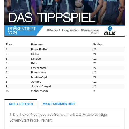
Platz
Benutzer
Punkte
1
Roger Fridlin
25
2
Globsi
22
3
Dinaldo
22
4
Italo
22
5
Löwenanteil
22
6
Ramontada
22
7
Martina Zepf
22
8
Johnny
22
9
Johann Gimpel
22
10
Weber Martin
21
MEIST KOMMENTIERT
MEIST GELESEN
1.
Die Ticker-Nachlese aus Schweinfurt: 2:2! Mittelprächtiger
Löwen-Start in die Freiheit