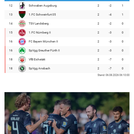
12
Schwaben Augsburg
2
-2
1
13
1.FC Schweinfurt 05
2
-4
1
14
TSV Landsberg
2
-2
0
15
1.FC Nürnberg II
2
-3
0
16
FC Bayern München II
2
-3
0
16
SpVgg Greuther Fürth II
2
-3
0
18
VfB Eichstätt
2
-7
0
18
SpVgg Ansbach
2
-7
0
Stand: 06.08.2026 06:10:00