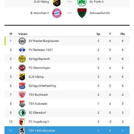
DJK Vilzing
- : -
Gr. Fürth II
B. München II
- : -
Schweinfurt 05
Pl
Verein
Sp
T
Pkt
1
SV Wacker Burghausen
2
6
6
2
FV Illertissen 1921
2
5
6
2
SpVgg Bayreuth
2
5
6
4
FC Memmingen
2
4
6
5
DJK Vilzing
2
3
6
6
SpVgg Unterhaching
2
2
6
7
TSV Buchbach
2
4
4
8
TSV Aubstadt
1
4
3
9
SC Eltersdorf
2
0
3
10
FC Augsburg II
2
-2
3
11
TSV 1860 München
1
0
1