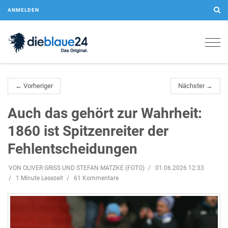
ANMELDEN
Togg
navig
← Vorheriger
Nächster →
Auch das gehört zur Wahrheit:
1860 ist Spitzenreiter der
Fehlentscheidungen
VON OLIVER GRISS UND STEFAN MATZKE (FOTO)
01.06.2026 12:33
1 Minute Lesezeit
61 Kommentare