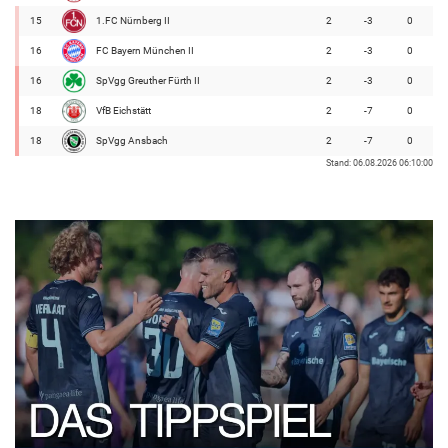
15
1.FC Nürnberg II
2
-3
0
16
FC Bayern München II
2
-3
0
16
SpVgg Greuther Fürth II
2
-3
0
18
VfB Eichstätt
2
-7
0
18
SpVgg Ansbach
2
-7
0
Stand: 06.08.2026 06:10:00