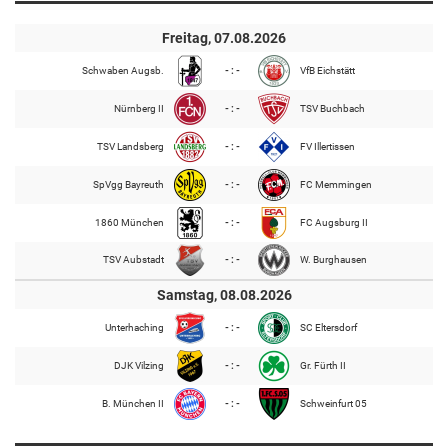
Freitag, 07.08.2026
Schwaben Augsb.
- : -
VfB Eichstätt
Nürnberg II
- : -
TSV Buchbach
TSV Landsberg
- : -
FV Illertissen
SpVgg Bayreuth
- : -
FC Memmingen
1860 München
- : -
FC Augsburg II
TSV Aubstadt
- : -
W. Burghausen
Samstag, 08.08.2026
Unterhaching
- : -
SC Eltersdorf
DJK Vilzing
- : -
Gr. Fürth II
B. München II
- : -
Schweinfurt 05