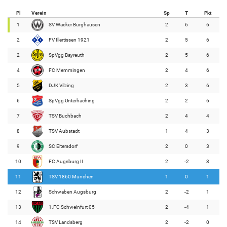
Pl
Verein
Sp
T
Pkt
1
SV Wacker Burghausen
2
6
6
2
FV Illertissen 1921
2
5
6
2
SpVgg Bayreuth
2
5
6
4
FC Memmingen
2
4
6
5
DJK Vilzing
2
3
6
6
SpVgg Unterhaching
2
2
6
7
TSV Buchbach
2
4
4
8
TSV Aubstadt
1
4
3
9
SC Eltersdorf
2
0
3
10
FC Augsburg II
2
-2
3
11
TSV 1860 München
1
0
1
12
Schwaben Augsburg
2
-2
1
13
1.FC Schweinfurt 05
2
-4
1
14
TSV Landsberg
2
-2
0