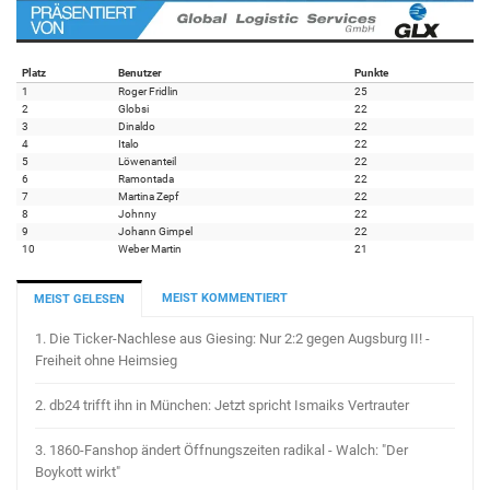
Platz
Benutzer
Punkte
1
Roger Fridlin
25
2
Globsi
22
3
Dinaldo
22
4
Italo
22
5
Löwenanteil
22
6
Ramontada
22
7
Martina Zepf
22
8
Johnny
22
9
Johann Gimpel
22
10
Weber Martin
21
MEIST KOMMENTIERT
MEIST GELESEN
1.
Die Ticker-Nachlese aus Giesing: Nur 2:2 gegen Augsburg II! -
Freiheit ohne Heimsieg
2.
db24 trifft ihn in München: Jetzt spricht Ismaiks Vertrauter
3.
1860-Fanshop ändert Öffnungszeiten radikal - Walch: "Der
Boykott wirkt"