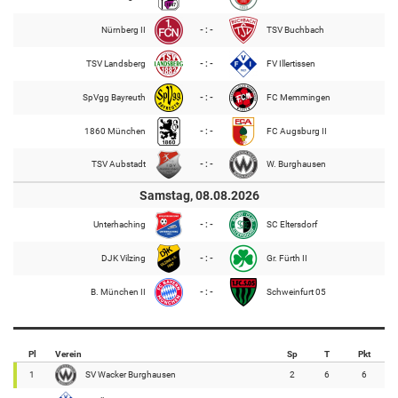
Nürnberg II
- : -
TSV Buchbach
TSV Landsberg
- : -
FV Illertissen
SpVgg Bayreuth
- : -
FC Memmingen
1860 München
- : -
FC Augsburg II
TSV Aubstadt
- : -
W. Burghausen
Samstag, 08.08.2026
Unterhaching
- : -
SC Eltersdorf
DJK Vilzing
- : -
Gr. Fürth II
B. München II
- : -
Schweinfurt 05
Pl
Verein
Sp
T
Pkt
1
SV Wacker Burghausen
2
6
6