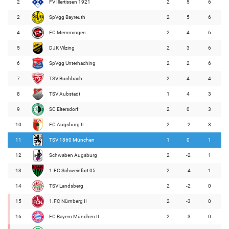
2
FV Illertissen 1921
2
5
6
2
SpVgg Bayreuth
2
5
6
4
FC Memmingen
2
4
6
5
DJK Vilzing
2
3
6
6
SpVgg Unterhaching
2
2
6
7
TSV Buchbach
2
4
4
8
TSV Aubstadt
1
4
3
9
SC Eltersdorf
2
0
3
10
FC Augsburg II
2
-2
3
11
TSV 1860 München
1
0
1
12
Schwaben Augsburg
2
-2
1
13
1.FC Schweinfurt 05
2
-4
1
14
TSV Landsberg
2
-2
0
15
1.FC Nürnberg II
2
-3
0
16
FC Bayern München II
2
-3
0