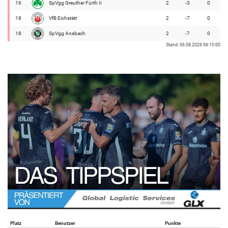
16
SpVgg Greuther Fürth II
2
-3
0
18
VfB Eichstätt
2
-7
0
18
SpVgg Ansbach
2
-7
0
Stand: 06.08.2026 06:10:00
Platz
Benutzer
Punkte