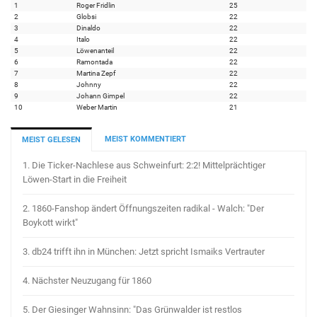
1
Roger Fridlin
25
2
Globsi
22
3
Dinaldo
22
4
Italo
22
5
Löwenanteil
22
6
Ramontada
22
7
Martina Zepf
22
8
Johnny
22
9
Johann Gimpel
22
10
Weber Martin
21
MEIST KOMMENTIERT
MEIST GELESEN
1.
Die Ticker-Nachlese aus Schweinfurt: 2:2! Mittelprächtiger
Löwen-Start in die Freiheit
2.
1860-Fanshop ändert Öffnungszeiten radikal - Walch: "Der
Boykott wirkt"
3.
db24 trifft ihn in München: Jetzt spricht Ismaiks Vertrauter
4.
Nächster Neuzugang für 1860
5.
Der Giesinger Wahnsinn: "Das Grünwalder ist restlos