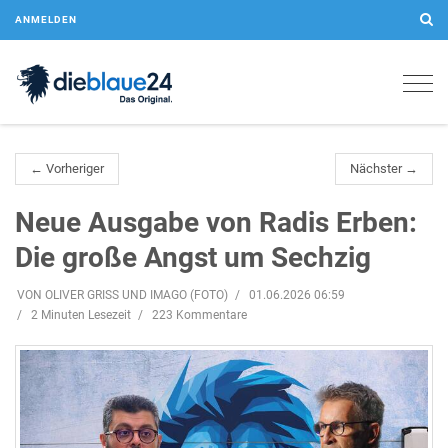
ANMELDEN
Togg
navig
← Vorheriger
Nächster →
Neue Ausgabe von Radis Erben:
Die große Angst um Sechzig
VON OLIVER GRISS UND IMAGO (FOTO)
01.06.2026 06:59
2 Minuten Lesezeit
223 Kommentare