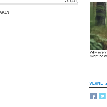
7%
(441)
6549
VERNET