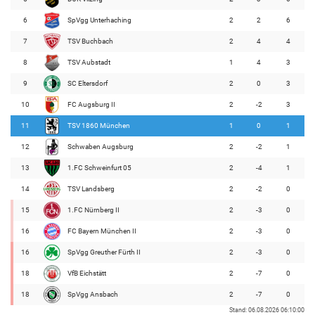
6
SpVgg Unterhaching
2
2
6
7
TSV Buchbach
2
4
4
8
TSV Aubstadt
1
4
3
9
SC Eltersdorf
2
0
3
10
FC Augsburg II
2
-2
3
11
TSV 1860 München
1
0
1
12
Schwaben Augsburg
2
-2
1
13
1.FC Schweinfurt 05
2
-4
1
14
TSV Landsberg
2
-2
0
15
1.FC Nürnberg II
2
-3
0
16
FC Bayern München II
2
-3
0
16
SpVgg Greuther Fürth II
2
-3
0
18
VfB Eichstätt
2
-7
0
18
SpVgg Ansbach
2
-7
0
Stand: 06.08.2026 06:10:00