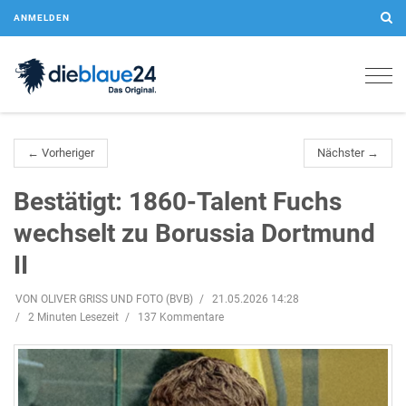
ANMELDEN
Togg
navig
← Vorheriger
Nächster →
Bestätigt: 1860-Talent Fuchs
wechselt zu Borussia Dortmund
II
VON OLIVER GRISS UND FOTO (BVB)
21.05.2026 14:28
2 Minuten Lesezeit
137 Kommentare