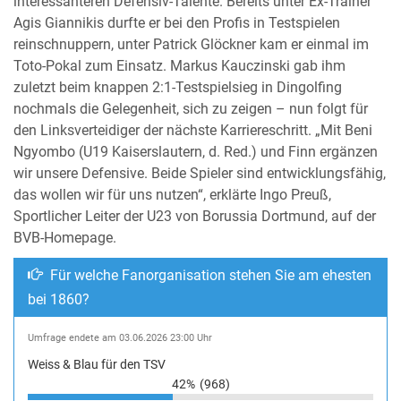
interessanteren Defensiv-Talente. Bereits unter Ex-Trainer
Agis Giannikis durfte er bei den Profis in Testspielen
reinschnuppern, unter Patrick Glöckner kam er einmal im
Toto-Pokal zum Einsatz. Markus Kauczinski gab ihm
zuletzt beim knappen 2:1-Testspielsieg in Dingolfing
nochmals die Gelegenheit, sich zu zeigen – nun folgt für
den Linksverteidiger der nächste Karriereschritt. „Mit Beni
Ngyombo (U19 Kaiserslautern, d. Red.) und Finn ergänzen
wir unsere Defensive. Beide Spieler sind entwicklungsfähig,
das wollen wir für uns nutzen“, erklärte Ingo Preuß,
Sportlicher Leiter der U23 von Borussia Dortmund, auf der
BVB-Homepage.
Für welche Fanorganisation stehen Sie am ehesten
bei 1860?
Umfrage endete am 03.06.2026 23:00 Uhr
Weiss & Blau für den TSV
42%
(968)