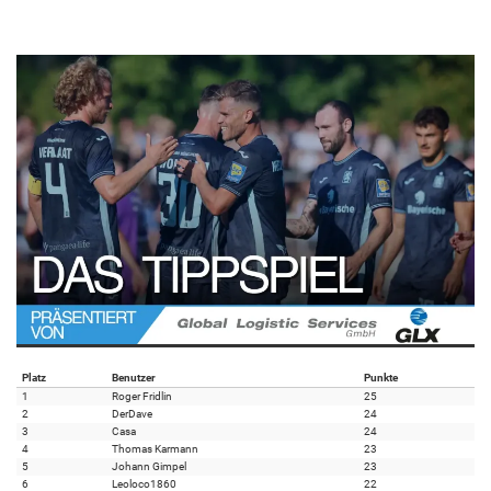
Platz
Benutzer
Punkte
1
Roger Fridlin
25
2
DerDave
24
3
Casa
24
4
Thomas Karmann
23
5
Johann Gimpel
23
6
Leoloco1860
22