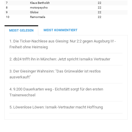
7
Klaus Bertholdt
22
8
motorpsycho
22
9
Globsi
22
10
Ramontada
22
MEIST KOMMENTIERT
MEIST GELESEN
1.
Die Ticker-Nachlese aus Giesing: Nur 2:2 gegen Augsburg II! -
Freiheit ohne Heimsieg
2.
db24 trifft ihn in München: Jetzt spricht Ismaiks Vertrauter
3.
Der Giesinger Wahnsinn: "Das Grünwalder ist restlos
ausverkauft"
4.
9.200 Dauerkarten weg - Eichstätt sorgt für den ersten
Trainerwechsel
5.
Löwenlose Löwen: Ismaik-Vertrauter macht Hoffnung