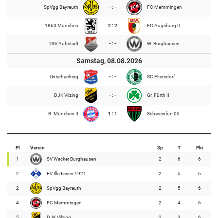
SpVgg Bayreuth
- : -
FC Memmingen
1860 München
2 : 2
FC Augsburg II
TSV Aubstadt
- : -
W. Burghausen
Samstag, 08.08.2026
Unterhaching
- : -
SC Eltersdorf
DJK Vilzing
- : -
Gr. Fürth II
B. München II
1 : 1
Schweinfurt 05
Pl
Verein
Sp
T
Pkt
1
SV Wacker Burghausen
2
6
6
2
FV Illertissen 1921
2
5
6
2
SpVgg Bayreuth
2
5
6
4
FC Memmingen
2
4
6
5
DJK Vilzing
2
3
6