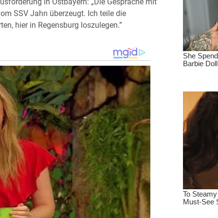
rausforderung in Ostbayern: „Die Gespräche mit
vom SSV Jahn überzeugt. Ich teile die
en, hier in Regensburg loszulegen.”