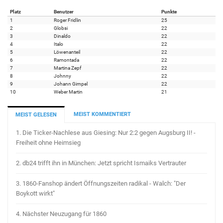
Platz
Benutzer
Punkte
1
Roger Fridlin
25
2
Globsi
22
3
Dinaldo
22
4
Italo
22
5
Löwenanteil
22
6
Ramontada
22
7
Martina Zepf
22
8
Johnny
22
9
Johann Gimpel
22
10
Weber Martin
21
MEIST KOMMENTIERT
MEIST GELESEN
1.
Die Ticker-Nachlese aus Giesing: Nur 2:2 gegen Augsburg II! -
Freiheit ohne Heimsieg
2.
db24 trifft ihn in München: Jetzt spricht Ismaiks Vertrauter
3.
1860-Fanshop ändert Öffnungszeiten radikal - Walch: "Der
Boykott wirkt"
4.
Nächster Neuzugang für 1860