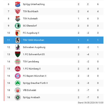
6
SpVgg Unterhaching
2
2
6
7
TSV Buchbach
2
4
4
8
TSV Aubstadt
1
4
3
9
SC Eltersdorf
2
0
3
10
FC Augsburg II
2
-2
3
11
TSV 1860 München
1
0
1
12
Schwaben Augsburg
2
-2
1
13
1.FC Schweinfurt 05
2
-4
1
14
TSV Landsberg
2
-2
0
15
1.FC Nürnberg II
2
-3
0
16
FC Bayern München II
2
-3
0
16
SpVgg Greuther Fürth II
2
-3
0
18
VfB Eichstätt
2
-7
0
18
SpVgg Ansbach
2
-7
0
Stand: 06.08.2026 06:10:00