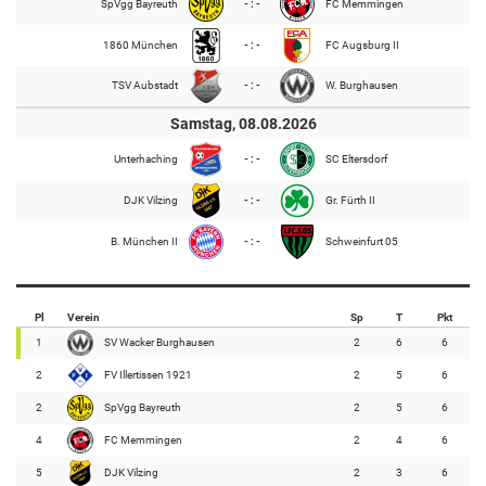
SpVgg Bayreuth
- : -
FC Memmingen
1860 München
- : -
FC Augsburg II
TSV Aubstadt
- : -
W. Burghausen
Samstag, 08.08.2026
Unterhaching
- : -
SC Eltersdorf
DJK Vilzing
- : -
Gr. Fürth II
B. München II
- : -
Schweinfurt 05
Pl
Verein
Sp
T
Pkt
1
SV Wacker Burghausen
2
6
6
2
FV Illertissen 1921
2
5
6
2
SpVgg Bayreuth
2
5
6
4
FC Memmingen
2
4
6
5
DJK Vilzing
2
3
6