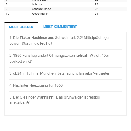
8
Johnny
22
9
Johann Gimpel
22
10
Weber Martin
21
MEIST KOMMENTIERT
MEIST GELESEN
1.
Die Ticker-Nachlese aus Schweinfurt: 2:2! Mittelprächtiger
Löwen-Start in die Freiheit
2.
1860-Fanshop ändert Öffnungszeiten radikal - Walch: "Der
Boykott wirkt"
3.
db24 trifft ihn in München: Jetzt spricht Ismaiks Vertrauter
4.
Nächster Neuzugang für 1860
5.
Der Giesinger Wahnsinn: "Das Grünwalder ist restlos
ausverkauft"