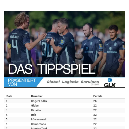
Platz
Benutzer
Punkte
1
Roger Fridlin
25
2
Globsi
22
3
Dinaldo
22
4
Italo
22
5
Löwenanteil
22
6
Ramontada
22
7
Martina Zepf
22