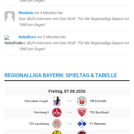
1860 ein Segen"
Bluebalu
vor 4 Minuten
bei
Das db24-Interview mit Uwe Wolf: "Für die Regionalliga Bayern ist
1860 ein Segen"
Nebelhorn
vor 5 Minuten
bei
Das db24-Interview mit Uwe Wolf: "Für die Regionalliga Bayern ist
1860 ein Segen"
REGIONALLIGA BAYERN: SPIELTAG & TABELLE
Freitag, 07.08.2026
Schwaben Augsb.
- : -
VfB Eichstätt
Nürnberg II
- : -
TSV Buchbach
TSV Landsberg
- : -
FV Illertissen