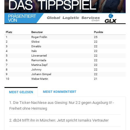
Platz
Benutzer
Punkte
1
Roger Fridlin
25
2
Globsi
22
3
Dinaldo
22
4
Italo
22
5
Löwenanteil
22
6
Ramontada
22
7
Martina Zepf
22
8
Johnny
22
9
Johann Gimpel
22
10
Weber Martin
21
MEIST KOMMENTIERT
MEIST GELESEN
1.
Die Ticker-Nachlese aus Giesing: Nur 2:2 gegen Augsburg II! -
Freiheit ohne Heimsieg
2.
db24 trifft ihn in München: Jetzt spricht Ismaiks Vertrauter