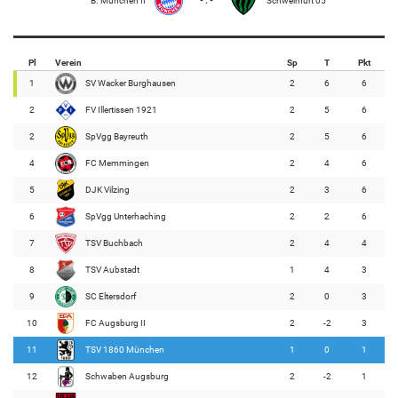
B. München II
- : -
Schweinfurt 05
Pl
Verein
Sp
T
Pkt
1
SV Wacker Burghausen
2
6
6
2
FV Illertissen 1921
2
5
6
2
SpVgg Bayreuth
2
5
6
4
FC Memmingen
2
4
6
5
DJK Vilzing
2
3
6
6
SpVgg Unterhaching
2
2
6
7
TSV Buchbach
2
4
4
8
TSV Aubstadt
1
4
3
9
SC Eltersdorf
2
0
3
10
FC Augsburg II
2
-2
3
11
TSV 1860 München
1
0
1
12
Schwaben Augsburg
2
-2
1