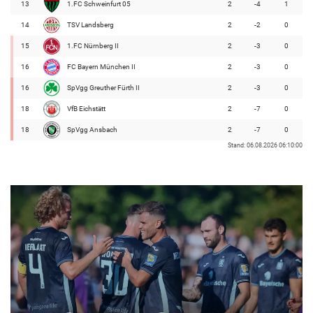
13
1.FC Schweinfurt 05
2
-4
1
14
TSV Landsberg
2
-2
0
15
1.FC Nürnberg II
2
-3
0
16
FC Bayern München II
2
-3
0
16
SpVgg Greuther Fürth II
2
-3
0
18
VfB Eichstätt
2
-7
0
18
SpVgg Ansbach
2
-7
0
Stand: 06.08.2026 06:10:00