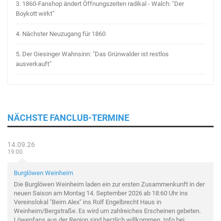
3.
1860-Fanshop ändert Öffnungszeiten radikal - Walch: "Der
Boykott wirkt"
4.
Nächster Neuzugang für 1860
5.
Der Giesinger Wahnsinn: "Das Grünwalder ist restlos
ausverkauft"
NÄCHSTE FANCLUB-TERMINE
14.09.26
19:00
Burglöwen Weinheim
Die Burglöwen Weinheim laden ein zur ersten Zusammenkunft in der
neuen Saison am Montag 14. September 2026 ab 18:60 Uhr ins
Vereinslokal "Beim Alex" ins Rolf Engelbrecht Haus in
Weinheim/Bergstraße. Es wird um zahlreiches Erscheinen gebeten.
Löwenfans aus der Region sind herzlich willkommen. Info bei