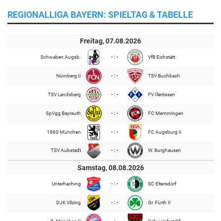
REGIONALLIGA BAYERN: SPIELTAG & TABELLE
Freitag, 07.08.2026
Schwaben Augsb.
- : -
VfB Eichstätt
Nürnberg II
- : -
TSV Buchbach
TSV Landsberg
- : -
FV Illertissen
SpVgg Bayreuth
- : -
FC Memmingen
1860 München
- : -
FC Augsburg II
TSV Aubstadt
- : -
W. Burghausen
Samstag, 08.08.2026
Unterhaching
- : -
SC Eltersdorf
DJK Vilzing
- : -
Gr. Fürth II