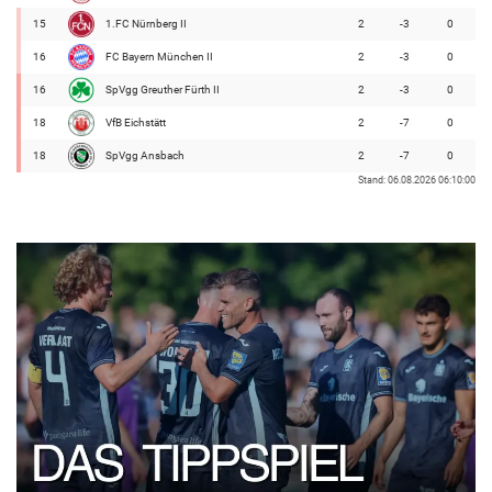
15
1.FC Nürnberg II
2
-3
0
16
FC Bayern München II
2
-3
0
16
SpVgg Greuther Fürth II
2
-3
0
18
VfB Eichstätt
2
-7
0
18
SpVgg Ansbach
2
-7
0
Stand: 06.08.2026 06:10:00