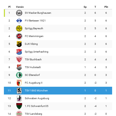
Pl
Verein
Sp
T
Pkt
1
SV Wacker Burghausen
2
6
6
2
FV Illertissen 1921
2
5
6
2
SpVgg Bayreuth
2
5
6
4
FC Memmingen
2
4
6
5
DJK Vilzing
2
3
6
6
SpVgg Unterhaching
2
2
6
7
TSV Buchbach
2
4
4
8
TSV Aubstadt
1
4
3
9
SC Eltersdorf
2
0
3
10
FC Augsburg II
2
-2
3
11
TSV 1860 München
1
0
1
12
Schwaben Augsburg
2
-2
1
13
1.FC Schweinfurt 05
2
-4
1
14
TSV Landsberg
2
-2
0