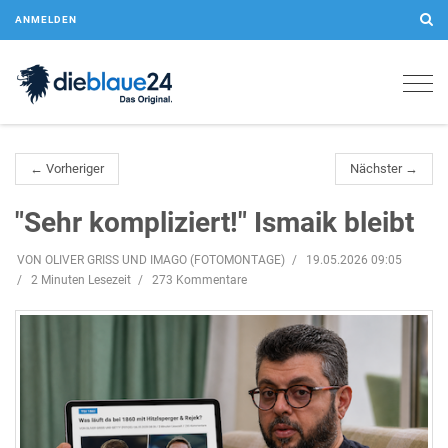
ANMELDEN
Togg
navig
← Vorheriger
Nächster →
"Sehr kompliziert!" Ismaik bleibt
VON OLIVER GRISS UND IMAGO (FOTOMONTAGE)
19.05.2026 09:05
2 Minuten Lesezeit
273 Kommentare