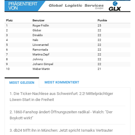
Platz
Benutzer
Punkte
1
Roger Fridlin
25
2
Globsi
22
3
Dinaldo
22
4
Italo
22
5
Löwenanteil
22
6
Ramontada
22
7
Martina Zepf
22
8
Johnny
22
9
Johann Gimpel
22
10
Weber Martin
21
MEIST KOMMENTIERT
MEIST GELESEN
1.
Die Ticker-Nachlese aus Schweinfurt: 2:2! Mittelprächtiger
Löwen-Start in die Freiheit
2.
1860-Fanshop ändert Öffnungszeiten radikal - Walch: "Der
Boykott wirkt"
3.
db24 trifft ihn in München: Jetzt spricht Ismaiks Vertrauter