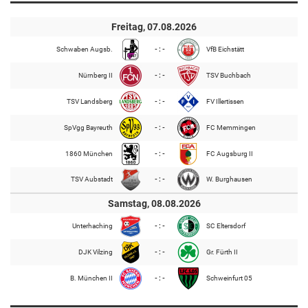
Freitag, 07.08.2026
Schwaben Augsb.
- : -
VfB Eichstätt
Nürnberg II
- : -
TSV Buchbach
TSV Landsberg
- : -
FV Illertissen
SpVgg Bayreuth
- : -
FC Memmingen
1860 München
- : -
FC Augsburg II
TSV Aubstadt
- : -
W. Burghausen
Samstag, 08.08.2026
Unterhaching
- : -
SC Eltersdorf
DJK Vilzing
- : -
Gr. Fürth II
B. München II
- : -
Schweinfurt 05