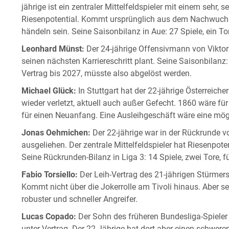
jährige ist ein zentraler Mittelfeldspieler mit einem sehr, 
Riesenpotential. Kommt ursprünglich aus dem Nachwuchs d
händeln sein. Seine Saisonbilanz in Aue: 27 Spiele, ein Tor
Leonhard Münst:
Der 24-jährige Offensivmann von Viktori
seinen nächsten Karriereschritt plant. Seine Saisonbilanz:
Vertrag bis 2027, müsste also abgelöst werden.
Michael Glück:
In Stuttgart hat der 22-jährige Österreich
wieder verletzt, aktuell auch außer Gefecht. 1860 wäre fü
für einen Neuanfang. Eine Ausleihgeschäft wäre eine mög
Jonas Oehmichen:
Der 22-jährige war in der Rückrunde
ausgeliehen. Der zentrale Mittelfeldspieler hat Riesenpoten
Seine Rückrunden-Bilanz in Liga 3: 14 Spiele, zwei Tore, f
Fabio Torsiello:
Der Leih-Vertrag des 21-jährigen Stürmer
Kommt nicht über die Jokerrolle am Tivoli hinaus. Aber s
robuster und schneller Angreifer.
Lucas Copado:
Der Sohn des früheren Bundesliga-Spieler