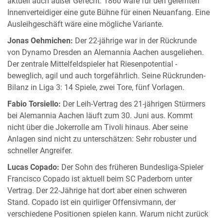
aktuell auch außer Gefecht. 1860 wäre für den gelernten
Innenverteidiger eine gute Bühne für einen Neuanfang. Eine
Ausleihgeschäft wäre eine mögliche Variante.
Jonas Oehmichen:
Der 22-jährige war in der Rückrunde
von Dynamo Dresden an Alemannia Aachen ausgeliehen.
Der zentrale Mittelfeldspieler hat Riesenpotential -
beweglich, agil und auch torgefährlich. Seine Rückrunden-
Bilanz in Liga 3: 14 Spiele, zwei Tore, fünf Vorlagen.
Fabio Torsiello:
Der Leih-Vertrag des 21-jährigen Stürmers
bei Alemannia Aachen läuft zum 30. Juni aus. Kommt
nicht über die Jokerrolle am Tivoli hinaus. Aber seine
Anlagen sind nicht zu unterschätzen: Sehr robuster und
schneller Angreifer.
Lucas Copado:
Der Sohn des früheren Bundesliga-Spieler
Francisco Copado ist aktuell beim SC Paderborn unter
Vertrag. Der 22-Jährige hat dort aber einen schweren
Stand. Copado ist ein quirliger Offensivmann, der
verschiedene Positionen spielen kann. Warum nicht zurück