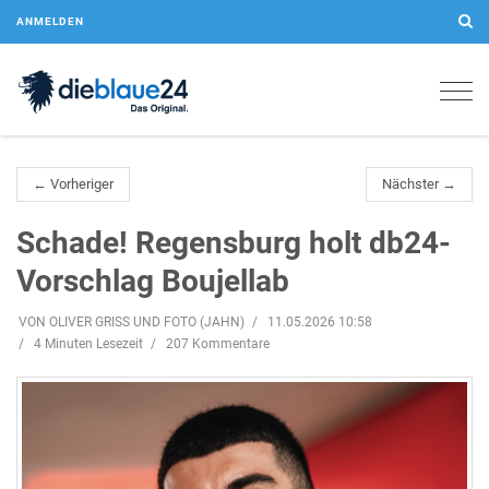
ANMELDEN
Togg
navig
← Vorheriger
Nächster →
Schade! Regensburg holt db24-
Vorschlag Boujellab
VON OLIVER GRISS UND FOTO (JAHN)
11.05.2026 10:58
4 Minuten Lesezeit
207 Kommentare