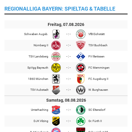
REGIONALLIGA BAYERN: SPIELTAG & TABELLE
Freitag, 07.08.2026
Schwaben Augsb.
- : -
VfB Eichstätt
Nürnberg II
- : -
TSV Buchbach
TSV Landsberg
- : -
FV Illertissen
SpVgg Bayreuth
- : -
FC Memmingen
1860 München
- : -
FC Augsburg II
TSV Aubstadt
- : -
W. Burghausen
Samstag, 08.08.2026
Unterhaching
- : -
SC Eltersdorf
DJK Vilzing
- : -
Gr. Fürth II