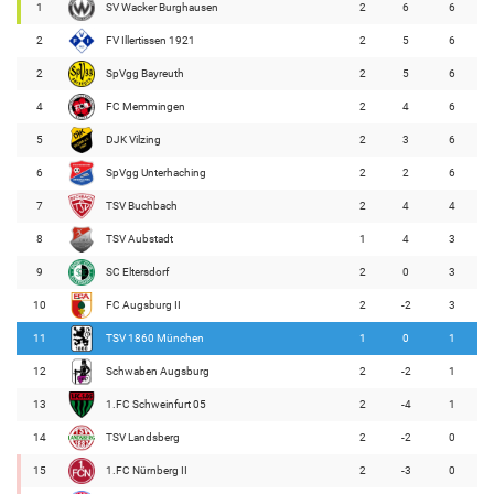
1
SV Wacker Burghausen
2
6
6
2
FV Illertissen 1921
2
5
6
2
SpVgg Bayreuth
2
5
6
4
FC Memmingen
2
4
6
5
DJK Vilzing
2
3
6
6
SpVgg Unterhaching
2
2
6
7
TSV Buchbach
2
4
4
8
TSV Aubstadt
1
4
3
9
SC Eltersdorf
2
0
3
10
FC Augsburg II
2
-2
3
11
TSV 1860 München
1
0
1
12
Schwaben Augsburg
2
-2
1
13
1.FC Schweinfurt 05
2
-4
1
14
TSV Landsberg
2
-2
0
15
1.FC Nürnberg II
2
-3
0