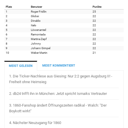
Platz
Benutzer
Punkte
1
Roger Fridlin
25
2
Globsi
22
3
Dinaldo
22
4
Italo
22
5
Löwenanteil
22
6
Ramontada
22
7
Martina Zepf
22
8
Johnny
22
9
Johann Gimpel
22
10
Weber Martin
21
MEIST KOMMENTIERT
MEIST GELESEN
1.
Die Ticker-Nachlese aus Giesing: Nur 2:2 gegen Augsburg II! -
Freiheit ohne Heimsieg
2.
db24 trifft ihn in München: Jetzt spricht Ismaiks Vertrauter
3.
1860-Fanshop ändert Öffnungszeiten radikal - Walch: "Der
Boykott wirkt"
4.
Nächster Neuzugang für 1860