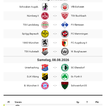
Schwaben Augsb.
- : -
VfB Eichstätt
Nürnberg II
- : -
TSV Buchbach
TSV Landsberg
- : -
FV Illertissen
SpVgg Bayreuth
- : -
FC Memmingen
1860 München
- : -
FC Augsburg II
TSV Aubstadt
- : -
W. Burghausen
Samstag, 08.08.2026
Unterhaching
- : -
SC Eltersdorf
DJK Vilzing
- : -
Gr. Fürth II
B. München II
- : -
Schweinfurt 05
Pl
Verein
Sp
T
Pkt