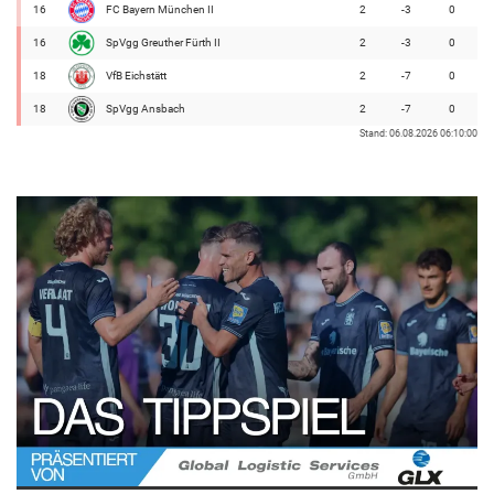
16
FC Bayern München II
2
-3
0
16
SpVgg Greuther Fürth II
2
-3
0
18
VfB Eichstätt
2
-7
0
18
SpVgg Ansbach
2
-7
0
Stand: 06.08.2026 06:10:00