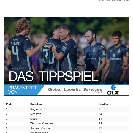
Platz
Benutzer
Punkte
1
Roger Fridlin
25
2
DerDave
24
3
Casa
24
4
Thomas Karmann
23
5
Johann Gimpel
23
6
motorpsycho
22