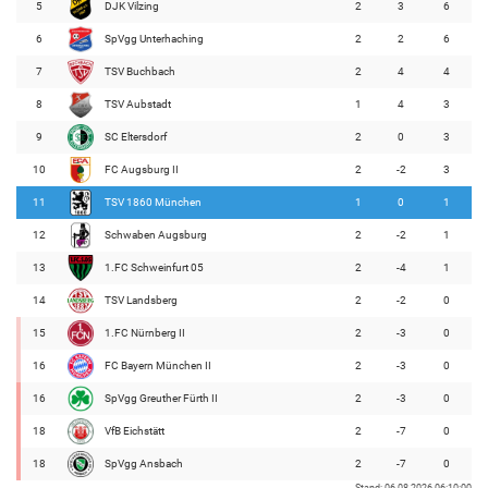
5
DJK Vilzing
2
3
6
6
SpVgg Unterhaching
2
2
6
7
TSV Buchbach
2
4
4
8
TSV Aubstadt
1
4
3
9
SC Eltersdorf
2
0
3
10
FC Augsburg II
2
-2
3
11
TSV 1860 München
1
0
1
12
Schwaben Augsburg
2
-2
1
13
1.FC Schweinfurt 05
2
-4
1
14
TSV Landsberg
2
-2
0
15
1.FC Nürnberg II
2
-3
0
16
FC Bayern München II
2
-3
0
16
SpVgg Greuther Fürth II
2
-3
0
18
VfB Eichstätt
2
-7
0
18
SpVgg Ansbach
2
-7
0
Stand: 06.08.2026 06:10:00