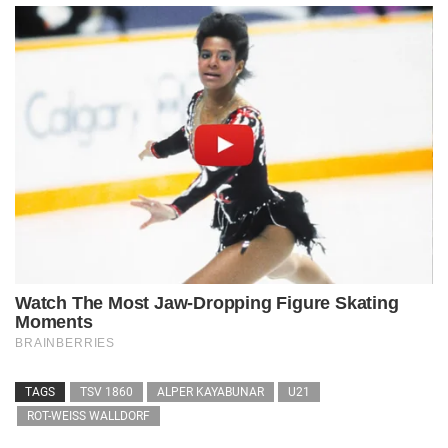
TAGS
TSV 1860
ALPER KAYABUNAR
U21
ROT-WEISS WALLDORF