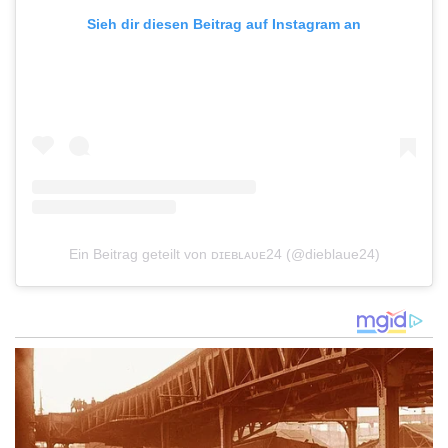
Sieh dir diesen Beitrag auf Instagram an
Ein Beitrag geteilt von ᴅɪᴇʙʟᴀᴜᴇ24 (@dieblaue24)