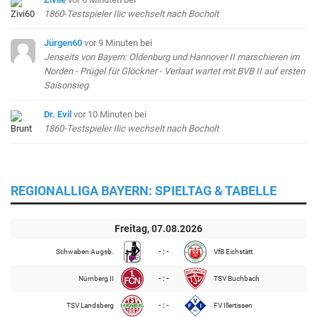
1860-Testspieler Ilic wechselt nach Bocholt
Jürgen60
vor 9 Minuten
bei
Jenseits von Bayern: Oldenburg und Hannover II marschieren im
Norden - Prügel für Glöckner - Verlaat wartet mit BVB II auf ersten
Saisonsieg
Dr. Evil
vor 10 Minuten
bei
1860-Testspieler Ilic wechselt nach Bocholt
REGIONALLIGA BAYERN: SPIELTAG & TABELLE
Freitag, 07.08.2026
Schwaben Augsb.
- : -
VfB Eichstätt
Nürnberg II
- : -
TSV Buchbach
TSV Landsberg
- : -
FV Illertissen