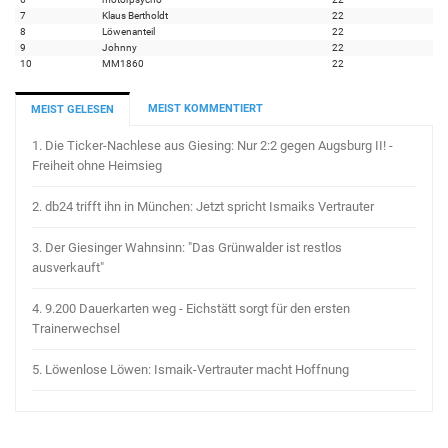
7
Klaus Bertholdt
22
8
Löwenanteil
22
9
Johnny
22
10
MM1860
22
MEIST KOMMENTIERT
MEIST GELESEN
1.
Die Ticker-Nachlese aus Giesing: Nur 2:2 gegen Augsburg II! -
Freiheit ohne Heimsieg
2.
db24 trifft ihn in München: Jetzt spricht Ismaiks Vertrauter
3.
Der Giesinger Wahnsinn: "Das Grünwalder ist restlos
ausverkauft"
4.
9.200 Dauerkarten weg - Eichstätt sorgt für den ersten
Trainerwechsel
5.
Löwenlose Löwen: Ismaik-Vertrauter macht Hoffnung