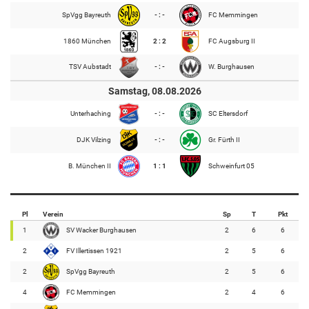
SpVgg Bayreuth
- : -
FC Memmingen
1860 München
2 : 2
FC Augsburg II
TSV Aubstadt
- : -
W. Burghausen
Samstag, 08.08.2026
Unterhaching
- : -
SC Eltersdorf
DJK Vilzing
- : -
Gr. Fürth II
B. München II
1 : 1
Schweinfurt 05
Pl
Verein
Sp
T
Pkt
1
SV Wacker Burghausen
2
6
6
2
FV Illertissen 1921
2
5
6
2
SpVgg Bayreuth
2
5
6
4
FC Memmingen
2
4
6