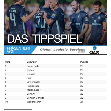
Platz
Benutzer
Punkte
1
Roger Fridlin
25
2
Globsi
22
3
Dinaldo
22
4
Italo
22
5
Löwenanteil
22
6
Ramontada
22
7
Martina Zepf
22
8
Johnny
22
9
Johann Gimpel
22
10
Weber Martin
21