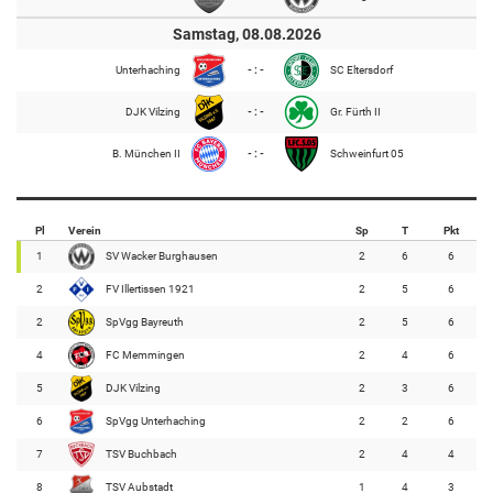
Samstag, 08.08.2026
Unterhaching
- : -
SC Eltersdorf
DJK Vilzing
- : -
Gr. Fürth II
B. München II
- : -
Schweinfurt 05
Pl
Verein
Sp
T
Pkt
1
SV Wacker Burghausen
2
6
6
2
FV Illertissen 1921
2
5
6
2
SpVgg Bayreuth
2
5
6
4
FC Memmingen
2
4
6
5
DJK Vilzing
2
3
6
6
SpVgg Unterhaching
2
2
6
7
TSV Buchbach
2
4
4
8
TSV Aubstadt
1
4
3