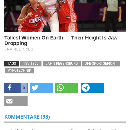
TAGS
TSV 1860
JAHN REGENSBURG
DFB-SPORTGERICHT
PYROTECHNIK
0
KOMMENTARE (38)