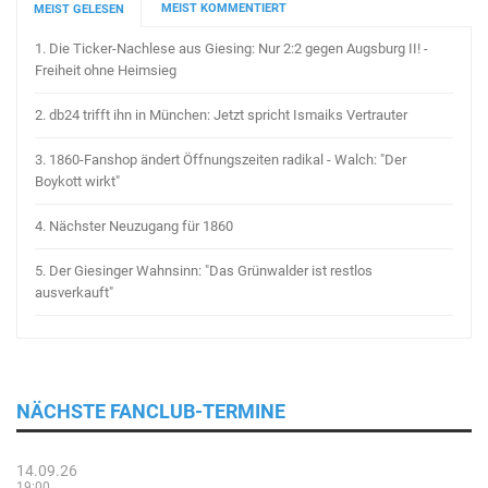
MEIST KOMMENTIERT
MEIST GELESEN
1.
Die Ticker-Nachlese aus Giesing: Nur 2:2 gegen Augsburg II! -
Freiheit ohne Heimsieg
2.
db24 trifft ihn in München: Jetzt spricht Ismaiks Vertrauter
3.
1860-Fanshop ändert Öffnungszeiten radikal - Walch: "Der
Boykott wirkt"
4.
Nächster Neuzugang für 1860
5.
Der Giesinger Wahnsinn: "Das Grünwalder ist restlos
ausverkauft"
NÄCHSTE FANCLUB-TERMINE
14.09.26
19:00