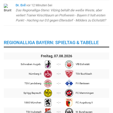
Dr. Evil
vor 12 Minuten
bei
Das Regionalliga-Steno: Vilzing behält die weiße Weste, aber
verliert Trainer Kirschbaum an Profiverein - Bayern II holt ersten
Punkt - Haching nur 0:0 gegen Eltersdorf - Mölders zu Eichstätt?
REGIONALLIGA BAYERN: SPIELTAG & TABELLE
Freitag, 07.08.2026
Schwaben Augsb.
- : -
VfB Eichstätt
Nürnberg II
- : -
TSV Buchbach
TSV Landsberg
- : -
FV Illertissen
SpVgg Bayreuth
- : -
FC Memmingen
1860 München
- : -
FC Augsburg II
TSV Aubstadt
- : -
W. Burghausen