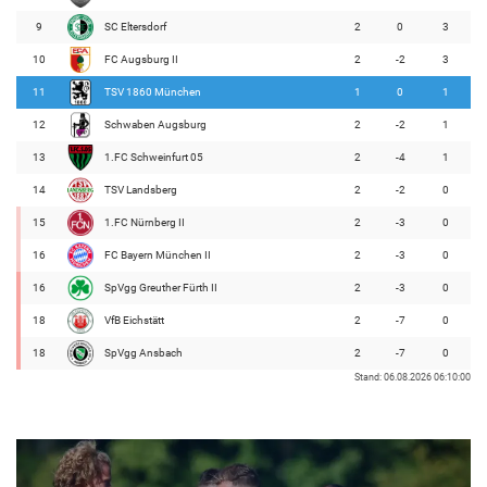
9
SC Eltersdorf
2
0
3
10
FC Augsburg II
2
-2
3
11
TSV 1860 München
1
0
1
12
Schwaben Augsburg
2
-2
1
13
1.FC Schweinfurt 05
2
-4
1
14
TSV Landsberg
2
-2
0
15
1.FC Nürnberg II
2
-3
0
16
FC Bayern München II
2
-3
0
16
SpVgg Greuther Fürth II
2
-3
0
18
VfB Eichstätt
2
-7
0
18
SpVgg Ansbach
2
-7
0
Stand: 06.08.2026 06:10:00