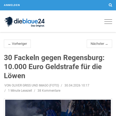
ANMELDEN
Togg
navig
← Vorheriger
Nächster →
30 Fackeln gegen Regensburg:
10.000 Euro Geldstrafe für die
Löwen
VON OLIVER GRISS UND IMAGO (FOTO)
30.04.2026 10:17
1 Minute Lesezeit
38 Kommentare