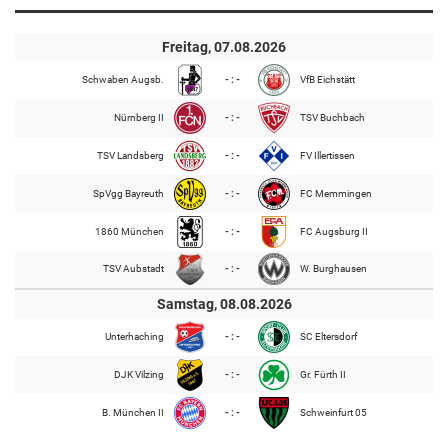
Freitag, 07.08.2026
Schwaben Augsb.
- : -
VfB Eichstätt
Nürnberg II
- : -
TSV Buchbach
TSV Landsberg
- : -
FV Illertissen
SpVgg Bayreuth
- : -
FC Memmingen
1860 München
- : -
FC Augsburg II
TSV Aubstadt
- : -
W. Burghausen
Samstag, 08.08.2026
Unterhaching
- : -
SC Eltersdorf
DJK Vilzing
- : -
Gr. Fürth II
B. München II
- : -
Schweinfurt 05