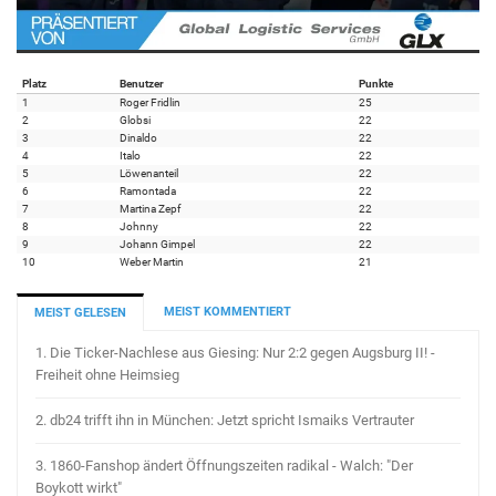
Platz
Benutzer
Punkte
1
Roger Fridlin
25
2
Globsi
22
3
Dinaldo
22
4
Italo
22
5
Löwenanteil
22
6
Ramontada
22
7
Martina Zepf
22
8
Johnny
22
9
Johann Gimpel
22
10
Weber Martin
21
MEIST KOMMENTIERT
MEIST GELESEN
1.
Die Ticker-Nachlese aus Giesing: Nur 2:2 gegen Augsburg II! -
Freiheit ohne Heimsieg
2.
db24 trifft ihn in München: Jetzt spricht Ismaiks Vertrauter
3.
1860-Fanshop ändert Öffnungszeiten radikal - Walch: "Der
Boykott wirkt"