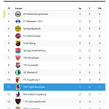
Pl
Verein
Sp
T
Pkt
1
SV Wacker Burghausen
2
6
6
2
FV Illertissen 1921
2
5
6
2
SpVgg Bayreuth
2
5
6
4
FC Memmingen
2
4
6
5
DJK Vilzing
2
3
6
6
SpVgg Unterhaching
2
2
6
7
TSV Buchbach
2
4
4
8
TSV Aubstadt
1
4
3
9
SC Eltersdorf
2
0
3
10
FC Augsburg II
2
-2
3
11
TSV 1860 München
1
0
1
12
Schwaben Augsburg
2
-2
1
13
1.FC Schweinfurt 05
2
-4
1
14
TSV Landsberg
2
-2
0