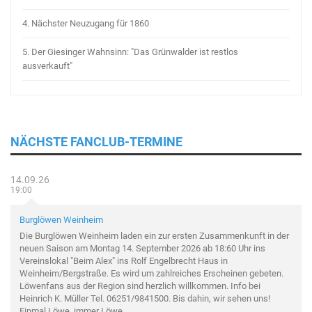
4.
Nächster Neuzugang für 1860
5.
Der Giesinger Wahnsinn: "Das Grünwalder ist restlos
ausverkauft"
NÄCHSTE FANCLUB-TERMINE
14.09.26
19:00
Burglöwen Weinheim
Die Burglöwen Weinheim laden ein zur ersten Zusammenkunft in der
neuen Saison am Montag 14. September 2026 ab 18:60 Uhr ins
Vereinslokal "Beim Alex" ins Rolf Engelbrecht Haus in
Weinheim/Bergstraße. Es wird um zahlreiches Erscheinen gebeten.
Löwenfans aus der Region sind herzlich willkommen. Info bei
Heinrich K. Müller Tel. 06251/9841500. Bis dahin, wir sehen uns!
Einmal Löwe, immer Löwe.