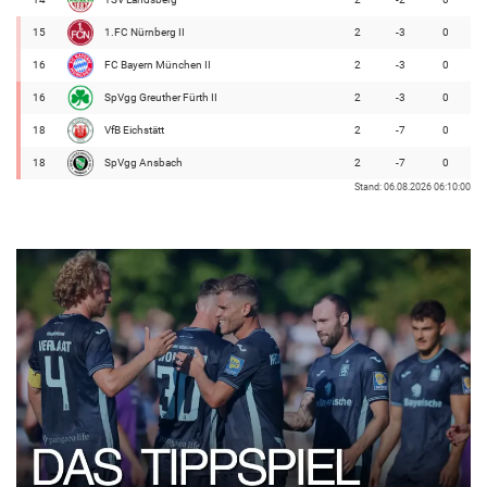
15
1.FC Nürnberg II
2
-3
0
16
FC Bayern München II
2
-3
0
16
SpVgg Greuther Fürth II
2
-3
0
18
VfB Eichstätt
2
-7
0
18
SpVgg Ansbach
2
-7
0
Stand: 06.08.2026 06:10:00