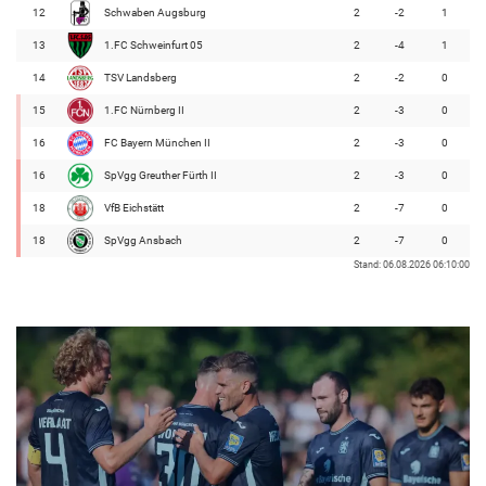
12
Schwaben Augsburg
2
-2
1
13
1.FC Schweinfurt 05
2
-4
1
14
TSV Landsberg
2
-2
0
15
1.FC Nürnberg II
2
-3
0
16
FC Bayern München II
2
-3
0
16
SpVgg Greuther Fürth II
2
-3
0
18
VfB Eichstätt
2
-7
0
18
SpVgg Ansbach
2
-7
0
Stand: 06.08.2026 06:10:00