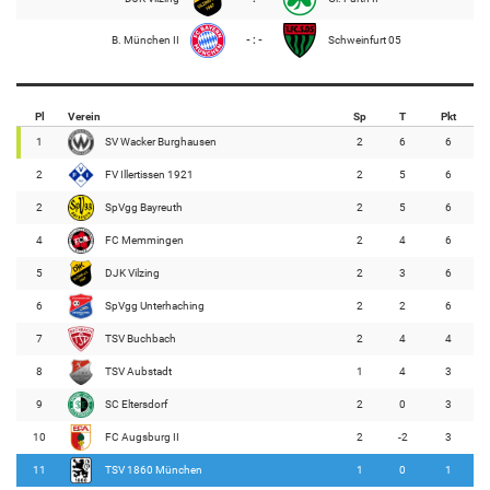
B. München II
- : -
Schweinfurt 05
Pl
Verein
Sp
T
Pkt
1
SV Wacker Burghausen
2
6
6
2
FV Illertissen 1921
2
5
6
2
SpVgg Bayreuth
2
5
6
4
FC Memmingen
2
4
6
5
DJK Vilzing
2
3
6
6
SpVgg Unterhaching
2
2
6
7
TSV Buchbach
2
4
4
8
TSV Aubstadt
1
4
3
9
SC Eltersdorf
2
0
3
10
FC Augsburg II
2
-2
3
11
TSV 1860 München
1
0
1