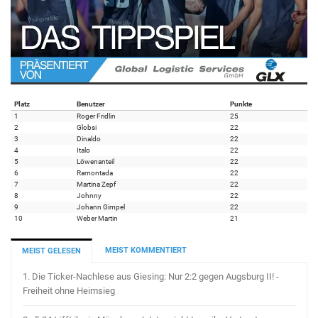
Platz
Benutzer
Punkte
1
Roger Fridlin
25
2
Globsi
22
3
Dinaldo
22
4
Italo
22
5
Löwenanteil
22
6
Ramontada
22
7
Martina Zepf
22
8
Johnny
22
9
Johann Gimpel
22
10
Weber Martin
21
MEIST KOMMENTIERT
MEIST GELESEN
1.
Die Ticker-Nachlese aus Giesing: Nur 2:2 gegen Augsburg II! -
Freiheit ohne Heimsieg