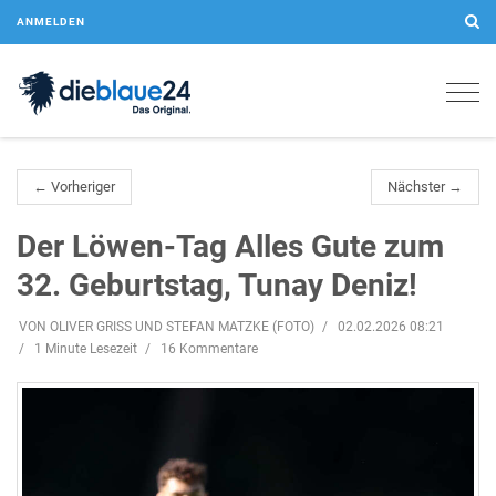
ANMELDEN
Togg
navig
← Vorheriger
Nächster →
Der Löwen-Tag Alles Gute zum
32. Geburtstag, Tunay Deniz!
VON OLIVER GRISS UND STEFAN MATZKE (FOTO)
02.02.2026 08:21
1 Minute Lesezeit
16 Kommentare