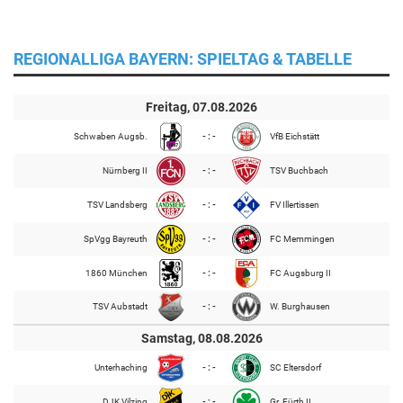
REGIONALLIGA BAYERN: SPIELTAG & TABELLE
Freitag, 07.08.2026
Schwaben Augsb.
- : -
VfB Eichstätt
Nürnberg II
- : -
TSV Buchbach
TSV Landsberg
- : -
FV Illertissen
SpVgg Bayreuth
- : -
FC Memmingen
1860 München
- : -
FC Augsburg II
TSV Aubstadt
- : -
W. Burghausen
Samstag, 08.08.2026
Unterhaching
- : -
SC Eltersdorf
DJK Vilzing
- : -
Gr. Fürth II