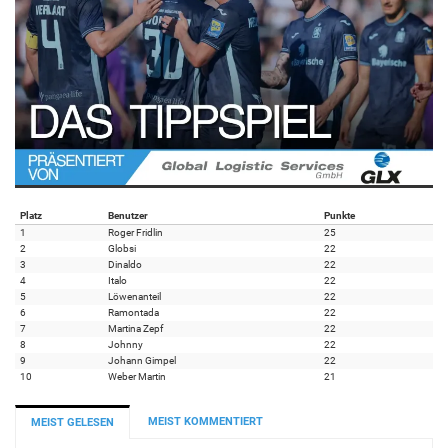
Platz
Benutzer
Punkte
1
Roger Fridlin
25
2
Globsi
22
3
Dinaldo
22
4
Italo
22
5
Löwenanteil
22
6
Ramontada
22
7
Martina Zepf
22
8
Johnny
22
9
Johann Gimpel
22
10
Weber Martin
21
MEIST KOMMENTIERT
MEIST GELESEN