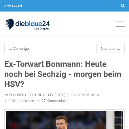
ANMELDEN
Togg
navig
← Vorheriger
Nächster →
Ex-Torwart Bonmann: Heute
noch bei Sechzig - morgen beim
HSV?
VON OLIVER GRISS UND GETTY (FOTO)
07.01.2026 16:13
1 Minute Lesezeit
27 Kommentare