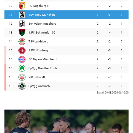
10
FC Augsburg II
2
-2
3
11
TSV 1860 München
1
0
1
12
Schwaben Augsburg
2
-2
1
13
1.FC Schweinfurt 05
2
-4
1
14
TSV Landsberg
2
-2
0
15
1.FC Nürnberg II
2
-3
0
16
FC Bayern München II
2
-3
0
16
SpVgg Greuther Fürth II
2
-3
0
18
VfB Eichstätt
2
-7
0
18
SpVgg Ansbach
2
-7
0
Stand: 06.08.2026 06:10:00