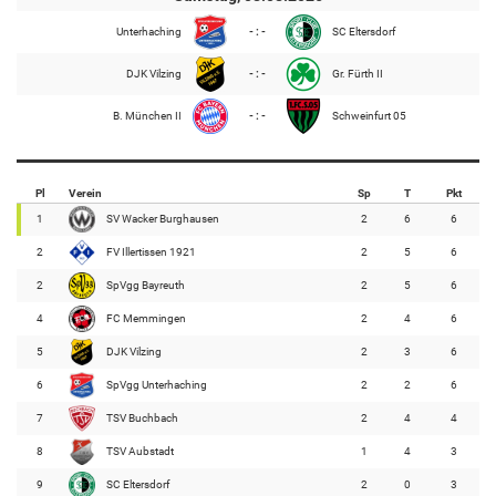
Unterhaching
- : -
SC Eltersdorf
DJK Vilzing
- : -
Gr. Fürth II
B. München II
- : -
Schweinfurt 05
Pl
Verein
Sp
T
Pkt
1
SV Wacker Burghausen
2
6
6
2
FV Illertissen 1921
2
5
6
2
SpVgg Bayreuth
2
5
6
4
FC Memmingen
2
4
6
5
DJK Vilzing
2
3
6
6
SpVgg Unterhaching
2
2
6
7
TSV Buchbach
2
4
4
8
TSV Aubstadt
1
4
3
9
SC Eltersdorf
2
0
3