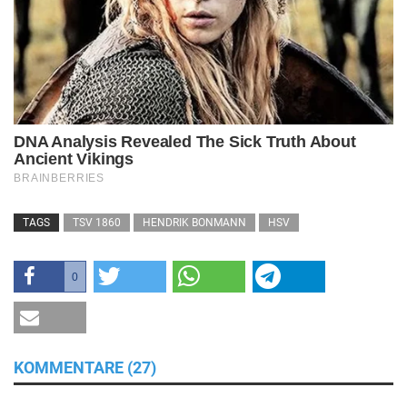
TAGS
TSV 1860
HENDRIK BONMANN
HSV
0
KOMMENTARE (27)