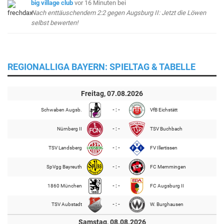
big village club
vor 16 Minuten
bei
Nach enttäuschendem 2:2 gegen Augsburg II: Jetzt die Löwen
selbst bewerten!
REGIONALLIGA BAYERN: SPIELTAG & TABELLE
Freitag, 07.08.2026
Schwaben Augsb.
- : -
VfB Eichstätt
Nürnberg II
- : -
TSV Buchbach
TSV Landsberg
- : -
FV Illertissen
SpVgg Bayreuth
- : -
FC Memmingen
1860 München
- : -
FC Augsburg II
TSV Aubstadt
- : -
W. Burghausen
Samstag, 08.08.2026