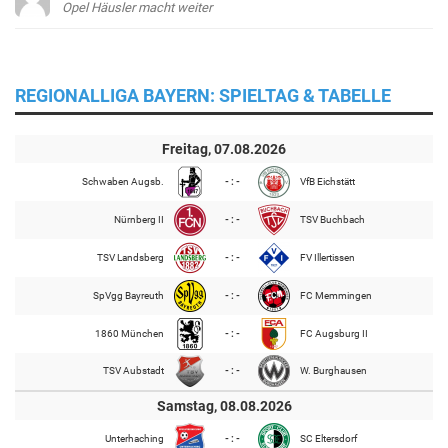
Opel Häusler macht weiter
REGIONALLIGA BAYERN: SPIELTAG & TABELLE
Freitag, 07.08.2026
Schwaben Augsb.
- : -
VfB Eichstätt
Nürnberg II
- : -
TSV Buchbach
TSV Landsberg
- : -
FV Illertissen
SpVgg Bayreuth
- : -
FC Memmingen
1860 München
- : -
FC Augsburg II
TSV Aubstadt
- : -
W. Burghausen
Samstag, 08.08.2026
Unterhaching
- : -
SC Eltersdorf