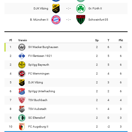
DJK Vilzing
- : -
Gr. Fürth II
B. München II
- : -
Schweinfurt 05
Pl
Verein
Sp
T
Pkt
1
SV Wacker Burghausen
2
6
6
2
FV Illertissen 1921
2
5
6
2
SpVgg Bayreuth
2
5
6
4
FC Memmingen
2
4
6
5
DJK Vilzing
2
3
6
6
SpVgg Unterhaching
2
2
6
7
TSV Buchbach
2
4
4
8
TSV Aubstadt
1
4
3
9
SC Eltersdorf
2
0
3
10
FC Augsburg II
2
-2
3