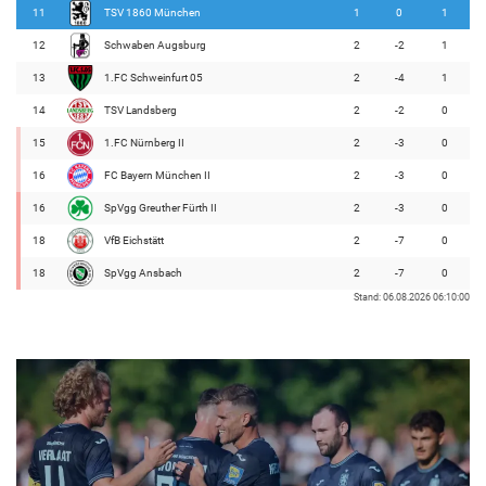
11
TSV 1860 München
1
0
1
12
Schwaben Augsburg
2
-2
1
13
1.FC Schweinfurt 05
2
-4
1
14
TSV Landsberg
2
-2
0
15
1.FC Nürnberg II
2
-3
0
16
FC Bayern München II
2
-3
0
16
SpVgg Greuther Fürth II
2
-3
0
18
VfB Eichstätt
2
-7
0
18
SpVgg Ansbach
2
-7
0
Stand: 06.08.2026 06:10:00