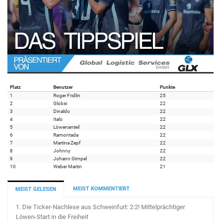
Platz
Benutzer
Punkte
1
Roger Fridlin
25
2
Globsi
22
3
Dinaldo
22
4
Italo
22
5
Löwenanteil
22
6
Ramontada
22
7
Martina Zepf
22
8
Johnny
22
9
Johann Gimpel
22
10
Weber Martin
21
MEIST KOMMENTIERT
MEIST GELESEN
1.
Die Ticker-Nachlese aus Schweinfurt: 2:2! Mittelprächtiger
Löwen-Start in die Freiheit